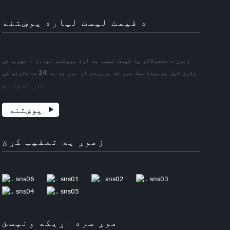
د قیمت لیست لپاره پوښتنه
زموږ د محصولاتو یا قیمت لیست په اړه پوښتنو لپاره ، مهرباني
وکړئ خپل بریښنالیک موږ ته پریږدئ او موږ به په 24 ساعتونو کې
اړیکه ونیسو.
پوښتنه
زموږ په تعقیب کړئ
موږ سره اړیکه ونیسئ