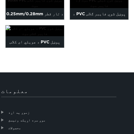
د PVC پوښل شوي فایبر ګلاس
0.25mm/0.28mm د تار قطر
سوت / د PVC پوښل شوي شیشې
90tex PVC لیپت شوی فای...
فایبر ...
د هویلي ای کلاس PVC پوښل
شوی فایبر ګلاس سوت
معلومات
زموږ په اړه
موږ سره اړیکه ونیسئ
محصولات