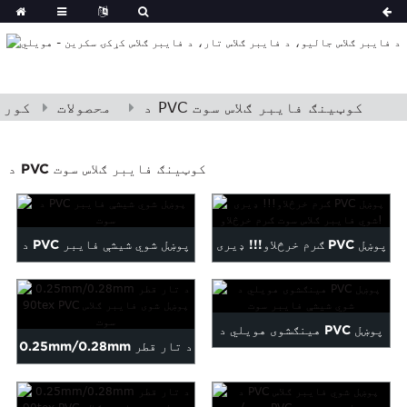
د PVC کوټینګ فایبر ګلاس سوت
محصولات
کور
د PVC کوټینګ فایبر ګلاس سوت
ګرم خرڅلاو!!! ډیری PVC پوښل
د PVC پوښل شوي شیشې فایبر
شوي فایبر ګلاس سوت ګرم ...
سوت
هینګشوی هویلي د PVC پوښل
0.25mm/0.28mm د تار قطر
شوي شیشې فایبر سوت
90tex PVC لیپت شوی فای...