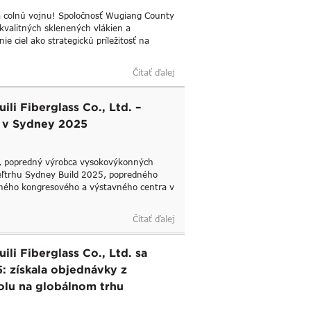
 na colnú vojnu! Spoločnosť Wugiang County
okvalitných sklenených vlákien a
e ciel ako strategickú príležitosť na
Čítať ďalej
i Fiberglass Co., Ltd. –
u v Sydney 2025
d., popredný výrobca vysokovýkonných
 veľtrhu Sydney Build 2025, popredného
dného kongresového a výstavného centra v
Čítať ďalej
li Fiberglass Co., Ltd. sa
: získala objednávky z
tolu na globálnom trhu