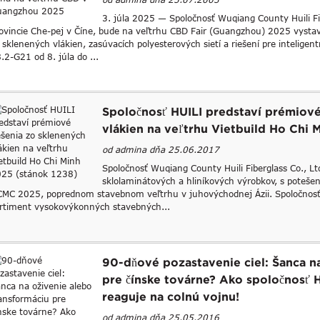
3. júla 2025 — Spoločnosť Wuqiang County Huili Fib
ovincie Che-pej v Číne, bude na veľtrhu CBD Fair (Guangzhou) 2025 vysta
 sklenených vlákien, zasúvacích polyesterových sietí a riešení pre intelig
.2-G21 od 8. júla do ...
Spoločnosť HUILI predstaví prémiové
vlákien na veľtrhu Vietbuild Ho Chi 
od admina dňa 25.06.2017
Spoločnosť Wuqiang County Huili Fiberglass Co., Lt
sklolaminátových a hliníkových výrobkov, s poteš
MC 2025, poprednom stavebnom veľtrhu v juhovýchodnej Ázii. Spoločnosť
rtiment vysokovýkonných stavebných...
90-dňové pozastavenie ciel: Šanca n
pre čínske továrne? Ako spoločnosť H
reaguje na colnú vojnu!
od admina dňa 25.05.2016