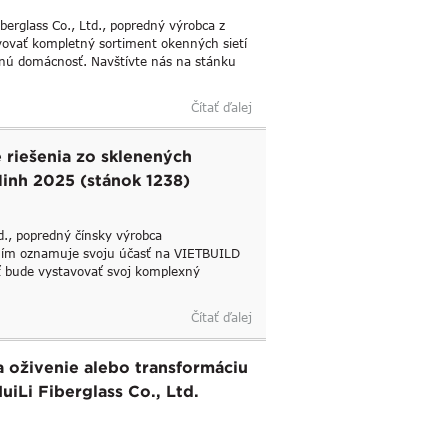
erglass Co., Ltd., popredný výrobca z
vovať kompletný sortiment okenných sietí
entnú domácnosť. Navštívte nás na stánku
Čítať ďalej
 riešenia zo sklenených
Minh 2025 (stánok 1238)
d., popredný čínsky výrobca
ením oznamuje svoju účasť na VIETBUILD
 bude vystavovať svoj komplexný
Čítať ďalej
a oživenie alebo transformáciu
uiLi Fiberglass Co., Ltd.