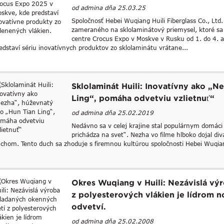
od admina dňa 25.03.25
Spoločnosť Hebei Wuqiang Huili Fiberglass Co., Ltd.
zameraného na sklolaminátový priemysel, ktoré 
centre Crocus Expo v Moskve v Rusku od 1. do 4. a
edstaví sériu inovatívnych produktov zo sklolaminátu vrátane...
Sklolaminát Huili: Inovatívny ako „N
Ling“, pomáha odvetviu vzlietnuť“
od admina dňa 25.02.2019
Nedávno sa v celej krajine stal populárnym domáci
prichádza na svet“. Nezha vo filme hlboko dojal d
chom. Tento duch sa zhoduje s firemnou kultúrou spoločnosti Hebei Wuqian
Okres Wuqiang v Huili: Nezávislá vý
z polyesterových vlákien je lídrom 
odvetví.
od admina dňa 25.02.2008