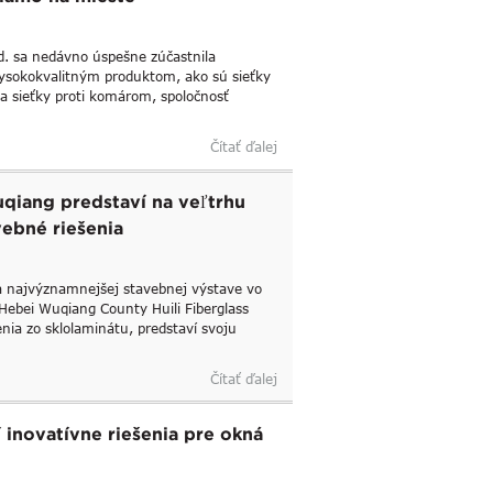
td. sa nedávno úspešne zúčastnila
ysokokvalitným produktom, ako sú sieťky
 a sieťky proti komárom, spoločnosť
Čítať ďalej
uqiang predstaví na veľtrhu
ebné riešenia
a najvýznamnejšej stavebnej výstave vo
 Hebei Wuqiang County Huili Fiberglass
enia zo sklolaminátu, predstaví svoju
Čítať ďalej
í inovatívne riešenia pre okná