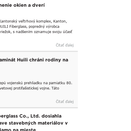
nenie okien a dverí
 Kantonský veľtrhový komplex, Kanton,
UILI Fiberglass, popredný výrobca
mriežok, s nadšením oznamuje svoju účasť
Čítať ďalej
aminát Huili chráni rodiny na
epú vojenskú prehliadku na pamiatku 80.
etovej protifašistickej vojne. Táto
Čítať ďalej
rglass Co., Ltd. dosiahla
ave stavebných materiálov v
riamo na mieste