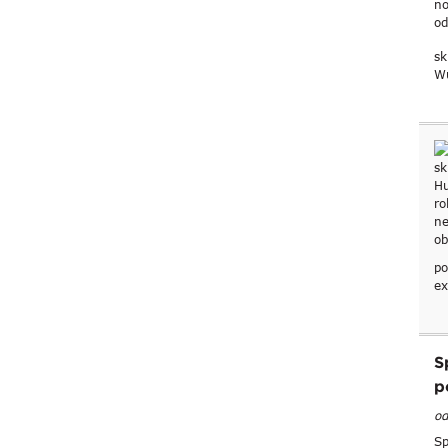
sk
Wu
po
ex
S
p
od
Sp