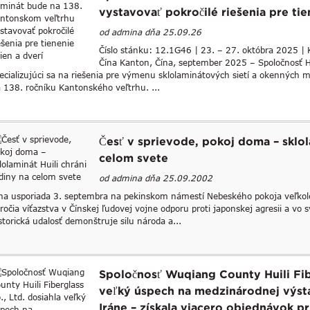
vystavovať pokročilé riešenia pre tie
od admina dňa 25.09.26
Číslo stánku: 12.1G46 | 23. – 27. októbra 2025 |
Čína Kanton, Čína, september 2025 – Spoločnosť H
ecializujúci sa na riešenia pre výmenu sklolaminátových sietí a okenných 
 138. ročníku Kantonského veľtrhu. ...
Česť v sprievode, pokoj doma – sklol
celom svete
od admina dňa 25.09.2002
na usporiada 3. septembra na pekinskom námestí Nebeského pokoja veľkol
ročia víťazstva v Čínskej ľudovej vojne odporu proti japonskej agresii a vo sv
storická udalosť demonštruje silu národa a...
Spoločnosť Wuqiang County Huili Fibe
veľký úspech na medzinárodnej výst
Iráne – získala viacero objednávok p