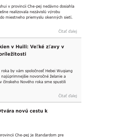
hui v provincii Che-pej nedávno dosiahla
ešne realizovala nezávislú výrobu
u do miestneho priemyslu okenných sietí.
Čítať ďalej
ien v Huili: Veľké zľavy v
íležitosti
ho roka by vám spoločnosť Hebei Wuqiang
še najúprimnejšie novoročné želanie a
áv čínskeho Nového roka sme spustili
Čítať ďalej
Otvára novú cestu k
provincii Che-pej je štandardom pre