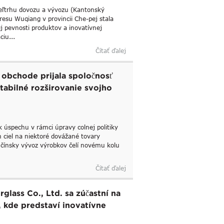
veľtrhu dovozu a vývozu (Kantonský
okresu Wuqiang v provincii Che-pej stala
j pevnosti produktov a inovatívnej
ciu...
Čítať ďalej
 obchode prijala spoločnosť
stabilné rozširovanie svojho
 úspechu v rámci úpravy colnej politiky
 ciel na niektoré dovážané tovary
čínsky vývoz výrobkov čelí novému kolu
Čítať ďalej
glass Co., Ltd. sa zúčastní na
 kde predstaví inovatívne