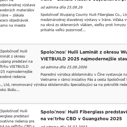
od admina dňa 25.08.26
Spoločnosť Wuqiang County Huili Fiberglass Co., L
medzinárodnej stavebnej výstavy v Iráne. Vďaka v
na okná zo sklenených vlákien, sieťky proti hmyzu
pritiahla veľkú pozornosť...
Spoločnosť Huili Laminát z okresu W
VIETBUILD 2025 najmodernejšie stav
od admina dňa 25.08.2006
Popredný výrobca sklolaminátu v Číne vystavuje n
Vietname v rámci iniciatívy Pás a cesta Spoločnosť
., Ltd, renomovaný výrobca sklolaminátu špecializujúci sa na pokročilé rieš
rokú škálu...
Spoločnosť Huili Fiberglass predstav
na veľtrhu CBD v Guangzhou 2025
od admina dňa 25.07.2003