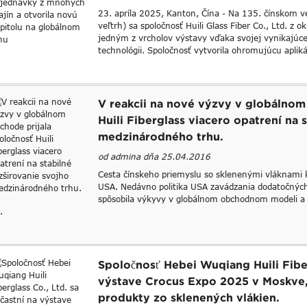
23. apríla 2025, Kanton, Čína - Na 135. čínskom 
veľtrh) sa spoločnosť Huili Glass Fiber Co., Ltd. z 
jedným z vrcholov výstavy vďaka svojej vynikajúce
technológii. Spoločnosť vytvorila ohromujúcu apliká
V reakcii na nové výzvy v globálnom
Huili Fiberglass viacero opatrení na 
medzinárodného trhu.
od admina dňa 25.04.2016
Cesta čínskeho priemyslu so sklenenými vláknami k
USA. Nedávno politika USA zavádzania dodatočných
spôsobila výkyvy v globálnom obchodnom modeli a 
.
Spoločnosť Hebei Wuqiang Huili Fiber
výstave Crocus Expo 2025 v Moskve,
produkty zo sklenených vlákien.