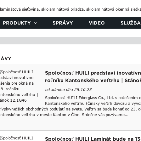
PRODUKTY
SPRÁVY
VIDEO
SLUŽBA
RÁVY
Spoločnosť HUILI predstaví inovatívn
ročníku Kantonského veľtrhu | Stáno
od admina dňa 25.10.23
Spoločnosť HUILI Fiberglass Co., Ltd. s potešením
Kantonského veľtrhu (Čínsky veľtrh dovozu a vývo
jvplyvnejších obchodných podujatí na svete. Veľtrh sa bude konať od 23. 
ntonského veľtrhu v meste Kanton v Číne. Srdečne vás pozývame...
Spoločnosť HUILI Laminát bude na 1