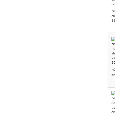
pr
zo
18
HC
so