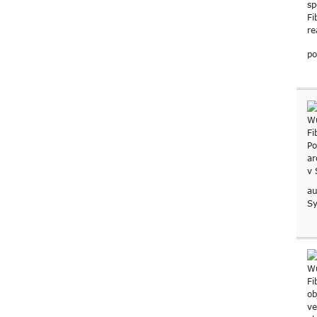
po
au
Sy