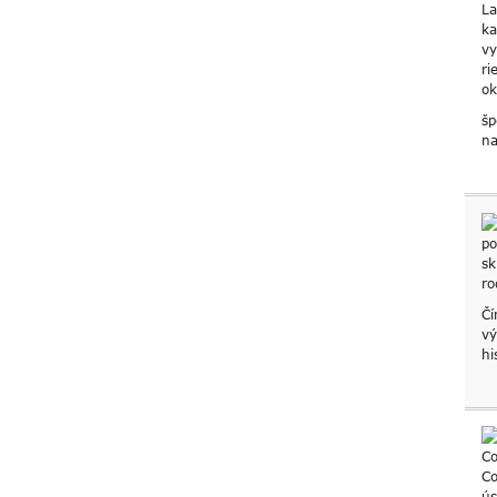
šp
na
Čí
vý
hi