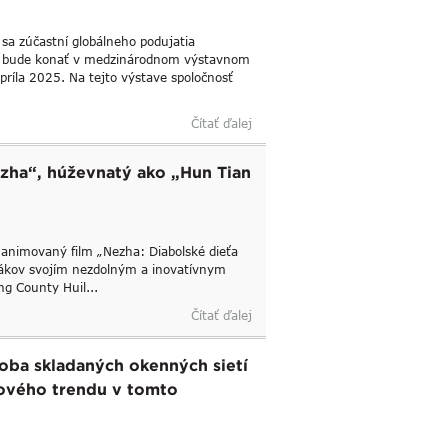
 sa zúčastní globálneho podujatia
sa bude konať v medzinárodnom výstavnom
príla 2025. Na tejto výstave spoločnosť
Čítať ďalej
ezha“, húževnatý ako „Hun Tian
 animovaný film „Nezha: Diabolské dieťa
ivákov svojím nezdolným a inovatívnym
g County Huil...
Čítať ďalej
roba skladaných okenných sietí
nového trendu v tomto