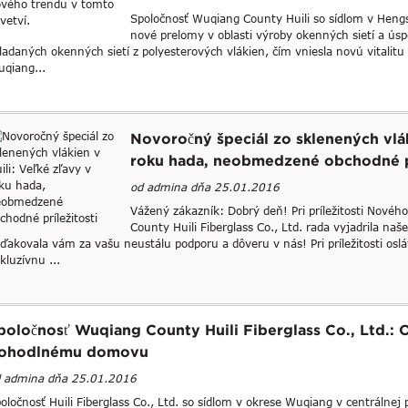
Spoločnosť Wuqiang County Huili so sídlom v Hengs
nové prelomy v oblasti výroby okenných sietí a úsp
ladaných okenných sietí z polyesterových vlákien, čím vniesla novú vitalit
qiang...
Novoročný špeciál zo sklenených vlák
roku hada, neobmedzené obchodné pr
od admina dňa 25.01.2016
Vážený zákazník: Dobrý deň! Pri príležitosti Nové
County Huili Fiberglass Co., Ltd. rada vyjadrila na
ďakovala vám za vašu neustálu podporu a dôveru v nás! Pri príležitosti osl
kluzívnu ...
poločnosť Wuqiang County Huili Fiberglass Co., Ltd.: 
ohodlnému domovu
 admina dňa 25.01.2016
oločnosť Huili Fiberglass Co., Ltd. so sídlom v okrese Wuqiang v centrálnej 