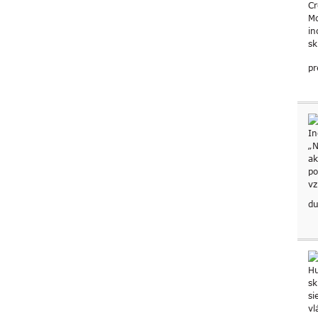
pr
du