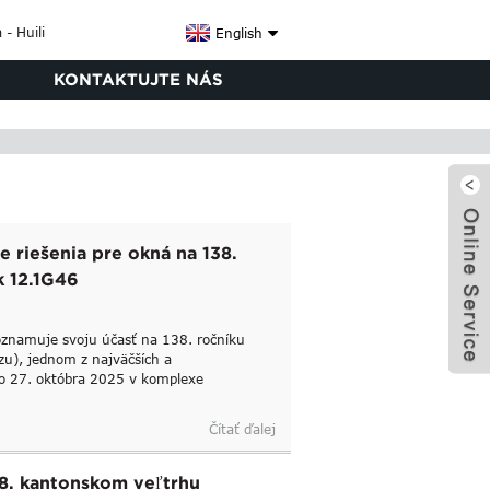
English
KONTAKTUJTE NÁS
e riešenia pre okná na 138.
k 12.1G46
 oznamuje svoju účasť na 138. ročníku
zu), jednom z najväčších a
do 27. októbra 2025 v komplexe
x
Čítať ďalej
38. kantonskom veľtrhu