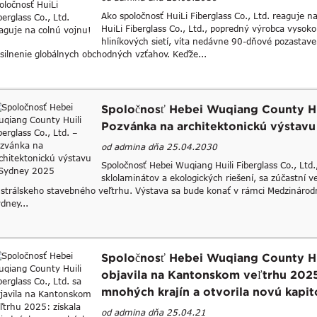
Ako spoločnosť HuiLi Fiberglass Co., Ltd. reaguje
HuiLi Fiberglass Co., Ltd., popredný výrobca vysok
hliníkových sietí, víta nedávne 90-dňové pozastaveni
silnenie globálnych obchodných vzťahov. Keďže...
Spoločnosť Hebei Wuqiang County Huil
Pozvánka na architektonickú výstav
od admina dňa 25.04.2030
Spoločnosť Hebei Wuqiang Huili Fiberglass Co., Lt
sklolaminátov a ekologických riešení, sa zúčastní
strálskeho stavebného veľtrhu. Výstava sa bude konať v rámci Medzináro
dney...
Spoločnosť Hebei Wuqiang County Hui
objavila na Kantonskom veľtrhu 2025
mnohých krajín a otvorila novú kapi
od admina dňa 25.04.21