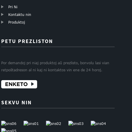
Pri Ni
Kontaktu nin
Produktoj
PETU PREZLISTON
Por demandoj pri niaj produktoj aŭ prezlisto, bonvolu lasi vian
retpoŝtadreson al ni kaj ni kontaktos vin ene de 24 horoj.
ENKETO
SEKVU NIN