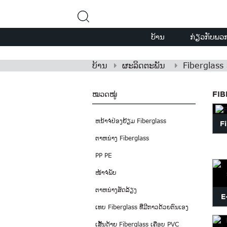
ບ້ານ
ກ່ຽວກັບພວກ
ບ້ານ
ຜະລິດຕະພັນ
Fiberglass
ໝວດໝູ່
FIB
ຫນ້າຈໍປ່ອງຢ້ຽມ Fiberglass
Fi
ຕາຫນ່າງ Fiberglass
PP PE
ໜ້າຈໍພັບ
ຕາຫນ່າງສັດລ້ຽງ
E
ເທບ Fiberglass ທີ່ມີກາວດ້ວຍຕົນເອງ
str
ເສັ້ນດ້າຍ Fiberglass ເຄືອບ PVC