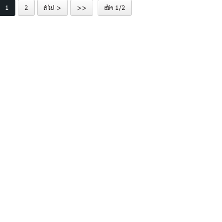
1
2
ຕໍ່ໄປ >
>>
ໜ້າ 1/2
Gla ...