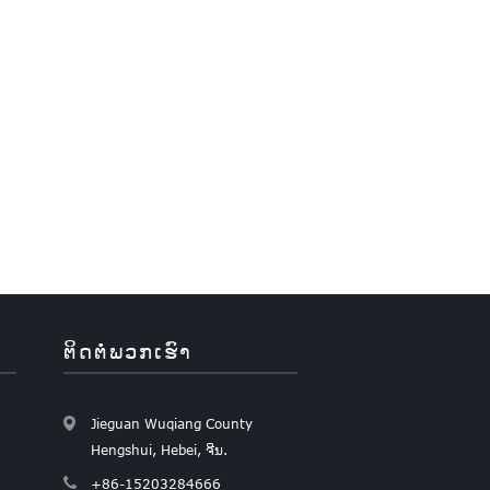
ຕິດຕໍ່ພວກເຮົາ
Jieguan Wuqiang County
Hengshui, Hebei, ຈີນ.
+86-15203284666