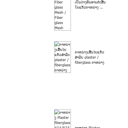
ເປັນດ່າງທົນທານຕໍ່ເສັ້ນ
ໃຍແກ້ວຕາຫນ່າງ ...
ຕາຫນ່າງເສັ້ນໄຍແກ້ວ
ສໍາລັບ plaster /
fiberglass ຕາຫນ່າງ
ຕາຫນ່າງ Plaster