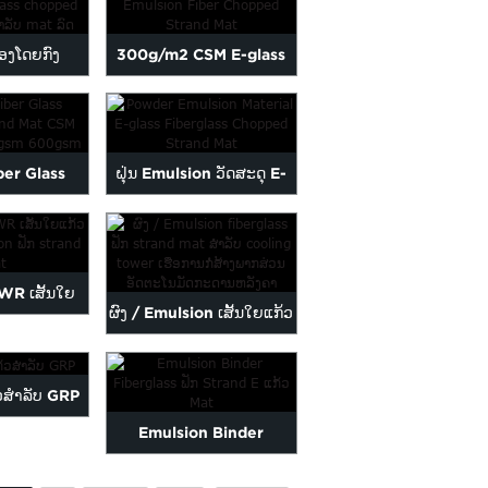
...
mat ...
ງໂດຍກົງ
300g/m2 CSM E-glass
s E-glass
Emulsion Fiber Chopped
trand ...
Stra...
ber Glass
ຝຸ່ນ Emulsion ວັດສະດຸ E-
trand Mat
glass Fiberglass Cho...
0g...
R ເສັ້ນໃຍ
ຜົງ / Emulsion ເສັ້ນໃຍແກ້ວ
s emulsion
ຟັກ mat ...
 ...
້ວສໍາລັບ GRP
Emulsion Binder
Fiberglass ຟັກ Strand E