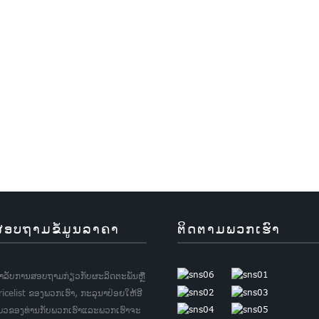
ສອບຖາມຂໍ້ມູນລາຄາ
ຕິດຕາມພວກເຮົາ
ໍາ​ລັບ​ການ​ສອບ​ຖາມ​ກ່ຽວ​ກັບ​ຜະ​ລິດ​ຕະ​ພັນ​ຫຼື
ricelist ຂອງ​ພວກ​ເຮົາ​, ກະ​ລຸ​ນາ​ປ່ອຍ​ໃຫ້​ອີ​
ມວ​ຂອງ​ທ່ານ​ກັບ​ພວກ​ເຮົາ​ແລະ​ພວກ​ເຮົາ​ຈະ​