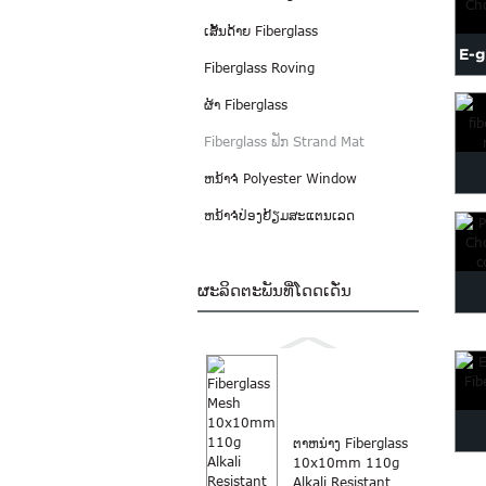
ເສັ້ນດ້າຍ Fiberglass
E-g
Fiberglass Roving
Cho
ຜ້າ Fiberglass
Fiberglass ຟັກ Strand Mat
ຫນ້າຈໍ Polyester Window
f
ຫນ້າຈໍປ່ອງຢ້ຽມສະແຕນເລດ
ຜະລິດຕະພັນທີ່ໂດດເດັ່ນ
F
S
ຕາຫນ່າງ Fiberglass
10x10mm 110g
E
Alkali Resistant