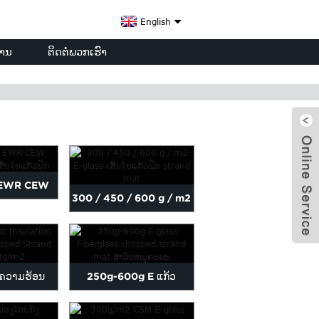
English
ການ
ຕິດຕໍ່ພວກເຮົາ
s EWR CEW
300 / 450 / 600 g / m2
ັກໃຍແກ້ວ...
E-glass ເສັ້ນໄຍແກ້ວຟັກ ...
x
ນຄວາມຮ້ອນ
250g-600g E ແກ້ວ
s Chopped
Fiberglass ຟັກ strand