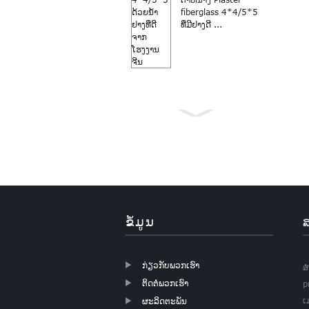
fiberglass 4*4/5*5
ທີ່ມີຢາງດີ ...
Windo fiberglass
18×16 ສີເທົາກັນຍຸງ...
ຂໍ້ມູນ
ກ່ຽວກັບພວກເຮົາ
ສ
ຕິດຕໍ່ພວກເຮົາ
p
ເ
ຜະລິດຕະພັນ