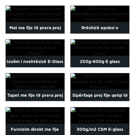
450G 600G fibër qelqi e
copëtuar...
copëtuar...
Mat me fije të prera prej
Rrëshirë epoksi e
emulsioni E-glass për fibra
personalizuar E-glass E-
gl...
glass me fibra qelqi C...
Izolim i nxehtësisë E-Glass
250g-600g E glass
me fibra qelqi të
Fiberglass fije të prera
copëtuara...
mat...
Tapet me fije të prera prej
Sipërfaqe prej fije qelqi të
fije qelqi E-glass 600g për
copëtuar jo të endura F...
...
Furnizim direkt me fije
300g/m2 CSM E-glass