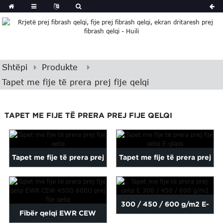
Shtëpi
Produkte
Tapet me fije të prera prej fije qelqi
TAPET ME FIJE TË PRERA PREJ FIJE QELQI
Tapet me fije të prera prej
Tapet me fije të prera prej
fije qelqi
fije qelqi E-glass
300 / 450 / 600 g/m2 E-
Fibër qelqi EWR CEW
glass fibra qelqi e