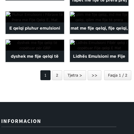
emulsionit të qelqit
tekstil me fije qelqi
elektronik me fibra qelqi
pluhur/emulsioni ...
E qelqi pluhur emulsioni
mat me fije qelqi, fije qelqi,
EWR...
tekstil me fije qelqi të
fije e copëtuar...
copëtuar Stra ...
dyshek me fije qelqi të
Lidhës Emulsioni me Fije
copëtuar për GRP
Glassi të Prerë Fije Glassi
1
2
Tjetra >
>>
Faqja 1 / 2
E...
INFORMACION