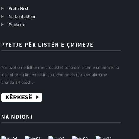
Rreth Nesh
Na Kontaktoni
Produkte
PYETJE PËR LISTËN E ÇMIMEVE
Për pyetje në lidhje me produktet tona ose listën e çmimeve, ju
lutemi të na lini email-in tuaj dhe ne do t'ju kontaktojmë
brenda 24 orësh.
KËRKESË
NA NDIQNI