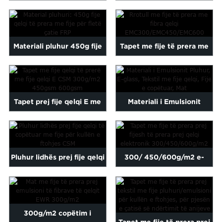
qelqi prej qelqi E, fije e
Emulsion Fiber Straw
prerë...
coptuar...
Materiali pluhur 450g fije
Tapet me fije të prera me
qelqi të copëtuara ...
fije qelqi
EMC300/EMC450/...
Tapet prej fije qelqi E me
Materiali i Emulsionit
fije të prera CSM 300g...
Pluhur E-glass Fiberglass
Cho...
Pluhur lidhës prej fije qelqi
300/ 450/600g/m2 e-
të prerë me fije...
glass fibra qelqi të prera në
formë rr...
300g/m2 copëtim i
Tapet me fije të prera prej