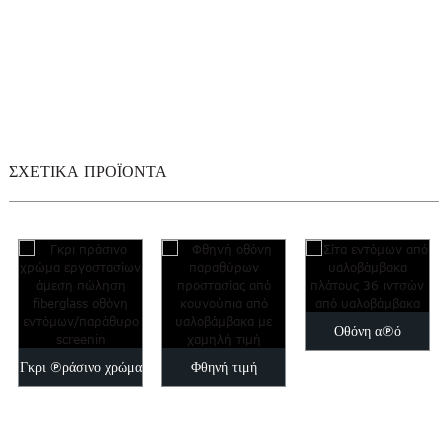
ΣΧΕΤΙΚΑ ΠΡΟΪΟΝΤΑ
Οθόνη από
Γκρι πράσινο χρώμα
Φθηνή τιμή
υαλοβάμβακα
Εργοστάσιο άμεσης
fiberglass
πλάτους 36 ιντσών
πώλησης
προστασία από
από υαλοβάμβακα...