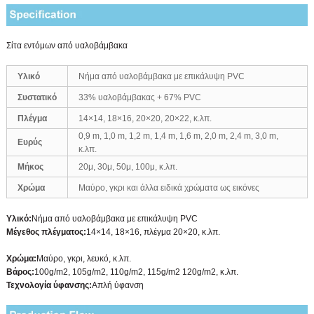
Σίτα εντόμων από υαλοβάμβακα
Υλικό
Νήμα από υαλοβάμβακα με επικάλυψη PVC
Συστατικό
33% υαλοβάμβακας + 67% PVC
Πλέγμα
14×14, 18×16, 20×20, 20×22, κ.λπ.
0,9 m, 1,0 m, 1,2 m, 1,4 m, 1,6 m, 2,0 m, 2,4 m, 3,0 m,
Ευρύς
κ.λπ.
Μήκος
20μ, 30μ, 50μ, 100μ, κ.λπ.
Χρώμα
Μαύρο, γκρι και άλλα ειδικά χρώματα ως εικόνες
Υλικό:
Νήμα από υαλοβάμβακα με επικάλυψη PVC
Μέγεθος πλέγματος:
14×14, 18×16, πλέγμα 20×20, κ.λπ.
Χρώμα:
Μαύρο, γκρι, λευκό, κ.λπ.
Βάρος:
100g/m2, 105g/m2, 110g/m2, 115g/m2 120g/m2, κ.λπ.
Τεχνολογία ύφανσης:
Απλή ύφανση