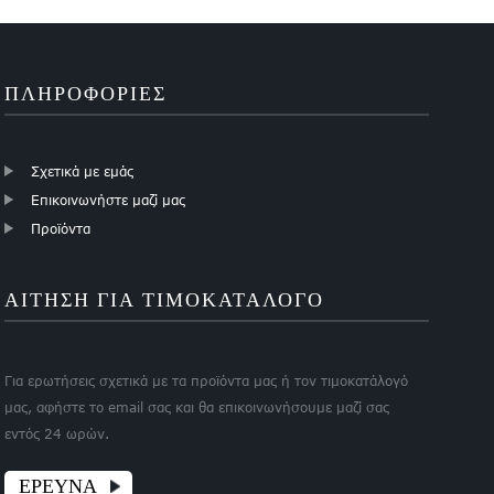
fiberglass...
κουνούπια από τον
άνεμο...
ΠΛΗΡΟΦΟΡΊΕΣ
Σχετικά με εμάς
Επικοινωνήστε μαζί μας
Προϊόντα
ΑΙΤΗΣΗ ΓΙΑ ΤΙΜΟΚΑΤΑΛΟΓΟ
Για ερωτήσεις σχετικά με τα προϊόντα μας ή τον τιμοκατάλογό
μας, αφήστε το email σας και θα επικοινωνήσουμε μαζί σας
εντός 24 ωρών.
ΕΡΕΥΝΑ