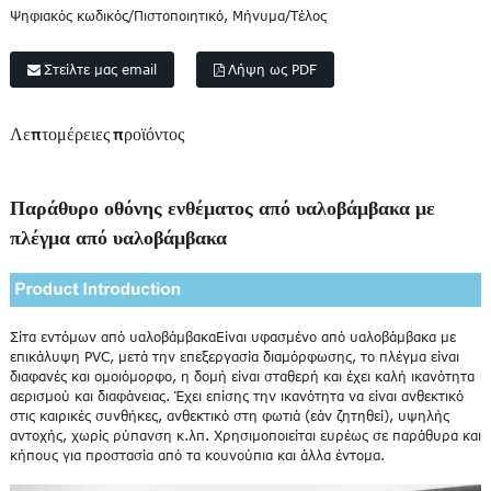
Ψηφιακός κωδικός/Πιστοποιητικό, Μήνυμα/Τέλος
Στείλτε μας email
Λήψη ως PDF
Λεπτομέρειες προϊόντος
Παράθυρο οθόνης ενθέματος από υαλοβάμβακα με
πλέγμα από υαλοβάμβακα
Σίτα εντόμων από υαλοβάμβακα
Είναι υφασμένο από υαλοβάμβακα με
επικάλυψη PVC, μετά την επεξεργασία διαμόρφωσης, το πλέγμα είναι
διαφανές και ομοιόμορφο, η δομή είναι σταθερή και έχει καλή ικανότητα
αερισμού και διαφάνειας. Έχει επίσης την ικανότητα να είναι ανθεκτικό
στις καιρικές συνθήκες, ανθεκτικό στη φωτιά (εάν ζητηθεί), υψηλής
αντοχής, χωρίς ρύπανση κ.λπ. Χρησιμοποιείται ευρέως σε παράθυρα και
κήπους για προστασία από τα κουνούπια και άλλα έντομα.