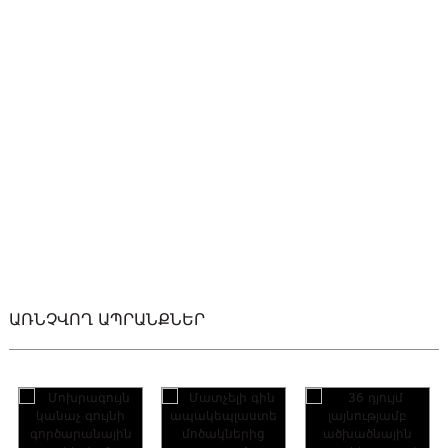
ԱՌՆՉՎՈՂ ԱՊՐԱՆՔՆԵՐ