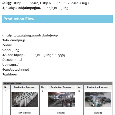
Քաշը:
100գ/մ2, 105գ/մ2, 110գ/մ2, 115գ/մ2 120գ/մ2 և այլն
Հյուսելու տեխնոլոգիա.
Պարզ հյուսվածք
Հումք՝ ապակեպլաստե մանվածք
ՊՎՔ ծածկույթ
Ծռում
Գործվածք
Ֆոտոէլեկտրական հյուսվածքի ուղղիչ
Ձևավորում
Ստուգում
Փաթեթավորում
Պահեստ