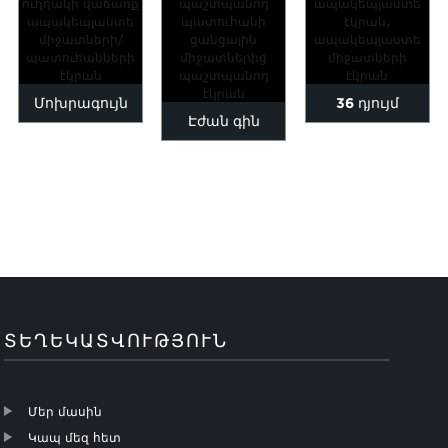
Մոխրագույն
36 դյույմ
Էժան գին
կանաչ գույն
լայնությամբ
ապակեպլաստե
Գործարանային
ածխածնային
մոծակներից
ուղղակի
ապակեպլաստե
պաշտպանող
վաճառք
էկրան
քամուց
ապակեպլաստե...
ապակեպլաստե
պաշտպանող...
...
ՏԵՂԵԿԱՏՎՈՒԹՅՈՒՆ
Մեր մասին
Կապ մեզ հետ