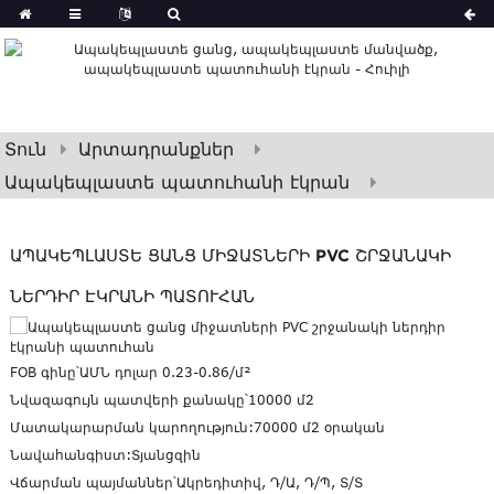
Տուն
Արտադրանքներ
Ապակեպլաստե պատուհանի էկրան
ԱՊԱԿԵՊԼԱՍՏԵ ՑԱՆՑ ՄԻՋԱՏՆԵՐԻ PVC ՇՐՋԱՆԱԿԻ
ՆԵՐԴԻՐ ԷԿՐԱՆԻ ՊԱՏՈՒՀԱՆ
FOB գինը՝
ԱՄՆ դոլար 0.23-0.86/մ²
Նվազագույն պատվերի քանակը՝
10000 մ2
Մատակարարման կարողություն:
70000 մ2 օրական
Նավահանգիստ:
Տյանցզին
Վճարման պայմաններ՝
Ակրեդիտիվ, Դ/Ա, Դ/Պ, Տ/Տ