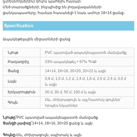
(չտեսնողներին) դուրս պահելու համար:
Մեծ տարածքների, ինչպիսիք են լողավազանների
ցանկապատերը, համար հասանելի է նաև ամուր 18×14 ցանց։
Ապակեթելային միջատների ցանց
Նյութ
PVC պատված ապակեպլաստե մանվածք
Բաղադրիչ
33% ապակեթել + 67% ՊՎՔ
Ցանց
14×14, 18×16, 20×20, 20×22 և այլն
0,9 մ, 1,0 մ, 1,2 մ, 1,4 մ, 1,6 մ, 2,0 մ, 2,4 մ, 3,0 մ
Լայն
և այլն
Երկարություն
20 մ, 30 մ, 50 մ, 100 մ և այլն
Սև, մոխրագույն և այլ հատուկ գույներ՝
Գույն
որպես նկարներ
Նյութը՝
PVC պատված ապակեպլաստե մանվածք
Ցանցի չափսը՝
14×14, 18×16, 20×20 ցանց և այլն
Գույնը։
Սև, մոխրագույն, սպիտակ և այլն