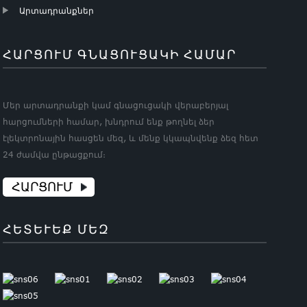
Արտադրանքներ
ՀԱՐՑՈՒՄ ԳՆԱՑՈՒՑԱԿԻ ՀԱՄԱՐ
Մեր արտադրանքի կամ գնացուցակի վերաբերյալ
հարցումների համար, խնդրում ենք թողնել ձեր
էլեկտրոնային հասցեն մեզ, և մենք կկապնվենք ձեզ հետ
24 ժամվա ընթացքում։
ՀԱՐՑՈՒՄ
ՀԵՏԵՒԵՔ ՄԵԶ