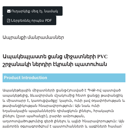
Ուղարկեք մեզ էլ. նամակ
Ներբեռնել որպես PDF
Ապրանքի մանրամասներ
Ապակեպլաստե ցանց միջատների PVC
շրջանակի ներդիր էկրանի պատուհան
Ապակեթելային միջատների ցանց
Հյուսված է ՊՎՔ-ով պատված
ապակեթելից, ձևավորման մշակումից հետո ցանցը թափանցիկ
և միատարր է, կառուցվածքը՝ կայուն, ունի լավ օդափոխության և
թափանցիկության հնարավորություն: Այն նաև ունի
եղանակային պայմաններին դիմացկուն լինելու, հրակայուն
լինելու (ըստ պահանջի), բարձր ամրության,
աղտոտվածությունից զերծ լինելու և այլնի հնարավորություն: Այն
լայնորեն օգտագործվում է պատուհանների և այգիների համար՝