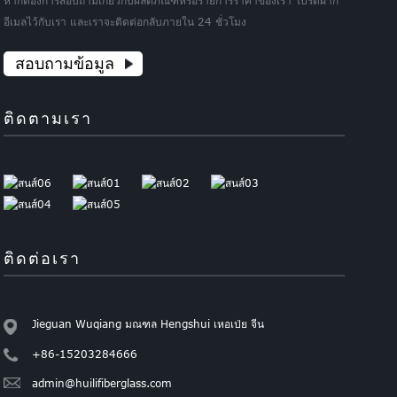
อีเมลไว้กับเรา และเราจะติดต่อกลับภายใน 24 ชั่วโมง
สอบถามข้อมูล
ติดตามเรา
ติดต่อเรา
Jieguan Wuqiang มณฑล Hengshui เหอเป่ย จีน
+86-15203284666
admin@huilifiberglass.com