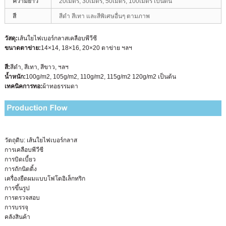
ความยาว
20เมตร, 30เมตร, 50เมตร, 100เมตร เป็นต้น
สี
สีดำ สีเทา และสีพิเศษอื่นๆ ตามภาพ
วัสดุ:
เส้นใยไฟเบอร์กลาสเคลือบพีวีซี
ขนาดตาข่าย:
14×14, 18×16, 20×20 ตาข่าย ฯลฯ
สี:
สีดำ, สีเทา, สีขาว, ฯลฯ
น้ำหนัก:
100g/m2, 105g/m2, 110g/m2, 115g/m2 120g/m2 เป็นต้น
เทคนิคการทอ:
ผ้าทอธรรมดา
วัตถุดิบ: เส้นใยไฟเบอร์กลาส
การเคลือบพีวีซี
การบิดเบี้ยว
การถักนิตติ้ง
เครื่องยืดผมแบบโฟโตอิเล็กทริก
การขึ้นรูป
การตรวจสอบ
การบรรจุ
คลังสินค้า