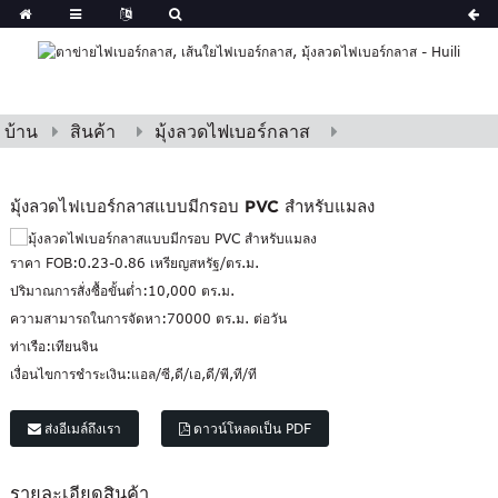
บ้าน
สินค้า
มุ้งลวดไฟเบอร์กลาส
มุ้งลวดไฟเบอร์กลาสแบบมีกรอบ PVC สำหรับแมลง
ราคา FOB:
0.23-0.86 เหรียญสหรัฐ/ตร.ม.
ปริมาณการสั่งซื้อขั้นต่ำ:
10,000 ตร.ม.
ความสามารถในการจัดหา:
70000 ตร.ม. ต่อวัน
ท่าเรือ:
เทียนจิน
เงื่อนไขการชำระเงิน:
แอล/ซี,ดี/เอ,ดี/พี,ที/ที
ส่งอีเมล์ถึงเรา
ดาวน์โหลดเป็น PDF
รายละเอียดสินค้า