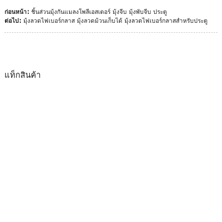
ก่อนหน้า:
ชิ้นส่วนมุ้งกันแมลงโพลีเอสเตอร์ มุ้งจีบ มุ้งพับจีบ ประตู
ต่อไป:
มุ้งลวดไฟเบอร์กลาส มุ้งลวดม้วนเก็บได้ มุ้งลวดไฟเบอร์กลาสสำหรับประตู
แท็กสินค้า