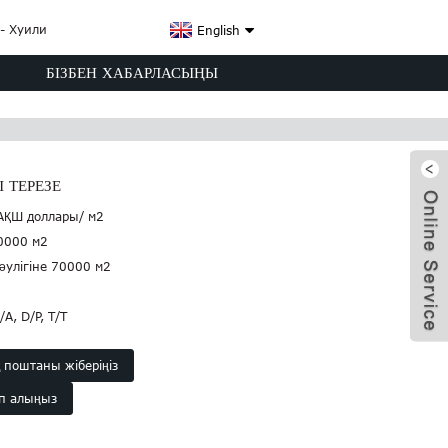
English
БІЗБЕН ХАБАРЛАСЫҢЫ
 ТЕРЕЗЕ
 АҚШ доллары/ м2
0000 м2
тәулігіне 70000 м2
/A, D/P, T/T
қ поштаны жіберіңіз
x
еп алыңыз