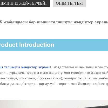
НІМНІҢ ЕГЖЕЙ-ТЕГЖЕЙІ
ӨНІМ ТЕГТЕРІ
Х жабындысы бар шыны талшықты жәндіктер экраны
ы талшықты жәндіктер экраны
ПВХ қапталған шыны талшықпен тоқ
келкі, құрылымы тұрақты және желдету мен мөлдірлікте жақсы сы
на төзімді, отқа төзімді (қажет болса), жоғары беріктік, ластан
 басқа да жәндіктерден қорғау үшін терезе мен бақшада кеңінен