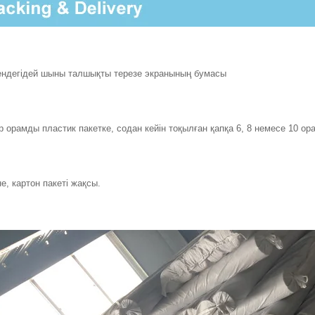
ндегідей шыны талшықты терезе экранының бумасы
р орамды пластик пакетке, содан кейін тоқылған қапқа 6, 8 немесе 10 ор
е, картон пакеті жақсы.