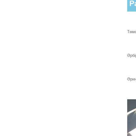
N...
Төме
10x10мм 100г
сілтіге төзімді
шыны талшықты
шыны...
Әрбі
Әрин
160 г шыны
талшықты мата
торы/ талшықты
сылақ/
талшықты...