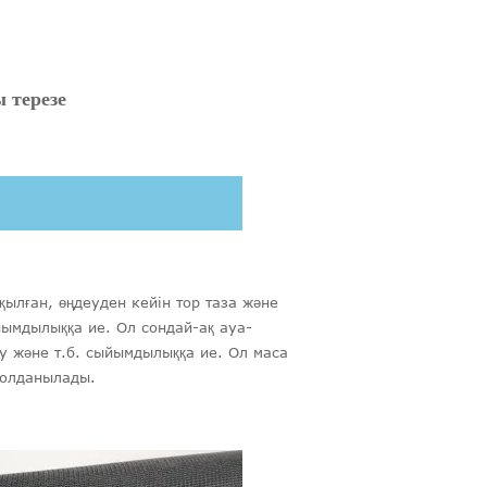
 терезе
ылған, өңдеуден кейін тор таза және
йымдылыққа ие. Ол сондай-ақ ауа-
бау және т.б. сыйымдылыққа ие. Ол маса
 қолданылады.