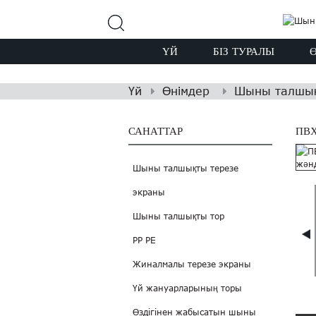
ҮЙ
БІЗ ТУРАЛЫ
Үй
Өнімдер
Шыны талшық
САНАТТАР
ПВ
Шыны талшықты терезе
экраны
Шыны талшықты тор
PP PE
Жиналмалы терезе экраны
Үй жануарларының торы
Өздігінен жабысатын шыны