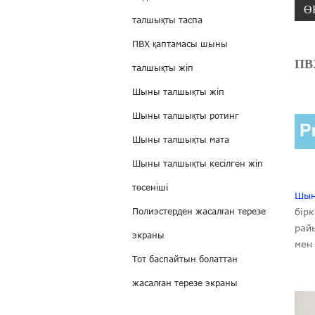
Ө
талшықты таспа
ПВХ қаптамасы шыны
ПВ
талшықты жіп
Шыны талшықты жіп
Шыны талшықты ротинг
Шыны талшықты мата
Шыны талшықты кесілген жіп
төсеніші
Шын
Полиэстерден жасалған терезе
бір
райы
экраны
мен
Тот баспайтын болаттан
жасалған терезе экраны