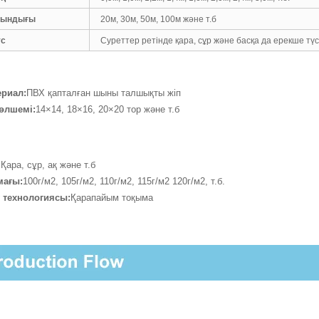
зындығы
20м, 30м, 50м, 100м және т.б
үс
Суреттер ретінде қара, сұр және басқа да ерекше тү
ериал:
ПВХ қапталған шыны талшықты жіп
өлшемі:
14×14, 18×16, 20×20 тор және т.б
:
Қара, сұр, ақ және т.б
мағы:
100г/м2, 105г/м2, 110г/м2, 115г/м2 120г/м2, т.б.
 технологиясы:
Қарапайым тоқыма