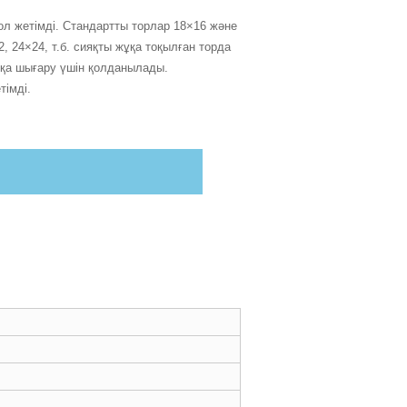
ол жетімді. Стандартты торлар 18×16 және
, 24×24, т.б. сияқты жұқа тоқылған торда
ртқа шығару үшін қолданылады.
тімді.