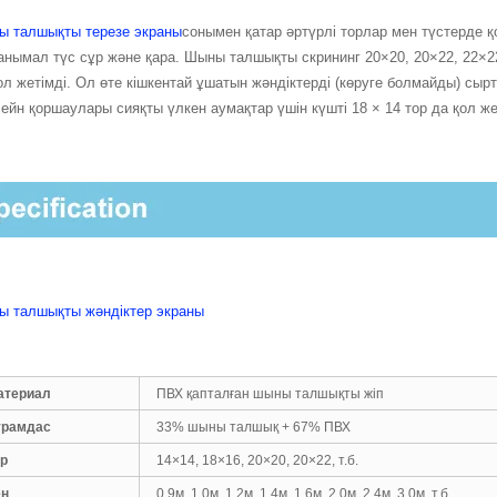
 талшықты терезе экраны
сонымен қатар әртүрлі торлар мен түстерде қ
танымал түс сұр және қара. Шыны талшықты скрининг 20×20, 20×22, 22×22
ол жетімді. Ол өте кішкентай ұшатын жәндіктерді (көруге болмайды) сы
ейн қоршаулары сияқты үлкен аумақтар үшін күшті 18 × 14 тор да қол же
 талшықты жәндіктер экраны
атериал
ПВХ қапталған шыны талшықты жіп
ұрамдас
33% шыны талшық + 67% ПВХ
ор
14×14, 18×16, 20×20, 20×22, т.б.
ең
0,9м, 1,0м, 1,2м, 1,4м, 1,6м, 2,0м, 2,4м, 3,0м, т.б.