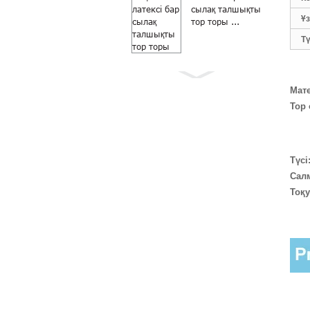
сылақ талшықты
Ұ
тор торы ...
Т
Мат
Тор 
Москитке қарсы
сұр түсті 18×16
шыны талшықты
жел...
Түсі
Сал
Тоқу
Шыны талшықты
роликтер терезе
экраны үшін DIY
москит торы ...