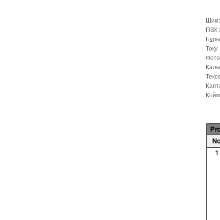
Шикі
ПВХ
ПВХ
жабындысы
Бұр
бар шыны
Тоқу
талшықты
Фото
жәндіктер
Қалы
экраны ТЕРЕЗЕ
Текс
МАСАСАНЫ ...
Қапт
Қойм
Шыны талшықты
тор москит торы
торлы терезе
орама...