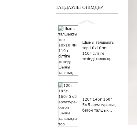
ТАҢДАУЛЫ ӨНІМДЕР
Шыны талшықты
тор 10x10мм
110г сілтіге
төзімді талшық...
120г 145г 160г
5×5 арматуралық
бетон талшық...