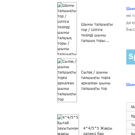
Шыны
екі 
да қ
Шыны талшықты
Басс
тор / сілтіге
төзімді шыны
талшық торы...
Сылақ / шыны
талшықты торға
арналған шыны
Шыны
талшықты тор
М
Қ
Т
4*4/5*5 Жақсы
латексі бар
К