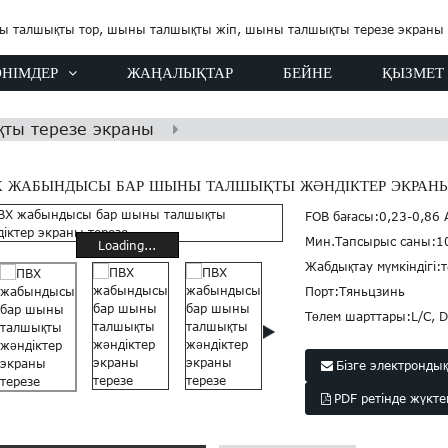
ӨНІМДЕР
ЖАҢАЛЫҚТАР
БЕЙНЕ
ҚЫЗМЕТ
ты терезе экраны
Х ЖАБЫНДЫСЫ БАР ШЫНЫ ТАЛШЫҚТЫ ЖӘНДІКТЕР ЭКРАНЫ
FOB бағасы:
0,23-0,86
Мин.Тапсырыс саны:
1
Loading...
Жабдықтау мүмкіндігі:
Порт:
Тяньцзинь
Төлем шарттары:
L/C, D
Бізге электронды
PDF ретінде жүкт