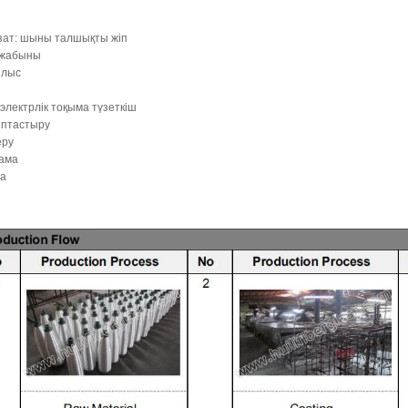
зат: шыны талшықты жіп
 жабыны
ылыс
электрлік тоқыма түзеткіш
птастыру
еру
ама
а