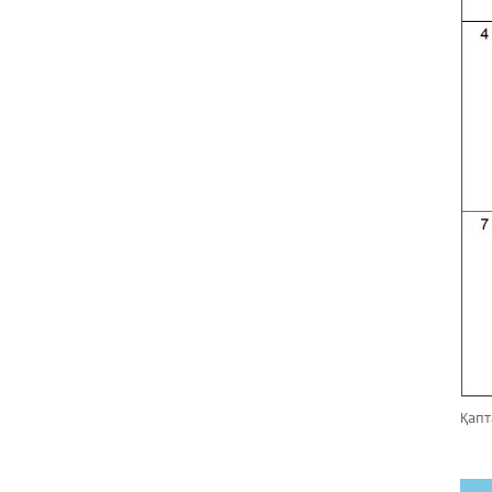
Шыны талшықты
тор жәндіктер
ПВХ жақтауын
кірістіру экраны
терезесі
Шыны
талшықты
тор мата
Қабырғаға
арналған
шыны
талшықты
қабырға торы
...
Стандартты
Қапт
5*5 145 г
сілтіге төзімді
шыны
талшықты тор