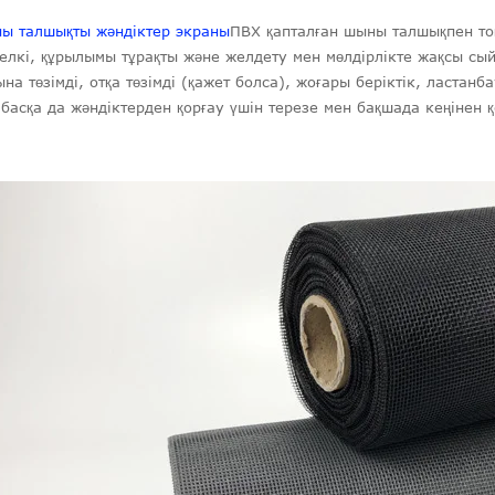
ы талшықты жәндіктер экраны
ПВХ қапталған шыны талшықпен тоқ
келкі, құрылымы тұрақты және желдету мен мөлдірлікте жақсы сы
на төзімді, отқа төзімді (қажет болса), жоғары беріктік, ластан
 басқа да жәндіктерден қорғау үшін терезе мен бақшада кеңінен