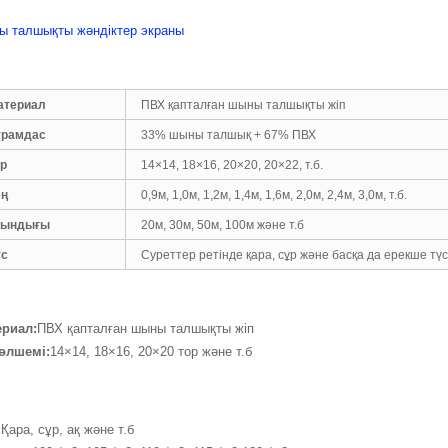
 талшықты жәндіктер экраны
атериал
ПВХ қапталған шыны талшықты жіп
ұрамдас
33% шыны талшық + 67% ПВХ
ор
14×14, 18×16, 20×20, 20×22, т.б.
ең
0,9м, 1,0м, 1,2м, 1,4м, 1,6м, 2,0м, 2,4м, 3,0м, т.б.
зындығы
20м, 30м, 50м, 100м және т.б
үс
Суреттер ретінде қара, сұр және басқа да ерекше тү
ериал:
ПВХ қапталған шыны талшықты жіп
өлшемі:
14×14, 18×16, 20×20 тор және т.б
:
Қара, сұр, ақ және т.б