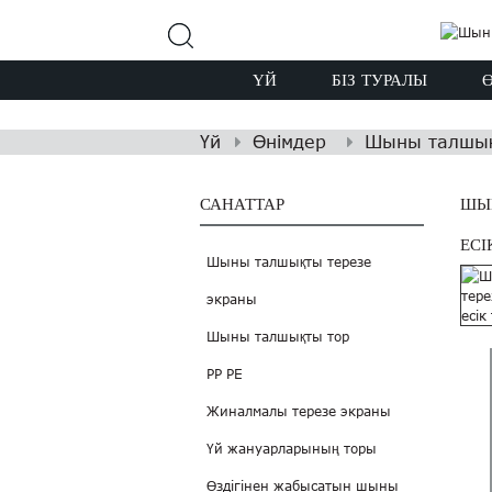
ҮЙ
БІЗ ТУРАЛЫ
Үй
Өнімдер
Шыны талшық
САНАТТАР
ШЫН
ЕС
Шыны талшықты терезе
экраны
Шыны талшықты тор
PP PE
Жиналмалы терезе экраны
Үй жануарларының торы
Өздігінен жабысатын шыны