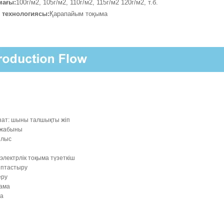
мағы:
100г/м2, 105г/м2, 110г/м2, 115г/м2 120г/м2, т.б.
 технологиясы:
Қарапайым тоқыма
зат: шыны талшықты жіп
 жабыны
ылыс
электрлік тоқыма түзеткіш
птастыру
еру
ама
а