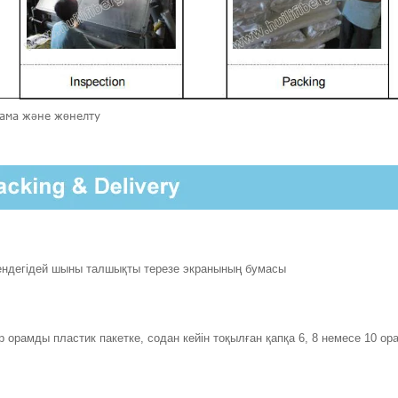
ама және жөнелту
ндегідей шыны талшықты терезе экранының бумасы
р орамды пластик пакетке, содан кейін тоқылған қапқа 6, 8 немесе 10 ор