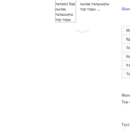
сылақ талшықты
Шыны
тор торы ...
М
Қ
Т
Москитке қарсы
сұр түсті 18×16
К
шыны талшықты
Ұ
жел...
Т
Мат
Тор 
Шыны талшықты
роликтер терезе
экраны үшін DIY
Түсі
москит торы ...