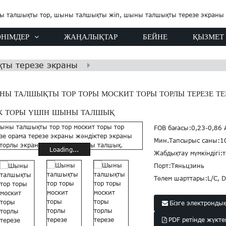
ӨНІМДЕР
ЖАҢАЛЫҚТАР
БЕЙНЕ
ҚЫЗМЕТ
ты терезе экраны
Ы ТАЛШЫҚТЫ ТОР ТОРЫ МОСКИТ ТОРЫ ТОРЛЫ ТЕРЕЗЕ ТЕ
ІК ТОРЫ ҮШІН ШЫНЫ ТАЛШЫҚ
FOB бағасы:
0,23-0,86
Мин.Тапсырыс саны:
1
Loading...
Жабдықтау мүмкіндігі:
Порт:
Тяньцзинь
Төлем шарттары:
L/C, D
Бізге электронды
PDF ретінде жүкт