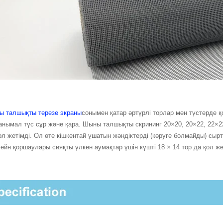
 талшықты терезе экраны
сонымен қатар әртүрлі торлар мен түстерде қ
танымал түс сұр және қара. Шыны талшықты скрининг 20×20, 20×22, 22×22
ол жетімді. Ол өте кішкентай ұшатын жәндіктерді (көруге болмайды) сы
ейн қоршаулары сияқты үлкен аумақтар үшін күшті 18 × 14 тор да қол же