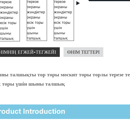
НІМНІҢ ЕГЖЕЙ-ТЕГЖЕЙІ
ӨНІМ ТЕГТЕРІ
ы талшықты тор торы москит торы торлы терезе тер
ік торы үшін шыны талшық