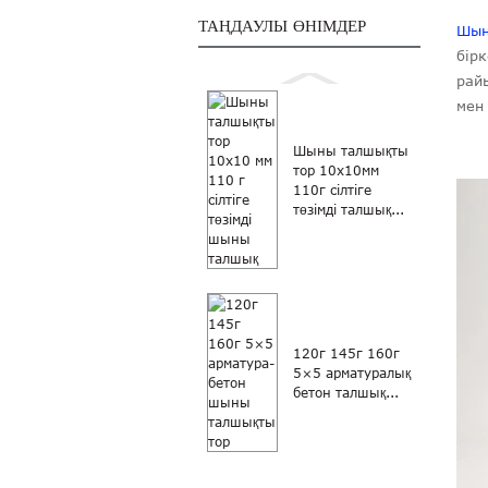
ТАҢДАУЛЫ ӨНІМДЕР
Шын
бір
райы
мен
Шыны талшықты
тор 10x10мм
110г сілтіге
төзімді талшық...
120г 145г 160г
5×5 арматуралық
бетон талшық...