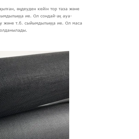
ылған, өңдеуден кейін тор таза және
йымдылыққа ие. Ол сондай-ақ ауа-
бау және т.б. сыйымдылыққа ие. Ол маса
 қолданылады.