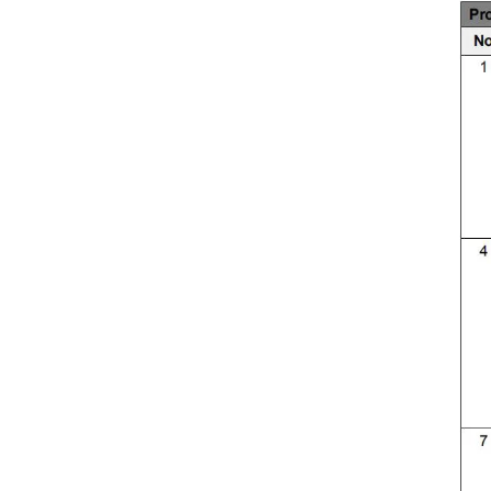
Шыны талшықты
тор жәндіктер
ПВХ жақтауын
кірістіру экраны
терезесі
Шыны
талшықты
тор мата
Қабырғаға
арналған
шыны
талшықты
қабырға торы
...
Стандартты
5*5 145 г
сілтіге төзімді
шыны
талшықты тор