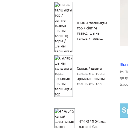
Шыны талшықты
тор / сілтіге
төзімді шыны
талшық торы...
Шыны
Сылақ / шыны
екі 
талшықты торға
да қ
арналған шыны
талшықты тор
Басс
4*4/5*5 Жақсы
латексі бар