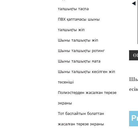
талшықты таспа
ПВХ қаптамасы шыны
талшықты жіп
Шыны талшықты жіп
Шыны талшықты ротинг
Ө
Шыны талшықты мата
Шыны талшықты кесілген жіп
Шын
төсеніші
ес
Полиэстерден жасалған терезе
экраны
Тот баспайтын болаттан
жасалған терезе экраны