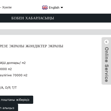
English
БІЗБЕН ХАБАРЛАСЫҢЫ
РЕЗЕ ЭКРАНЫ ЖӘНДІКТЕР ЭКРАНЫ
 АҚШ доллары/ м2
0000 м2
тәулігіне 70000 м2
/A, D/P, T/T
x
қ поштаны жіберіңіз
еп алыңыз