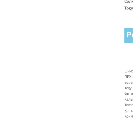
Сал
Тоқу
ПВХ
жабындысы
бар шыны
талшықты
жәндіктер
экраны ТЕРЕЗЕ
МАСАСАНЫ ...
Шикі
ПВХ
Бұр
Тоқу
Фото
Қалы
Шыны талшықты
Текс
тор москит торы
торлы терезе
Қапт
орама...
Қойм