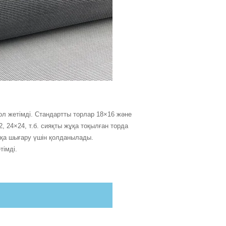
ол жетімді. Стандартты торлар 18×16 және
, 24×24, т.б. сияқты жұқа тоқылған торда
ртқа шығару үшін қолданылады.
тімді.