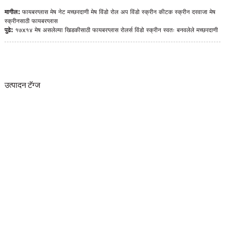
मागील:
फायबरग्लास मेष नेट मच्छरदाणी मेष विंडो रोल अप विंडो स्क्रीन कीटक स्क्रीन दरवाजा मेष
स्क्रीनसाठी फायबरग्लास
पुढे:
१७x१४ मेष असलेल्या खिडकीसाठी फायबरग्लास रोलर्स विंडो स्क्रीन स्वतः बनवलेले मच्छरदाणी
उत्पादन टॅग्ज