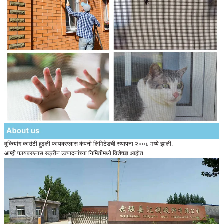
वुकियांग काउंटी हुइली फायबरग्लास कंपनी लिमिटेडची स्थापना २००८ मध्ये झाली.
आम्ही फायबरग्लास स्क्रीन उत्पादनांच्या निर्मितीमध्ये विशेषज्ञ आहोत.