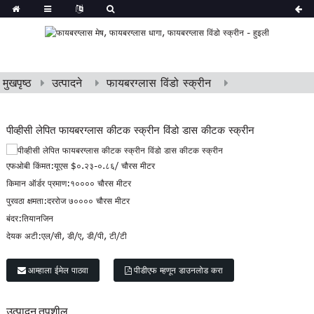
मुखपृष्ठ
उत्पादने
फायबरग्लास विंडो स्क्रीन
पीव्हीसी लेपित फायबरग्लास कीटक स्क्रीन विंडो डास कीटक स्क्रीन
एफओबी किंमत:
यूएस $०.२३-०.८६/ चौरस मीटर
किमान ऑर्डर प्रमाण:
१०००० चौरस मीटर
पुरवठा क्षमता:
दररोज ७०००० चौरस मीटर
बंदर:
तियानजिन
देयक अटी:
एल/सी, डी/ए, डी/पी, टी/टी
आम्हाला ईमेल पाठवा
पीडीएफ म्हणून डाउनलोड करा
उत्पादन तपशील