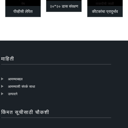
२०*२० डास संरक्षण
पीव्हीसी लेपित
कीटकांचा प्रादुर्भाव
कीटक फायबरग्लास
फायबरग्लास कीटक
रोखण्यासाठी फायबरग्लास
विन...
गॉझ/कीटक स्क्र...
विंडो स्क्रीन...
माहिती
आमच्याबद्दल
आमच्याशी संपर्क साधा
उत्पादने
किंमत सूचीसाठी चौकशी