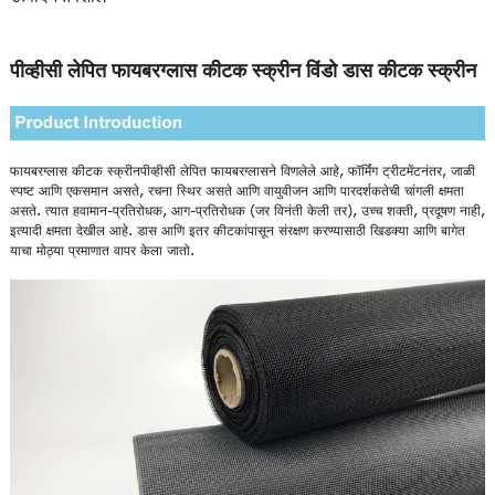
पीव्हीसी लेपित फायबरग्लास कीटक स्क्रीन विंडो डास कीटक स्क्रीन
फायबरग्लास कीटक स्क्रीन
पीव्हीसी लेपित फायबरग्लासने विणलेले आहे, फॉर्मिंग ट्रीटमेंटनंतर, जाळी
स्पष्ट आणि एकसमान असते, रचना स्थिर असते आणि वायुवीजन आणि पारदर्शकतेची चांगली क्षमता
असते. त्यात हवामान-प्रतिरोधक, आग-प्रतिरोधक (जर विनंती केली तर), उच्च शक्ती, प्रदूषण नाही,
इत्यादी क्षमता देखील आहे. डास आणि इतर कीटकांपासून संरक्षण करण्यासाठी खिडक्या आणि बागेत
याचा मोठ्या प्रमाणात वापर केला जातो.