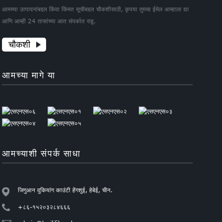
आमच्या उत्पादनांबद्दल किंवा किंमत सूचीबद्दल चौकशीसाठी, कृपया तुमचा ईमेल आम्हाला द्या
आणि आम्ही 24 तासांच्या आत संपर्कात राहू.
चौकशी
आमच्या मागे या
आमच्याशी संपर्क साधा
जिगुआन वुकियांग काउंटी हेंगशुई, हेबेई, चीन.
+८६-१५२०३२८४६६६