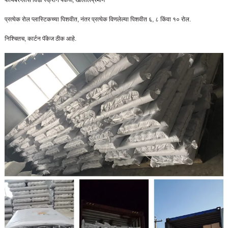
फायबरग्लास विंडो स्क्रीन पॅकेज, खालीलप्रमाणे
प्रत्येक रोल प्लास्टिकच्या पिशवीत, नंतर प्रत्येक विणलेल्या पिशवीत ६, ८ किंवा १० रोल.
निश्चितच, कार्टन पॅकेज ठीक आहे.