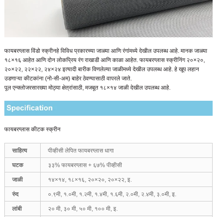
फायबरग्लास विंडो स्क्रीन
हे विविध प्रकारच्या जाळ्या आणि रंगांमध्ये देखील उपलब्ध आहे. मानक जाळ्या
१८×१६ आहेत आणि दोन लोकप्रिय रंग राखाडी आणि काळा आहेत. फायबरग्लास स्क्रीनिंग २०×२०,
२०×२२, २२×२२, २४×२४ इत्यादी बारीक विणलेल्या जाळीमध्ये देखील उपलब्ध आहे. हे खूप लहान
उडणाऱ्या कीटकांना (नो-सी-अम) बाहेर ठेवण्यासाठी वापरले जाते.
पूल एन्क्लोजरसारख्या मोठ्या क्षेत्रांसाठी, मजबूत १८×१४ जाळी देखील उपलब्ध आहे.
फायबरग्लास कीटक स्क्रीन
साहित्य
पीव्हीसी लेपित फायबरग्लास धागा
घटक
३३% फायबरग्लास + ६७% पीव्हीसी
जाळी
१४×१४, १८×१६, २०×२०, २०×२२, इ.
रुंद
०.९मी, १.०मी, १.२मी, १.४मी, १.६मी, २.०मी, २.४मी, ३.०मी, इ.
लांबी
२० मी, ३० मी, ५० मी, १०० मी, इ.