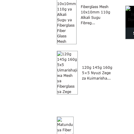
y
Fiberglass Mesh
10x10mm 110g
Alkali Sugu
Fibreg...
Is
Il
120g 145g 160g
5×5 Nyuzi Zege
za Kuimarisha...