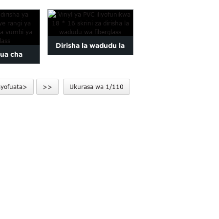
110gsm ya
Rangi ya Mkaa...
...
Dirisha la wadudu la
ua cha
PVC lililopakwa 18*16...
kisichozuia
ayofuata>
>>
Ukurasa wa 1/110
a kijivu...