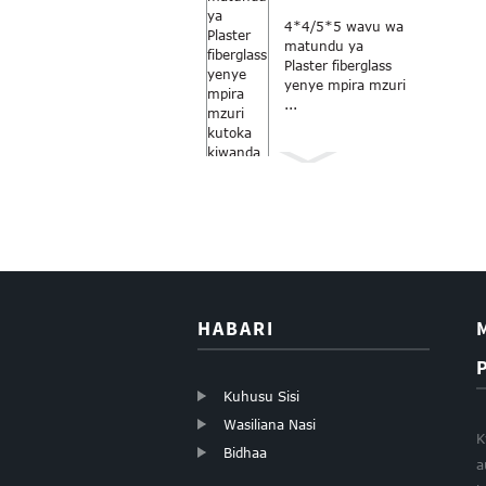
4*4/5*5 wavu wa
matundu ya
Plaster fiberglass
yenye mpira mzuri
...
Dirisha la rangi ya
kijivu ya Anti Mbu
18x16...
HABARI
Kuhusu Sisi
Wasiliana Nasi
K
Bidhaa
a
Fiberglass rollers