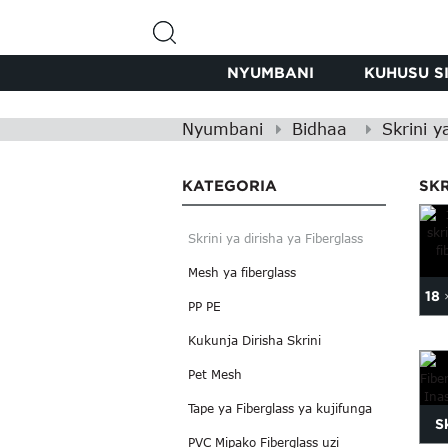
NYUMBANI
KUHUSU SI
Nyumbani
Bidhaa
Skrini y
KATEGORIA
SKR
Skrini ya dirisha ya Fiberglass
Mesh ya fiberglass
18 
PP PE
kw
Kukunja Dirisha Skrini
Pet Mesh
Tape ya Fiberglass ya kujifunga
S
PVC Mipako Fiberglass uzi