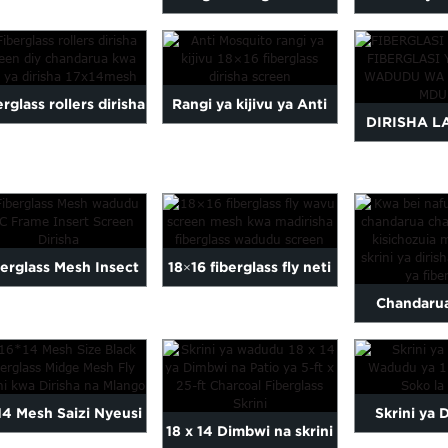
berglass ya Rangi ya
Color Fiberglass
fiberglass 
wn Imesafirishwa nje
wadudu Scr...
moto/Nj
ya...
rglass rollers dirisha
Rangi ya kijivu ya Anti
Wadud
DIRISHA L
creen mbu diy n...
Mosquito 18x16
LA WADUDU
fiberglass ...
YA PVC IL
PVC
berglass Mesh Insect
18×16 fiberglass fly neti
Chandarua
ini ya Kuingiza Sura
skrini m...
nafuu cha ku
ya PVC ...
14 Mesh Saizi Nyeusi
Skrini ya 
18 x 14 Dimbwi na skrini