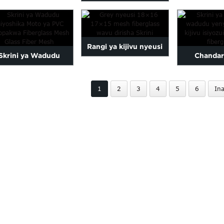
a Fiberglass Midge
Wadudu ya 
ya wadudu ya Patio 5-ft
Mesh Fly...
Duba
x 25-...
Rangi ya kijivu nyeusi
Skrini ya Wadudu
Chandar
18x16 17x15 mesh
iyoshika Moto ya PVC
fiberglass 
fiberglas...
1
2
3
4
5
6
In
iyopakwa Fiberglass
vumbi rangi y
M...