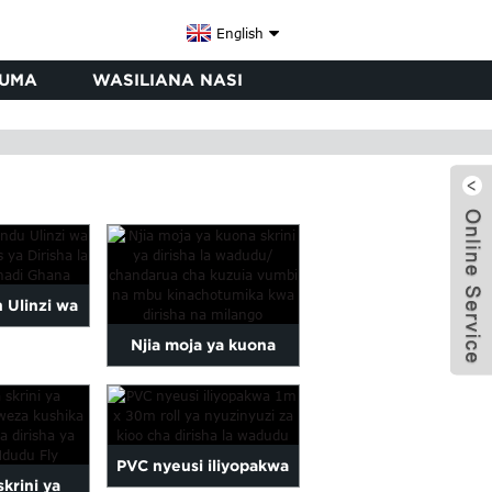
English
UMA
WASILIANA NASI
h Ulinzi wa
Njia moja ya kuona
a Fiberglass
wadudu skrini ya
x
dirisha/mbu du...
PVC nyeusi iliyopakwa
skrini ya