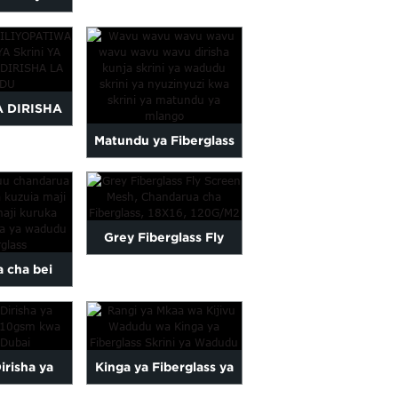
1m x 30m roll ya nyuzi
isiyoshika
za kioo...
ia kwa
u...
A DIRISHA
Matundu ya Fiberglass
 WA SIRI
mesh neti ya dirisha
IYOPATIWA
yenye matundu...
...
Grey Fiberglass Fly
 cha bei
Screen Mesh, Fiberglass
zuia maji...
Mos...
Dirisha ya
Kinga ya Fiberglass ya