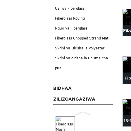
Fi
Uzi wa Fiberglass
Bro
Fiberglass Roving
Nguo ya Fiberglass
Fibe
Fiberglass Chopped Strand Mat
s
Skrini ya Dirisha la Polyester
Skrini ya dirisha la Chuma cha
pua
Fi
BIDHAA
Skr
ZILIZOANGAZIWA
16*