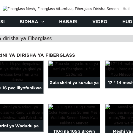
SI
BIDHAA
HABARI
VIDEO
HUD
a dirisha ya Fiberglass
INI YA DIRISHA YA FIBERGLASS
Zuia skrini ya kuruka ya
17 * 14 mes
× 16 pvc iliyofunikwa
neti ya fiberglass 18*...
Kijivu Mbu w
a kioo cha kioo cha
...
dirisha ...
krini ya Wadudu ya
110g na 105g Brown
Meshi ya 