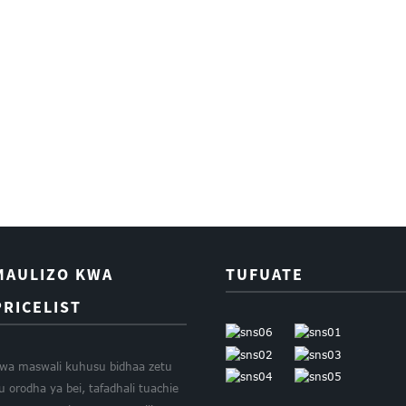
MAULIZO KWA
TUFUATE
PRICELIST
wa maswali kuhusu bidhaa zetu
u orodha ya bei, tafadhali tuachie