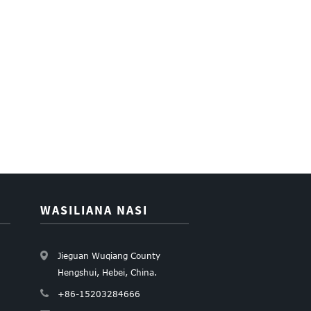
WASILIANA NASI
Jieguan Wuqiang County
Hengshui, Hebei, China.
+86-15203284666