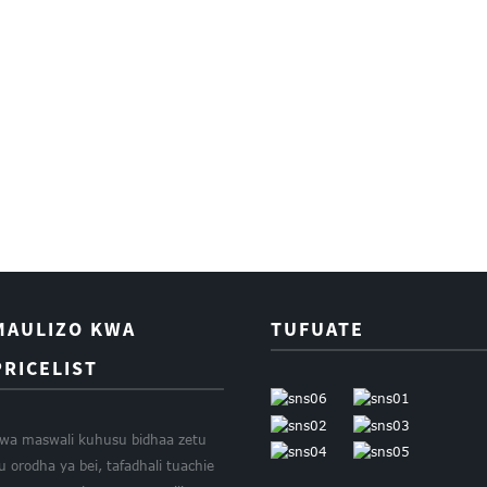
MAULIZO KWA
TUFUATE
PRICELIST
wa maswali kuhusu bidhaa zetu
u orodha ya bei, tafadhali tuachie