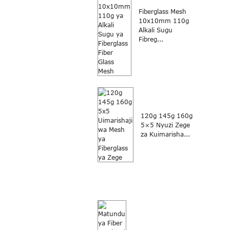
Fiberglass Mesh
10x10mm 110g
Alkali Sugu
Fibreg...
120g 145g 160g
5×5 Nyuzi Zege
za Kuimarisha...