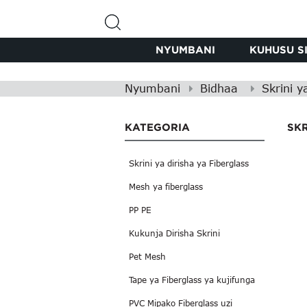
NYUMBANI
KUHUSU SI
Nyumbani
Bidhaa
Skrini y
KATEGORIA
SKR
Skrini ya dirisha ya Fiberglass
Mesh ya fiberglass
PP PE
Kukunja Dirisha Skrini
Pet Mesh
Tape ya Fiberglass ya kujifunga
PVC Mipako Fiberglass uzi