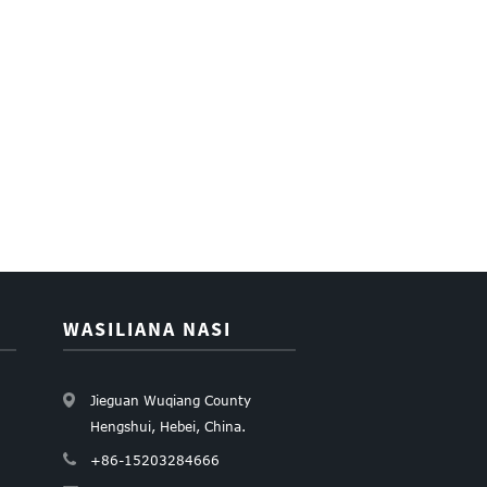
WASILIANA NASI
Jieguan Wuqiang County
Hengshui, Hebei, China.
+86-15203284666