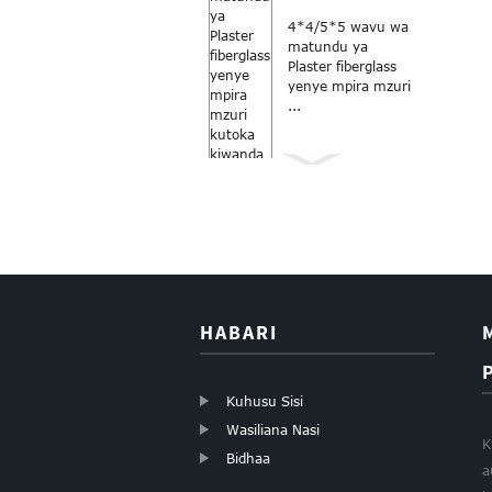
4*4/5*5 wavu wa
matundu ya
Plaster fiberglass
yenye mpira mzuri
...
Dirisha la rangi ya
kijivu ya Anti Mbu
18x16...
HABARI
Kuhusu Sisi
Wasiliana Nasi
K
Bidhaa
a
Fiberglass rollers