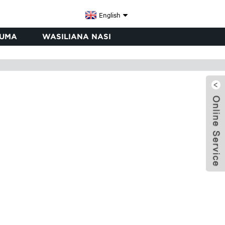
English
UMA
WASILIANA NASI
x