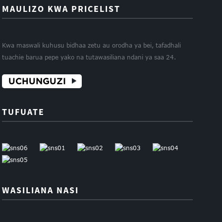
MAULIZO KWA PRICELIST
Kwa maswali kuhusu bidhaa zetu au orodha ya bei, tafadhali
tuachie barua pepe yako na tutawasiliana ndani ya saa 24.
UCHUNGUZI
TUFUATE
WASILIANA NASI