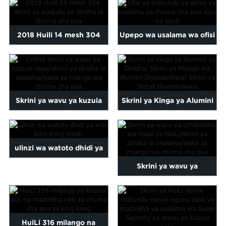
chuma cha pua...
kioo...
2018 Huili 14 mesh 304
Upepo wa usalama wa ofisi
dirisha la chuma cha pua
ya chuma cha pua usio na
katika ...
sauti...
Skrini ya wavu ya kuzuia
Skrini ya Kinga ya Alumini
risasi/kidirisha cha usalama
ya Dirisha/ Pe...
cha CHINA...
ulinzi wa watoto dhidi ya
Skrini ya wavu ya
wizi king Kong mesh
uthibitisho wa risasi ya
HuiLi/dirisha la usalama...
HuiLi 316 milango na