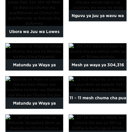
inayotetemeka...
Nguvu ya juu ya wavu wa
waya wa chuma cha
Ubora wa Juu wa Lowes
pua/waya...
Plain Weave 316 304 SS
Stain...
Matundu ya Waya ya
Mesh ya waya ya 304,316
Uchawi ya Chuma cha pua
ya chuma cha pua yenye
na King Kong N...
mita 30...
11 × 11 mesh chuma cha pua
Matundu ya Waya ya
316 / 304 insec...
Chuma cha pua kwa
Vyombo vya Matibabu...