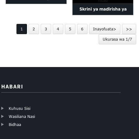
Skrini ya madirisha ya
madirisha ya kuzuia wizi...
usalama yenye matundu
1
2
3
4
5
6
Inayofuata>
>>
yenye nguvu ya HuiLi...
Ukurasa wa 1/7
HABARI
Kuhusu Sisi
Wasiliana Nasi
Bidhaa