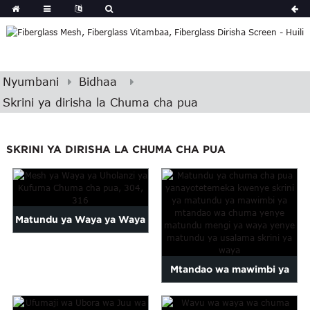
Nyumbani
Bidhaa
Skrini ya dirisha la Chuma cha pua
SKRINI YA DIRISHA LA CHUMA CHA PUA
Matundu ya Waya ya Waya
ya Uholanzi ya Weave isiyo
Mtandao wa mawimbi ya
na pua, 30...
skrini ya chuma cha pua