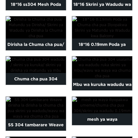
18*16 ss304 Mesh Poda
18*16 Skrini ya Wadudu wa
Iliyopakwa Chuma cha pua
Chuma cha pua 304 daraja
...
la S...
Dirisha la Chuma cha pua/
18*16 0.19mm Poda ya
Matundu ya Dirisha/ Pua ...
Chuma cha pua
Iliyopakwa...
Chuma cha pua 304
Mbu wa kuruka wadudu wa
wadudu / skrini ya kuruka /
chuma cha pua 304...
mbu...
mesh ya waya
SS 304 tambarare Weave
iliyopakwa/kung'olewa kwa
dirisha la chuma cha pua