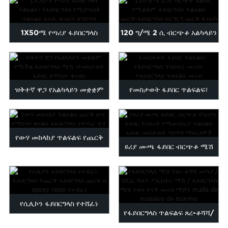
1X50ሜ የጣሪያ ፋይበርግላስ
120 ግ/ሜ 2 ሲ ብርጭቆ አልካላይን
ጥልፍልፍ፣ የፋይበርግላስ እንጨት...
የሚቋቋም ፋይበርግላስ ሚዝ...
ዝቅተኛ ዋጋ የአልካላይን መቋቋም
የመስታወት ፋይበር ጥልፍልፍ፣
የሚችል ፋይበርግላስ ሜሽ ፣
የፋይበርግላስ ፕላስተር መረብ፣
ብርጭቆ…
ፋይበርግል...
የውሃ መከላከያ ጥልፍልፍ የጨርቅ
ዩሪያ ሙጫ ፋይበር ብርጭቆ ሜሽ
ውሃ መከላከያ ቁሳቁስ ፋይብ…
የካርቦን ፋይበር ኮንክሪት...
የሲሊኮን ፋይበርግላስ የተሸፈነ
የፋይበርግላስ ጥልፍልፍ ጸረ-ቆሻሻ/
የፋይበርግላስ ጨርቅ ፋይበር ...