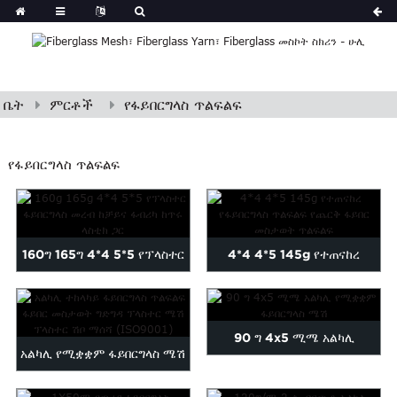
ቤት
ምርቶች
የፋይበርግላስ ጥልፍልፍ
የፋይበርግላስ ጥልፍልፍ
160ግ 165ግ 4*4 5*5 የፕላስተር
4*4 4*5 145g የተጠናከረ
ፋይበርግላስ መረብ መረብ w...
የፋይበርግላስ ጥልፍልፍ ጨርቅ...
90 ግ 4x5 ሚሜ አልካሊ
አልካሊ የሚቋቋም ፋይበርግላስ ሜሽ
የሚቋቋም ፋይበርግላስ ሜሽ
ፊበርግላስ ዋል...