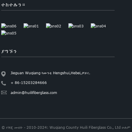
ተከተሉን።
ያግኙን
Jieguan Wuqiang ካውንቲ Hengshui,Hebei,ቻይና.
+ 86-15203284666
admin@huilifiberglass.com
© የቅጂ መብት - 2010-2024: Wuqiang County Huili Fiberglass Co., Ltd ሁሉም