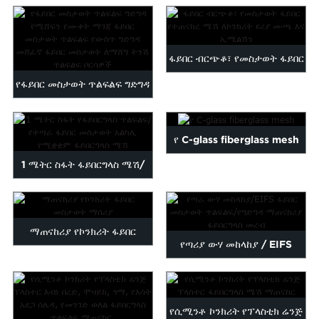
የፒቪሲ ኮቲንን ያስወግዱ...
ፋይበር ብርጭቆ፣ የመስታወት ፋይበር
የፋይበር መስታወት ጥልፍልፍ ግድግዳ
የተጠናከረ ሜሽ ለጋራ...
የሚሸፍን የሙቀት አማቂ...
የ C-glass fiberglass mesh
1 ሜትር ስፋት ፋይበርግላስ ሜሽ/
የተጣራ ፋይበር ብርጭቆ አልካሊ...
ማጠናከሪያ የኮንክሪት ፋይበር
የጣሪያ ውሃ መከላከያ / EIFS
መስታወት ማሰሪያ
ፋይበር መስታወት ጥልፍልፍ / ግድግዳ
r ...
የሲሚንቶ ኮንክሪት የፕላስቲክ ሬንጅ