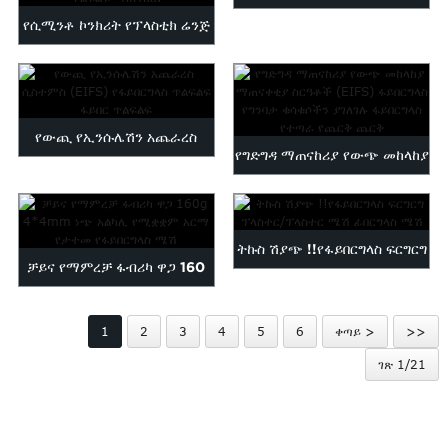
የሲሚንቶ ኮንክሪት የፕላስቲክ ሬንጅ
ፕላስቲክን ማጠናከር ...
ፕላስቲክን ማጠናከር ...
የውጪ የኢንሱሌሽን አጨራረስ
የግድግዳ ማጠናከሪያ የውጭ መከላከያ
ሲስተምስ (EIFS) fi...
ማጠናቀቅ…
ትኩስ ሽያጭ !!የፋይበርግላስ ፍርግርግ
ቻይና የማምረቻ ፋብሪካ ዋጋ 160
ፕላስተር/ፕላስተር እኔን...
ግራም 4*4ሚሜ ነጭ...
1
2
3
4
5
6
ቀጣይ >
>>
ገጽ 1/21