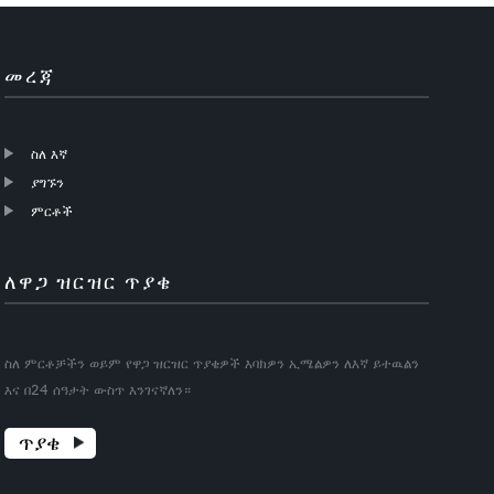
መረጃ
ስለ እኛ
ያግኙን
ምርቶች
ለዋጋ ዝርዝር ጥያቄ
ስለ ምርቶቻችን ወይም የዋጋ ዝርዝር ጥያቄዎች እባክዎን ኢሜልዎን ለእኛ ይተዉልን
እና በ24 ሰዓታት ውስጥ እንገናኛለን።
ጥያቄ