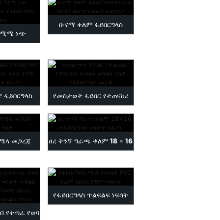
ቡናማ ቀለም ፋይበርግላስ
5 ሚሜ ነጭ
የነፍሳት ስክሪን ወደ ውጭ
ት ፋይበርግላ...
ተልኳል t...
ያ ፋይበርግላስ
የመስታወት ፋይበር የተጠናከረ
Insect Fly
የፕላስቲክ ስብጥር ቁሳቁስ...
...
ሜላ መጋረጃ
ፀረ ትንኝ ግራጫ ቀለም 18 × 16
 ጥበቃ
ፋይበርግላስ ...
የፋይበርግላስ ጥልፍልፍ ነፍሳት
ብ የተጣራ የወባ
PVC ፍሬም ማስገቢያ ማያ ...