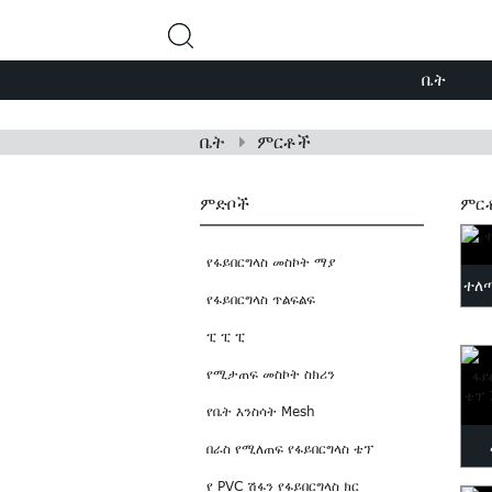
ቤት
ቤት
ምርቶች
ምድቦች
ምር
የፋይበርግላስ መስኮት ማያ
ተለ
የፋይበርግላስ ጥልፍልፍ
ፒ ፒ ፒ
የሚታጠፍ መስኮት ስክሪን
የቤት እንስሳት Mesh
በራስ የሚለጠፍ የፋይበርግላስ ቴፕ
የ PVC ሽፋን የፋይበርግላስ ክር