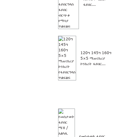
ፋይበር...
120ግ 145ግ 160ግ
5×5 ማጠናከሪያ
ኮንክሪት ፋይበር...
የመስታወት ፋይበር