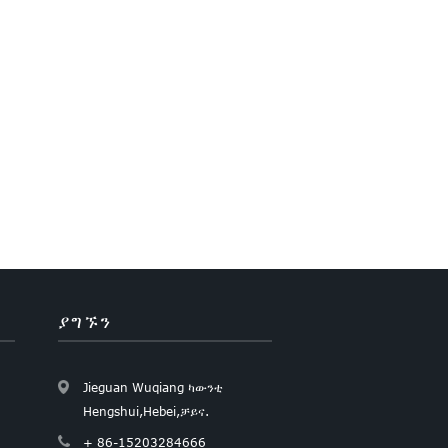
ያግኙን
Jieguan Wuqiang ካውንቲ
Hengshui,Hebei,ቻይና.
+ 86-15203284666