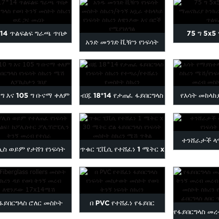
ጥልፍልፍ…
*14 ጥልፍልፍ ግራጫ ጥበቃ
75 ግ 5x
አንድ መንገድ ቪዥን የነፍሳት
ፋይበርግላስ ትንኝ ...
ማጠናከሪያ ኮንክሪ
መስኮት ስክሪን/ትንኝ ዱ...
 ግ እና 105 ግ ቡናማ ቀለም
ብጁ 18*14 የታጠፈ ፋይበርግላስ
የእሳት መከላከ
ፋይበርግላስ ስክሪፕት...
የነፍሳት ስክሪፕት...
ስክሪን ጥልፍልፍ/
Mos
ተንሸራታች ላ
ሊስ ወይም የታሸገ የነፍሳት
ጥቁር ፒቪሲ የተሸፈነ 1 ሜትር x
የነፍሳት
ጥልፍልፍ፣ ከፖሊስስት...
30 ሜትር ሮል ፋይበርግላስ
ነፍሳት...
ፋይበርግላስ ሮለር መስኮት
በ PVC የተሸፈነ የፋይበር
የፋይበርግላስ መረ