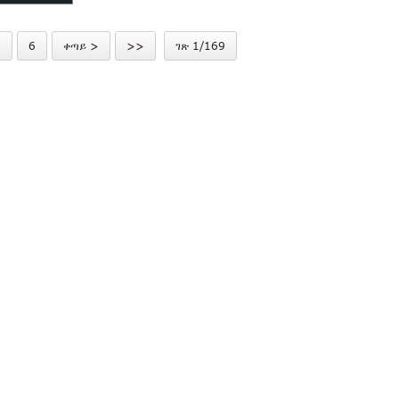
 መስኮት ሮ...
5
6
ቀጣይ >
>>
ገጽ 1/169