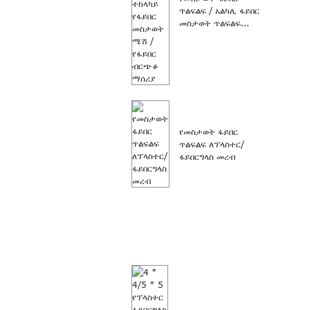
ጥልፍልፍ / አልካሊ ፋይበር
መስታወት ጥልፍልፍ...
የመስታወት ፋይበር
ጥልፍልፍ ለፕላስተር/
ፋይበርግላስ መረብ