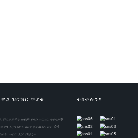
ለዋጋ ዝርዝር ጥያቄ
ተከተሉን።
ለ ምርቶቻችን ወይም የዋጋ ዝርዝር ጥያቄዎች
ባክዎን ኢሜልዎን ለእኛ ይተዉልን እና በ24
ዓታት ውስጥ እንገናኛለን።