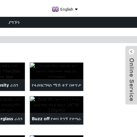
English
ያግኙን
osity ራስን
የፋይበርግላስ ሜሽ ቴፕ በቀጥታ
አሲሪሊክ
ወደ ዋ...
ላስ...
x
erglass ራስን
Buzz off የወባ ትንኝ የተጣራ
 መጋጠሚያ...
ፊበርግላስ ዝንብ ስክሪን 18*...