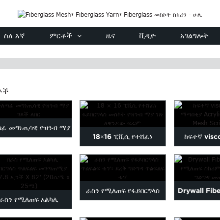
ስለ እኛ
ምርቶች
ዜና
ቪዲዮ
አገልግሎት
ቶች
ጣፊ መግነጢሳዊ የዝንብ ማያ
18×16 ፒቪሲ የተሸፈነ
ከፍተኛ visc
ገጾች ለበር
ፋይበርግላስ መስኮት ዝንብ scr...
ማጣበቂያ 
ፋይበርግ
ራስን የሚለጠፍ የፋይበርግላስ
Drywall Fib
ራስን የሚለጠፍ አልካሊ
ጥልፍልፍ ቴፕ፣ ደረቅ ዎል ሜ...
የሚለጠፍ ስክሪም
የሚቋቋም የፋይበርግላስ