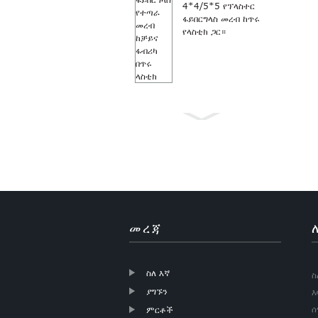
4*4/5*5 የፕላስተር
ፋይበርግላስ መረብ ከጥሩ
የላስቲክ ጋር።
ፀረ ትንኝ ግራጫ ቀለም
18×16 የፋይበርግላስ
መስኮት...
መረጃ
ስለ እኛ
ስ
ያግኙን
እ
ሰ
ምርቶች