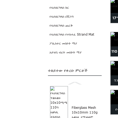
የፋይበርግላስ ክር
የፋይበርግላስ ሮቪንግ
17
የፋይበርግላስ ጨርቅ
የፋይበርግላስ የተከተፈ Strand Mat
ፖሊስተር መስኮት ማያ
110
አይዝጌ ብረት መስኮት ማያ
ተለይተው የቀረቡ ምርቶች
ፕ
Fiberglass Mesh
የ
10x10mm 110g
አልካሊ የሚቋቋም