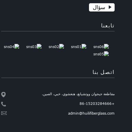
سؤال
تابعنا
اتصل بنا
مقاطعة جيجوان ووتشيانغ، هنغشوي، خبي، الصين.
+86-15203284666
admin@huilifiberglass.com