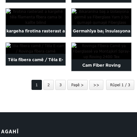
Fiberglass Yarn / e cam ...
Low Ji bo Weaving
Fiberglass ...
kargeha firotina rasterast a
Germahîya baş însulasyona
kalîteya bilind fiber cam
Fiberglass Yarn ji bo Fi ...
fiber ...
Têla fîbera camê / Têla E-
Cam Fiber Roving
cam / Fîbera camê R...
Fiberglass Assembled
1
2
3
Paşê >
>>
Rûpel 1 / 3
Spray-u ...
AGAHÎ