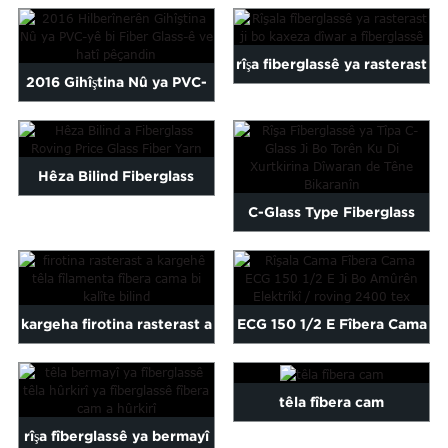
fiberglass polyestera ya
yar ...
çêkirî ...
rîşa fiberglassê ya rasterast
2016 Gihîştina Nû ya PVC-
ji bo wa fiberglass ...
yê Bi Rakirina Fiber Glass
Yarn Ma ...
Hêza Bilind Fiberglass
C-Glass Type Fiberglass
Roving Price Glass Fiber ...
Yarn Ji bo Torên ku di ... de
têne bikar anîn
kargeha firotina rasterast a
ECG 150 1/2 E Fîbera Cama
kalîteya bilind fiber cam
Rîşalê Ji Bo Elektrîkê...
fiber ...
têla fîbera cam
rîşa fîberglassê ya bermayî