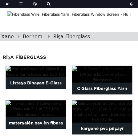
Xane
Berhem
Rîşa Fîberglass
RÎŞA FÎBERGLASS
Lîsteya Bihayan E-Glass
C Glass Fiberglass Yarn
Rîşa Fîbera Cama Rasterast
134tex ji bo çêkirinê ...
150 1/2
materyalên xav ên fîbera
kargehê pvc pêçayî
camê 136 TEX fîberglass