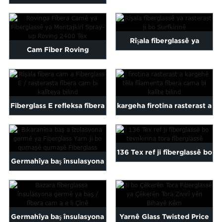
fîberglassê ya têla hûrkirî ...
Rîşala fîberglassê ya
Cam Fiber Roving
rasterast ji bo Surfkirinê
Fiberglass Assembled
Spray-u ...
Fiberglass E refleksa fîbera
kargeha firotina rasterast a
cam / dir fîbera cam ...
kalîteya bilind fiber cam
fiber ...
136 Tex ref ji fîberglassê bo
Germahîya baş însulasyona
tevnê fîberglassê ...
Fiberglass Yarn ji bo Fi ...
Germahîya baş însulasyona
Yarnê Glass Twisted Price