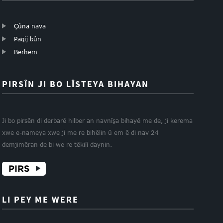
Çûna nava
Paqij bûn
Berhem
PIRSÎN JI BO LÎSTEYA BIHAYAN
Ji bo pirsên di derbarê hilber an navnîşa bihayê me de, ji kerema
xwe e-nameya xwe ji me re bihêlin û em ê di nav 24
demjimêran de bi we re têkilî daynin.
PIRS
LI PEY ME WERE