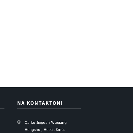
NA KONTAKTONI
Qarku Jieguan Wuqiang
Hengshui, Hebei, Kinë.