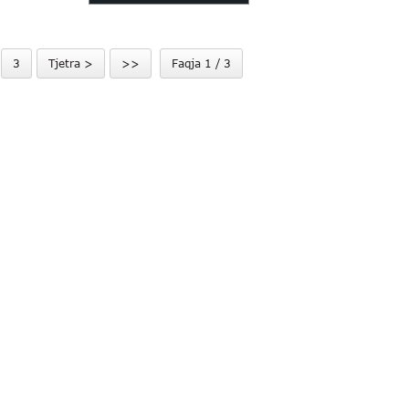
e qelqi R...
qelqi e montuar me
spërkatje...
3
Tjetra >
>>
Faqja 1 / 3