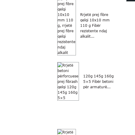
fab
Rrjetë prej fibre
qelqi 10x10 mm
110 g Fibër
rezistente ndaj
alkalit...
120g 145g 160g
5×5 Fibër betoni
për armaturë...