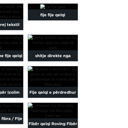
rrjeta të përdorura në...
qelqit...
fije fije qelqi
rej tekstil
 fije e prerë
l me fije
e fije qelqi
shitje direkte nga
...
i drejt...
fabrika me cilësi të lartë
prej fibre qelqi...
 për izolim
Fije qelqi e përdredhur
ijeve prej
me çmim të ulët për
ije qelqi /
endjen e fibrave...
fibra / Fije
Fibër qelqi Roving Fibër
ronik ...