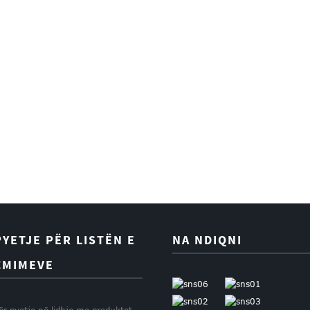
PYETJE PËR LISTËN E
NA NDIQNI
ÇMIMEVE
ër pyetje në lidhje me produktet