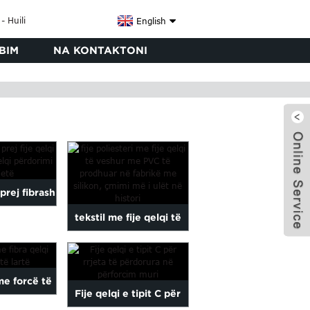
English
BIM
NA KONTAKTONI
prej fibrash
tekstil me fije qelqi të
fije qelqi...
veshura me PVC të
x
prodhuara në fabrikë,
me forcë të
Fije qelqi e tipit C për
poliester...
ng Çmimi i