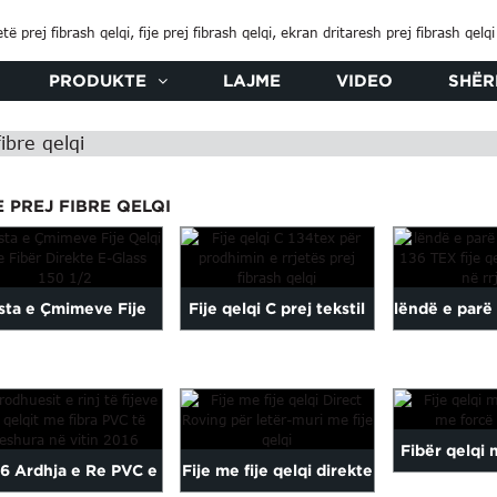
PRODUKTE
LAJME
VIDEO
SHËR
fibre qelqi
E PREJ FIBRE QELQI
ista e Çmimeve Fije
Fije qelqi C prej tekstil
lëndë e parë 
lqi me Fibër Direkte
me fije qelqi 134tex për
qelqi 136 TEX 
E-Glass 150 1/2
prodhim...
Fibër qelqi 
6 Ardhja e Re PVC e
Fije me fije qelqi direkte
lartë Rovi