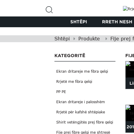
SHTËPI
RRETH NESH
Shtëpi
Produkte
Fije prej 
KATEGORITË
FIJ
Ekran dritareje me fibra qelqi
Rrjetë me fibra qelqi
L
PP PE
Qe
Ekran dritareje i palosshëm
Rrjetë për kafshë shtëpiake
Shirit vetëngjitës prej fibre qelqi
201
Fije prej fibre qelqi me shtresë