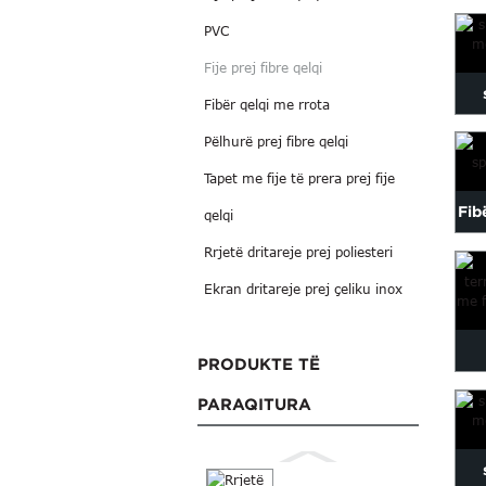
Ve
PVC
Fije prej fibre qelqi
Fibër qelqi me rrota
fab
Pëlhurë prej fibre qelqi
Tapet me fije të prera prej fije
Fib
qelqi
Rrjetë dritareje prej poliesteri
q
Ekran dritareje prej çeliku inox
PRODUKTE TË
nxe
PARAQITURA
pë