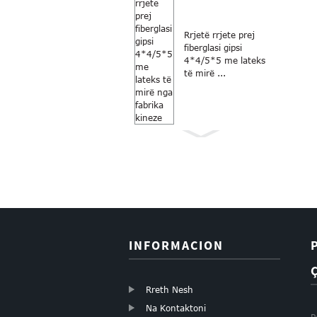
Rrjetë rrjete prej
fiberglasi gipsi
4*4/5*5 me lateks
të mirë ...
Dritare me fibra
qelqi anti-
mushkonja me
ngjyrë gri
18×16...
INFORMACION
Rreth Nesh
Na Kontaktoni
P