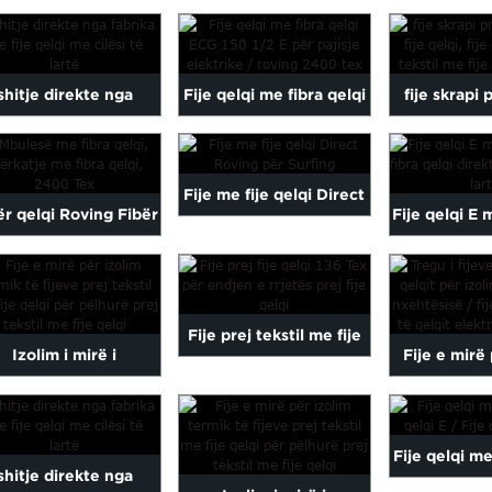
shur me Fibër Qelqi
Roving për fije qelqi...
fibrave të 
Fije Ma...
shitje direkte nga
Fije qelqi me fibra qelqi
fije skrapi p
rika me cilësi të lartë
ECG 150 1/2 E për...
me fije qelqi,
prej fibre qelqi...
prej teksti
Fije me fije qelqi Direct
ër qelqi Roving Fibër
Fije qelqi E m
qelqi
Roving për Surfing
elqi e montuar me
/ fibra qelq
spërkatje...
Fije prej tekstil me fije
Izolim i mirë i
Fije e mirë
qelqi 136 Tex për endjen
htësisë me fije qelqi
termik të f
e tekstil me fije qelqi ...
r përdorim për Fi ...
tekstil me f
Fije qelqi me 
shitje direkte nga
qelqi elekt