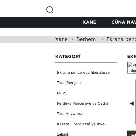
XANE
ÇÛNA NA
Xane
Berhem
Ekrana penc
KATEGORÎ
EKR
Ekrana pencereya fîberglassê
Tora fîberglass
PP PE
Perdeya Pencereyê ya Qatkirî
Tora Heywanan
Kaseta Fîberglassê ya Xwe-
zeliqok
H