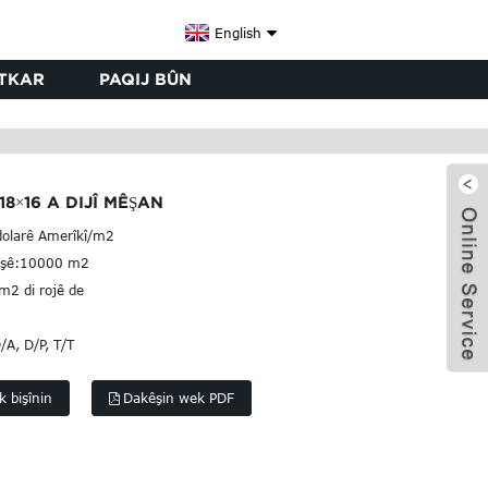
English
TKAR
PAQIJ BÛN
8×16 A DIJÎ MÊŞAN
dolarê Amerîkî/m2
şê:
10000 m2
2 di rojê de
/A, D/P, T/T
 bişînin
Dakêşin wek PDF
x