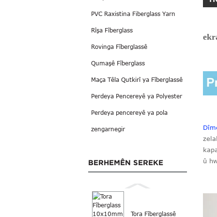
PVC Raxistina Fiberglass Yarn
Rîşa Fîberglass
ekr
Rovinga Fîberglassê
Qumaşê Fîberglass
Maça Têla Qutkirî ya Fîberglassê
Perdeya Pencereyê ya Polyester
Perdeya pencereyê ya pola
Dîme
zengarnegir
zela
kapa
û hw
BERHEMÊN SEREKE
Tora Fîberglassê