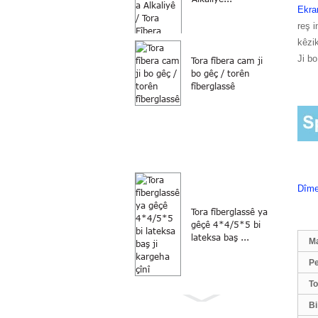
Ekra
reş 
kêzik
Ji b
Tora fîbera cam ji
bo gêç / torên
fîberglassê
Dîme
Tora fîberglassê ya
gêçê 4*4/5*5 bi
lateksa baş ...
M
P
To
Bi