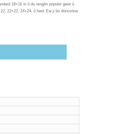
tandard 18×16 in û du rengên populer gewr û
×22, 22×22, 24×24, û hwd. Ew ji bo dûrxistina