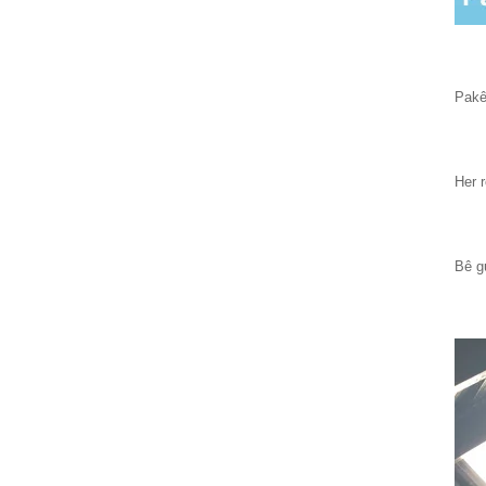
10x10mm 100g
Fîberkalasa
Berxwedêr a
Alkaliyê...
Pakê
Her r
160g tora
qumaşê fîbera
cam / gîpsa fîberê
/ fîbergl ...
Bê g
Rûloya tora
fîberglassê ya li
dijî alkaliyê
berxwedêr 160 gr