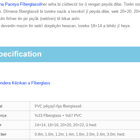
na Paceya Fîberglassê
her wiha bi cûrbecûr tor û rengan peyda dibe. Torên s
in. Dîmena fîberglassê bi toreke nazik a tevnkirî jî peyda dibe, wek 20×20, 20
ên firîner ên pir piçûk (nebînin) tê bikar anîn.
o deverên mezin ên wekî dorpêçên hewzan, toreke 18×14 a bihêz jî heye.
ndera Kêzikan a Fîberglass
al
PVC pêçayî rîşa fîberglassê
erçe
%33 Fîberglass + %67 PVC
r
14×14, 18×16, 20×20, 20×22, û hwd.
 ber
0.9m, 1.0m, 1.2m, 1.4m, 1.6m, 2.0m, 2.4m, 3.0m, hwd.