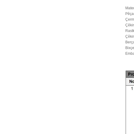
mêşan a bi
PVC-ê hatiye
Mater
pêçandin,
Pêça
mêşhingiv ...
Çerm
Çêki
Rastk
Çêkir
Berç
Bixç
Emba
Fiberglass tora net
pêşûyan tora
pencereyê roll up
...
Window Screenê
ya Fîberglass Mesh
Insect PVC Frame
Insert