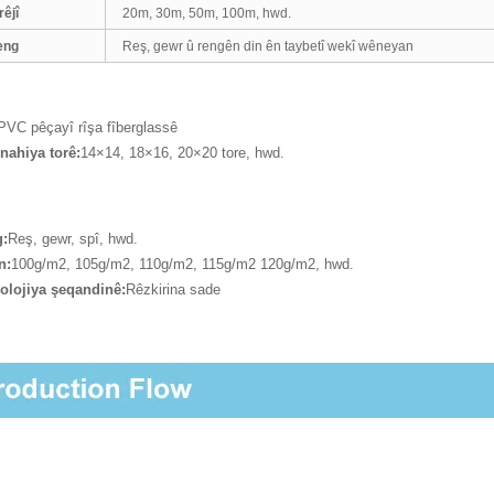
rêjî
20m, 30m, 50m, 100m, hwd.
eng
Reş, gewr û rengên din ên taybetî wekî wêneyan
PVC pêçayî rîşa fîberglassê
nahiya torê:
14×14, 18×16, 20×20 tore, hwd.
:
Reş, gewr, spî, hwd.
n:
100g/m2, 105g/m2, 110g/m2, 115g/m2 120g/m2, hwd.
olojiya şeqandinê:
Rêzkirina sade