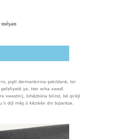
î mêşan
rin, piştî dermankirina şekildanê, tor
 şefafiyetê ye. Her wiha xwedî
 xwestin), bihêzbûna bilind, bê qirêjî
 li dijî mêş û kêzikên din biparêze.