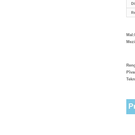
Di
Rengê gewr ê Anti
R
Mosquito 18 × 16
fiberglass window
...
Mal:
Mezi
Fiberglass
Reng
Rollers paceya
Pîva
ekranê diy
mêşhingiv tora
Tekn
ji bo ...
Paceya ekrana
kêzikan a bi
fîberglass û