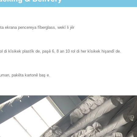
ta ekrana pencereya fîberglass, wekî li jêr
ol di kîsikek plastîk de, paşê 6, 8 an 10 rol di her kîsikek hişandî de.
uman, pakêta kartonê baş e.