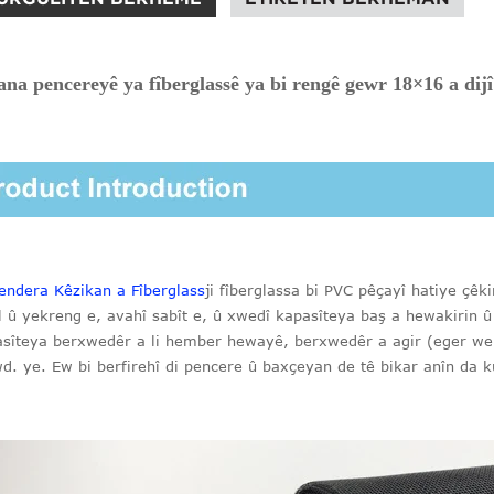
ana pencereyê ya fîberglassê ya bi rengê gewr 18×16 a dij
ndera Kêzikan a Fîberglass
ji fîberglassa bi PVC pêçayî hatiye çêki
l û yekreng e, avahî sabît e, û xwedî kapasîteya baş a hewakirin û
sîteya berxwedêr a li hember hewayê, berxwedêr a agir (eger were
d. ye. Ew bi berfirehî di pencere û baxçeyan de tê bikar anîn da ku