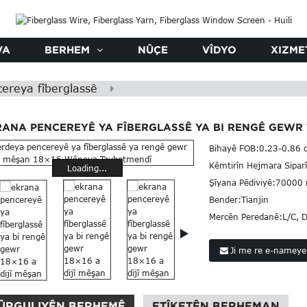
VA
BERHEM
NÛÇE
VÎDYO
XIZME
ereya fîberglassê
ANA PENCEREYÊ YA FÎBERGLASSÊ YA BI RENGÊ GEWR 1
Bihayê FOB:
0.23-0.86 
Kêmtirîn Hejmara Siparî
Loading...
Şîyana Pêdiviyê:
70000 m
Bender:
Tianjin
Mercên Peredanê:
L/C, D
Ji me re e-nameyek
ÛRGULIYÊN BERHEMÊ
ETÎKETÊN BERHEMAN