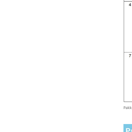
qumaşên tora
Fiberglass tora
dîwarê fiberglass
ji bo dîwar ...
Standard 5*5
145g Alkali
Berxwedêr
Fiberglass Tor N...
Pakk