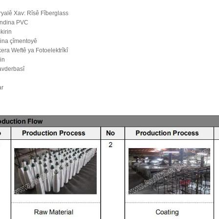
yalê Xav: Rîsê Fîberglass
ndina PVC
kirin
rina çîmentoyê
era Weftê ya Fotoelektrîkî
in
avderbasî
e
r