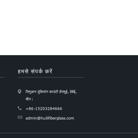
हमसे संपर्क करें
जिगुआन वुकियांग काउंटी हेंगशुई, हेबेई,
चीन।
+86-15203284666
admin@huilifiberglass.com