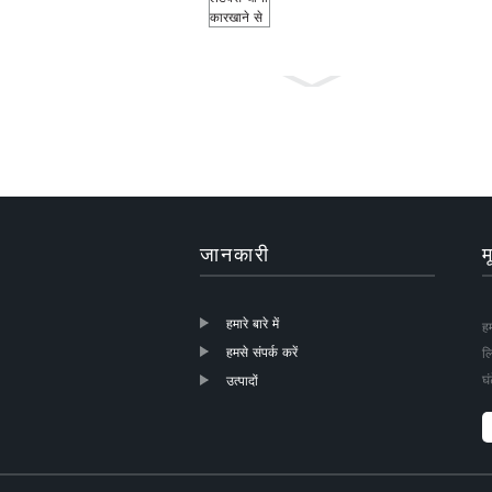
मच्छर रोधी ग्रे रंग
18×16 फाइबरग्लास
खिड़की...
जानकारी
म
हमारे बारे में
हम
हमसे संपर्क करें
ल
शीसे रेशा रोलर्स
घं
उत्पादों
खिड़की स्क्रीन DIY
मच्छर नेट के लिए ...