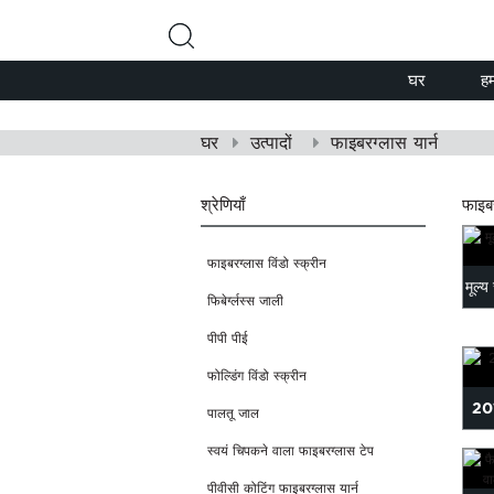
घर
हम
घर
उत्पादों
फाइबरग्लास यार्न
श्रेणियाँ
फाइबर
फाइबरग्लास विंडो स्क्रीन
मूल्य
फिबेर्ग्लस्स जाली
पीपी पीई
फोल्डिंग विंडो स्क्रीन
201
पालतू जाल
स्वयं चिपकने वाला फाइबरग्लास टेप
पीवीसी कोटिंग फाइबरग्लास यार्न