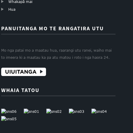
Whakapā mai
Hua
PANUITANGA MO TE RANGATIRA UTU
Mo nga patai mo a maatau hua, raarangi utu ranei, waiho mai
to imeera ki a maatau ka pa atu matou i roto i nga haora 24.
UIUITANGA
WHAIA TATOU