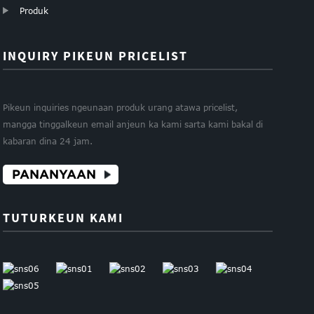
Produk
INQUIRY PIKEUN PRICELIST
Pikeun inquiries ngeunaan produk urang atawa pricelist,
mangga tinggalkeun email anjeun ka kami sarta kami bakal di
kabaran dina 24 jam.
PANANYAAN
TUTURKEUN KAMI