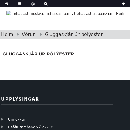
Heim
Vörur
Gluggaskjár úr pólýester
GLUGGASKJÁR ÚR PÓLÝESTER
UPPLÝSINGAR
Um okkur
Hafðu samband við okkur