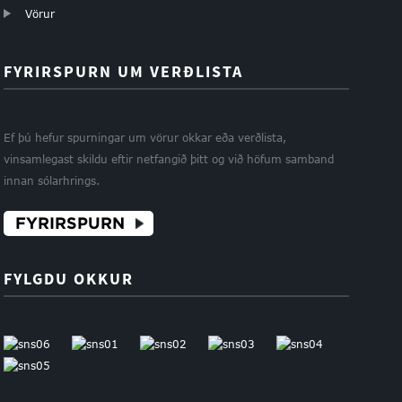
Vörur
FYRIRSPURN UM VERÐLISTA
Ef þú hefur spurningar um vörur okkar eða verðlista,
vinsamlegast skildu eftir netfangið þitt og við höfum samband
innan sólarhrings.
FYRIRSPURN
FYLGDU OKKUR