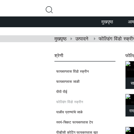
मुखपृष्ठ
आमच
मुखपृष्ठ
उत्पादने
फोल्डिंग विंडो स्क्री
श्रेणी
फोल्ड
फायबरग्लास विंडो स्क्रीन
फायबरग्लास जाळी
स
पीपी पीई
फ
फोल्डिंग विंडो स्क्रीन
रा
पाळीव प्राण्यांचे जाळे
स्वयं-चिकट फायबरग्लास टेप
पीव्हीसी कोटिंग फायबरग्लास सूत