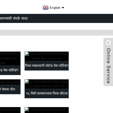
English
आमच्याशी संपर्क साधा
प्लिस मच्छरदाणी प्लेटेड मेश फोल्डिंग
ेड मेश फोल्डिंग
स्क्रीन...
 स्क्रीन...
टो मेशचा चीन
१६ मिमी फायबरग्लास प्लिस कीटक
x
ादक
जाळी प्लीटेड मशिन...