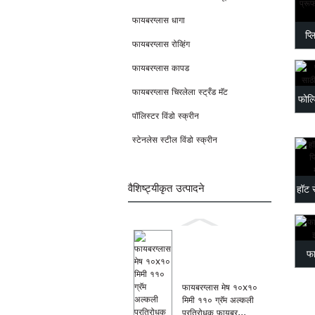
फायबरग्लास धागा
प्
फायबरग्लास रोव्हिंग
फायबरग्लास कापड
फायबरग्लास चिरलेला स्ट्रँड मॅट
फोल्
पॉलिस्टर विंडो स्क्रीन
स्टेनलेस स्टील विंडो स्क्रीन
वैशिष्ट्यीकृत उत्पादने
हॉट स
फा
प
फायबरग्लास मेष १०x१०
मिमी ११० ग्रॅम अल्कली
प्रतिरोधक फायबर...