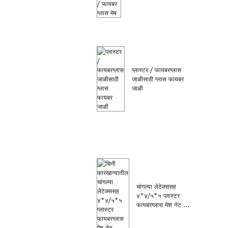
प्लास्टर / फायबरग्लास
जाळीसाठी ग्लास फायबर
जाळी
चांगल्या लेटेक्ससह
४*४/५*५ प्लास्टर
फायबरग्लास मेश नेट ...