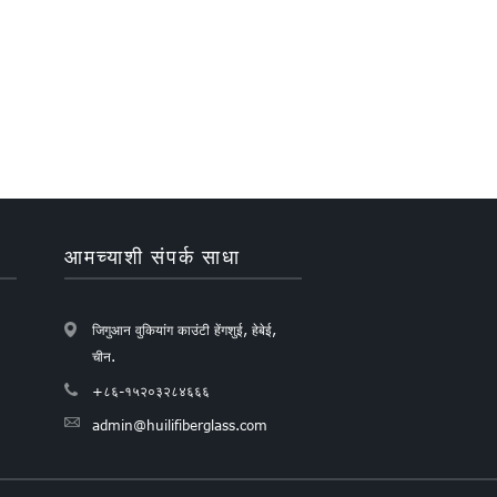
आमच्याशी संपर्क साधा
जिगुआन वुकियांग काउंटी हेंगशुई, हेबेई,
चीन.
+८६-१५२०३२८४६६६
admin@huilifiberglass.com