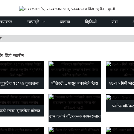
्याबद्दल
उत्पादने
बातम्या
व्हिडिओ
सेवा
न
िंग विंडो स्क्रीन
ानुकूलित १८*१४ दुमडलेला
पॉलिस्टी... पासून बनवलेले प्लिस
१६-२० मिमी प्लेट
ायबरग्लास कीटक स्क्र...
किंवा प्लीटेड कीटक जाळी
नेट इन्सेक्ट
प्लीटेड मॉस्कि
खाडी रंगाचा दुमडलेला कीटक
उच्च दर्जाचे वॉटरप्रूफ फायबरग्लास
उत्प
स्क्रीन मेष प्लेटेड मो...
प्लिस मेष...