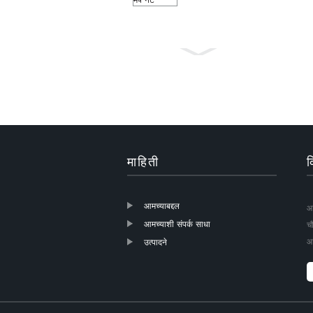
डास प्रतिबंधक राखाडी रंग
१८×१६ फायबरग्लास
विंडो...
माहिती
क
आमच्याबद्दल
आम
आमच्याशी संपर्क साधा
च
आ
उत्पादने
फायबरग्लास रोलर्स विंडो
स्क्रीन DIY
मच्छरदाणीसाठी...