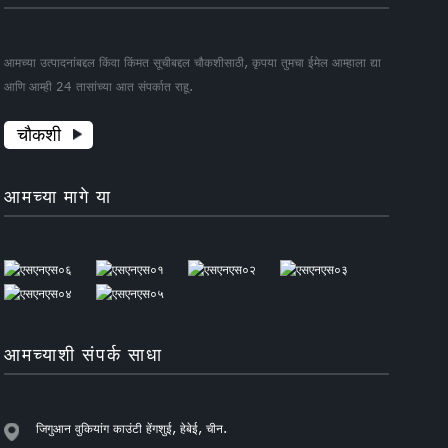
आमच्या उत्पादनांबद्दल किंवा किंमत सूचीबद्दल चौकशीसाठी, कृपया तुमचा ईमेल आम्हाला द्या
आणि आम्ही 24 तासांच्या आत संपर्कात राहू.
चौकशी
आमच्या मागे या
आमच्याशी संपर्क साधा
जिगुआन वुकियांग काउंटी हेंगशुई, हेबेई, चीन.