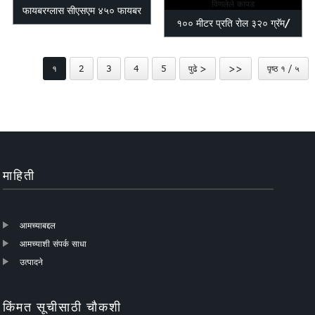
फायबरग्लास सीएसएम ४५० फायबर
१०० मीटर प्रति रोल ३२० ग्रॅम/
ग्लास चिरलेला स्ट्रँड मॅट
चौकोनी मीटर फायबरग्लास विणलेले
१
2
3
4
5
पुढे >
>>
पृष्ठ १ / ५
कापड...
माहिती
आमच्याबद्दल
आमच्याशी संपर्क साधा
उत्पादने
किंमत सूचीसाठी चौकशी