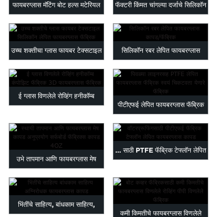
फायबरग्लास मॅटिंग बोट हल्स मटेरियल
फॅक्टरी किंमत चांगल्या दर्जाचे सिलिकॉन
पुरवते...
रबर कोट...
उच्च शक्तीचा ग्लास फायबर टेक्सटाइल
सिलिकॉन रबर लेपित फायबरग्लास
सिलिकॉन कोट...
कापड/फॅब्रिक
ई ग्लास विणलेले रोव्हिंग हनीकॉम्ब
पीटीएफई लेपित फायबरग्लास फॅब्रिक
कंपोझिट फॅब्रिक...
सेल्फ अ‍ॅडेसिव्ह फॅब...
... साठी PTFE फॅब्रिक टेफ्लॉन लेपित
उभे तापमान आणि फायबरग्लास मेष
फायबरग्लास कापड
कापड ...
भिंतींचे साहित्य, बांधकाम साहित्य,
कमी किमतीचे फायबरग्लास विणलेले