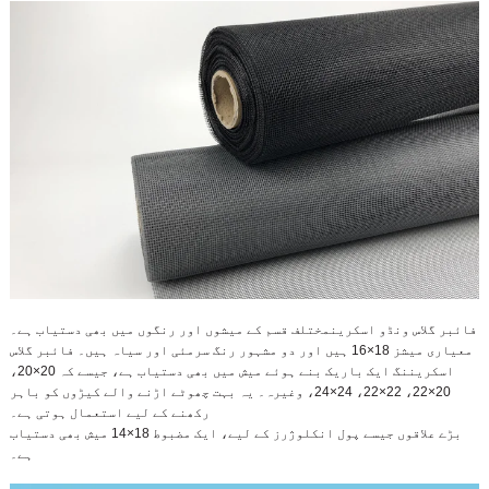
فائبر گلاس ونڈو اسکرین
مختلف قسم کے میشوں اور رنگوں میں بھی دستیاب ہے۔
معیاری میشز 18×16 ہیں اور دو مشہور رنگ سرمئی اور سیاہ ہیں۔ فائبر گلاس
اسکریننگ ایک باریک بنے ہوئے میش میں بھی دستیاب ہے، جیسے کہ 20×20،
20×22، 22×22، 24×24، وغیرہ۔ یہ بہت چھوٹے اڑنے والے کیڑوں کو باہر
رکھنے کے لیے استعمال ہوتی ہے۔
بڑے علاقوں جیسے پول انکلوژرز کے لیے، ایک مضبوط 18×14 میش بھی دستیاب
ہے۔