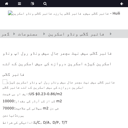
فائبر گلاس ونڈو اسکرین
مصنوعات
گھر
فائبر گلاس میش نیٹ مچھر جال میش ونڈو رول اپ ونڈو
اسکرین کیڑے اسکرین دروازے کی میش اسکرین کے لئے
فائبر گلاس
US $0.23-0.86/m2
ایف او بی قیمت:
10000 m2
کم از کم آرڈر کی مقدار:
70000 m2 فی دن
سپلائی کی صلاحیت:
پورٹ:
تیانجن
L/C، D/A، D/P، T/T
ادائیگی کی شرائط: