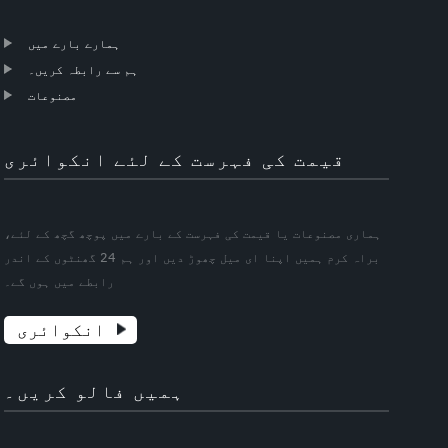
ہمارے بارے میں
ہم سے رابطہ کریں۔
مصنوعات
قیمت کی فہرست کے لئے انکوائری
ہماری مصنوعات یا قیمت کی فہرست کے بارے میں پوچھ گچھ کے لئے،
براہ کرم ہمیں اپنا ای میل چھوڑ دیں اور ہم 24 گھنٹوں کے اندر
رابطے میں ہوں گے۔
انکوائری
ہمیں فالو کریں۔