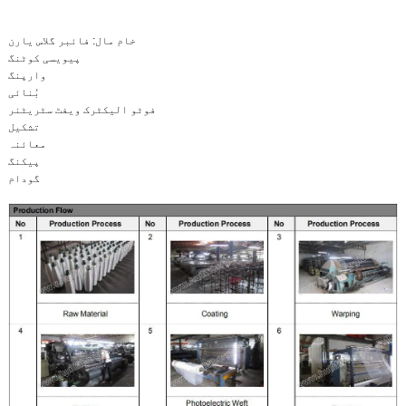
خام مال: فائبر گلاس یارن
پیویسی کوٹنگ
وارپنگ
بُنائی
فوٹو الیکٹرک ویفٹ سٹریٹنر
تشکیل
معائنہ
پیکنگ
گودام