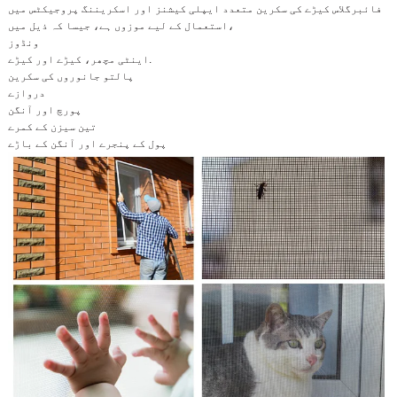
فائبرگلاس کیڑے کی سکرین متعدد ایپلی کیشنز اور اسکریننگ پروجیکٹس میں
استعمال کے لیے موزوں ہے، جیسا کہ ذیل میں،
ونڈوز
اینٹی مچھر، کیڑے اور کیڑے.
پالتو جانوروں کی سکرین
دروازے
پورچ اور آنگن
تین سیزن کے کمرے
پول کے پنجرے اور آنگن کے باڑے