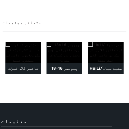
متعلقہ مصنوعات
HuiLi/سفید سیاہ
18×16 پیویسی
فائبر گلاس کیڑے
سرمئی فائبر گلاس
لیپت فائبرگلاس
کی سکرین/مسجد کی
ونڈو اسکرین...
مچھر پروٹ...
فیکٹری قیمت...
معلومات