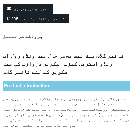
ہمیں ای میل بھیجیں۔
PDF کے طور پر ڈاؤن لوڈ کریں۔
پروڈکٹ کی تفصیل
فائبر گلاس میش نیٹ مچھر جال میش ونڈو رول اپ
ونڈو اسکرین کیڑے اسکرین دروازے کی میش
اسکرین کے لئے فائبر گلاس
فائبر گلاس کیڑے کی سکرین
پیویسی لیپت فائبرگلاس سے بنے ہوئے ہیں، علاج
کی تشکیل کے بعد، میش صاف اور یکساں ہے، ساخت مستحکم ہے، اور
وینٹیلیشن اور شفافیت میں اچھی صلاحیت ہے۔ اس میں موسم کے خلاف مزاحمت،
آگ سے بچنے والی (اگر درخواست کی جائے)، اعلی طاقت، کوئی آلودگی وغیرہ
کی صلاحیت بھی ہے۔ یہ مچھروں اور دیگر کیڑوں سے بچانے کے لیے کھڑکی اور
باغ میں بڑے پیمانے پر استعمال ہوتا ہے۔