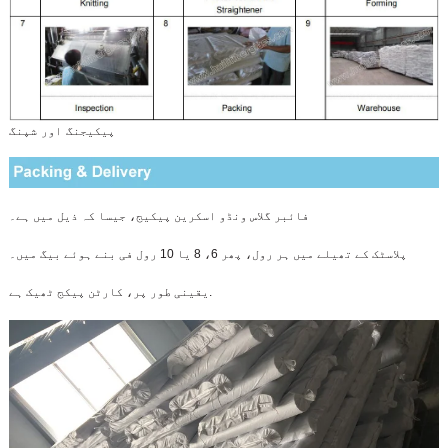
پیکیجنگ اور شپنگ
فائبر گلاس ونڈو اسکرین پیکیج، جیسا کہ ذیل میں ہے۔
پلاسٹک کے تھیلے میں ہر رول، پھر 6، 8 یا 10 رول فی بنے ہوئے بیگ میں۔
یقینی طور پر، کارٹن پیکج ٹھیک ہے.