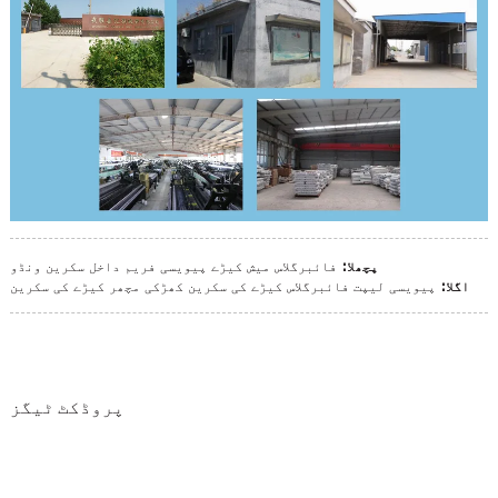
پچھلا:
فائبرگلاس میش کیڑے پیویسی فریم داخل سکرین ونڈو
اگلا:
پیویسی لیپت فائبرگلاس کیڑے کی سکرین کھڑکی مچھر کیڑے کی سکرین
پروڈکٹ ٹیگز