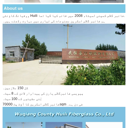
ووقیانگ کاؤنٹی Huili فائبر گلاس کمپنی لمیٹڈ، 2008 میں قائم کیا گیا تھا.
ہم فائبر گلاس اسکرین مصنوعات کی تیاری میں مہارت رکھتے ہیں۔
کل 150 ملازمین۔
پیویسی فائبرگلاس یارن کی پیداوار لائن کے 8 سیٹ۔
بُنی مشینوں کے 100 سیٹ۔
فائبر گلاس اسکرین کا آؤٹ پٹ 70000sqm فی دن ہے۔