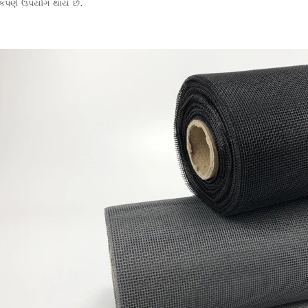
પકપણે ઉપયોગ થાય છે.