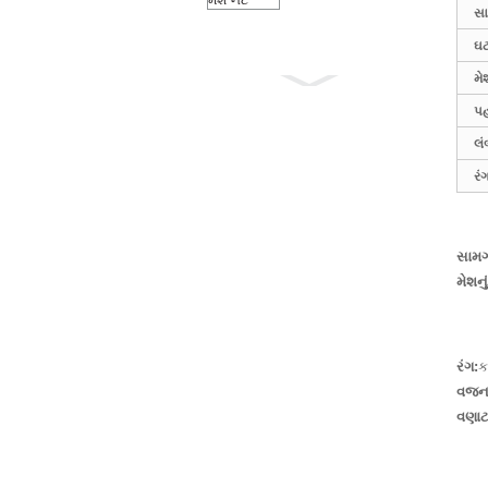
સા
ઘ
મે
પહ
મચ્છર વિરોધી ગ્રે રંગ
18×16
લં
ફાઇબરગ્લાસ વિન્ડો...
રં
સામગ
મેશનુ
રંગ:
ક
ફાઇબરગ્લાસ રોલર્સ
વજન
વિન્ડો સ્ક્રીન DIY
વણાટ
મચ્છરદાની માટે...