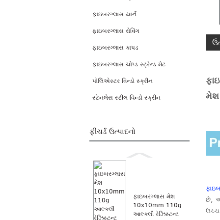
ફાઇબરગ્લાસ યાર્ન
ફાઇબરગ્લાસ રોવિંગ
ઉત
ફાઇબરગ્લાસ કાપડ
ફાઇબરગ્લાસ ચોપ્ડ સ્ટ્રેન્ડ મેટ
ફાઇ
પોલિએસ્ટર વિન્ડો સ્ક્રીન
મેશ 
સ્ટેનલેસ સ્ટીલ વિન્ડો સ્ક્રીન
ફીચર્ડ ઉત્પાદનો
ફાઇબ
ફાઇબરગ્લાસ મેશ
છે, અ
10x10mm 110g
ઉચ્ચ
આલ્કલી રેઝિસ્ટન્ટ