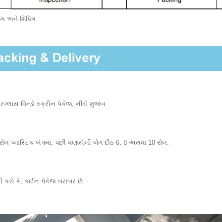
િંગ અને શિપિંગ
ગ્લાસ વિન્ડો સ્ક્રીન પેકેજ, નીચે મુજબ
 રોલ પ્લાસ્ટિક બેગમાં, પછી વણાયેલી બેગ દીઠ 6, 8 અથવા 10 રોલ.
 કરો કે, કાર્ટન પેકેજ બરાબર છે.