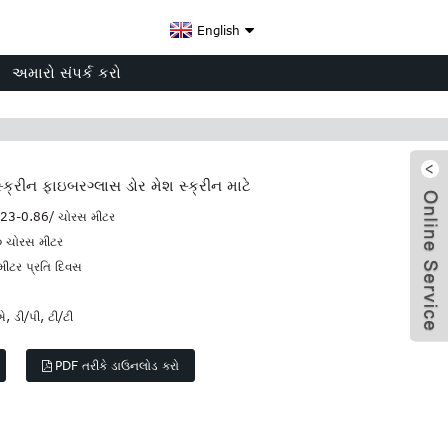
English
અમારો સંપર્ક કરો
્ક્રીન ફાઇબરગ્લાસ ડોર મેશ સ્ક્રીન માટે
23-0.86/ ચોરસ મીટર
૦ ચોરસ મીટર
ીટર પ્રતિ દિવસ
 ડી/પી, ટી/ટી
PDF તરીકે ડાઉનલોડ કરો
x