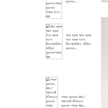
વ્યા
ફાઇબર...
૧૨૦ ગ્રામ ૧૪૫ ગ્રામ
૧૬૦ ગ્રામ ૫×૫
રિઇન્ફોર્સમેન્ટ કોંક્રિટ
ફાઇબર...
ગ્લાસ ફાઇબર મેશ /
આલ્કલી રેઝિસ્ટન્ટ
ફાઇબર ગ્લાસ મેશ...