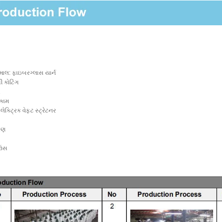
માલ: ફાઇબરગ્લાસ યાર્ન
ી કોટિંગ
ગ
ણકામ
ેક્ટ્રિક વેફ્ટ સ્ટ્રેટનર
્ષણ
ાઉસ