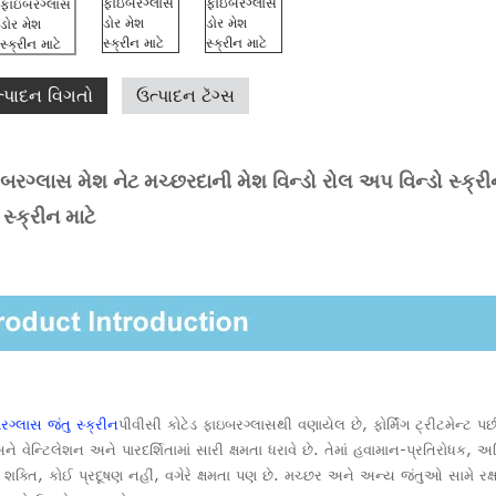
્પાદન વિગતો
ઉત્પાદન ટૅગ્સ
બરગ્લાસ મેશ નેટ મચ્છરદાની મેશ વિન્ડો રોલ અપ વિન્ડો સ્ક્રી
સ્ક્રીન માટે
રગ્લાસ જંતુ સ્ક્રીન
પીવીસી કોટેડ ફાઇબરગ્લાસથી વણાયેલ છે, ફોર્મિંગ ટ્રીટમેન્ટ 
ને વેન્ટિલેશન અને પારદર્શિતામાં સારી ક્ષમતા ધરાવે છે. તેમાં હવામાન-પ્રતિરોધક, 
 શક્તિ, કોઈ પ્રદૂષણ નહીં, વગેરે ક્ષમતા પણ છે. મચ્છર અને અન્ય જંતુઓ સામે રક