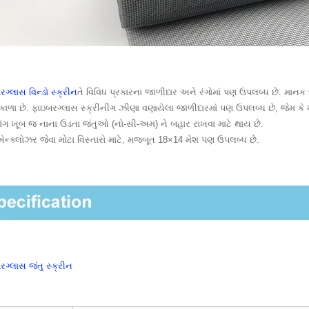
ગ્લાસ વિન્ડો સ્ક્રીન
તે વિવિધ પ્રકારના જાળીદાર અને રંગોમાં પણ ઉપલબ્ધ છે. માનક 
કાળા છે. ફાઇબરગ્લાસ સ્ક્રીનીંગ ઝીણા વણાયેલા જાળીદારમાં પણ ઉપલબ્ધ છે, જેમ ક
ગ ખૂબ જ નાના ઉડતા જંતુઓ (નો-સી-અમ) ને બહાર રાખવા માટે થાય છે.
એન્ક્લોઝર જેવા મોટા વિસ્તારો માટે, મજબૂત 18×14 મેશ પણ ઉપલબ્ધ છે.
રગ્લાસ જંતુ સ્ક્રીન