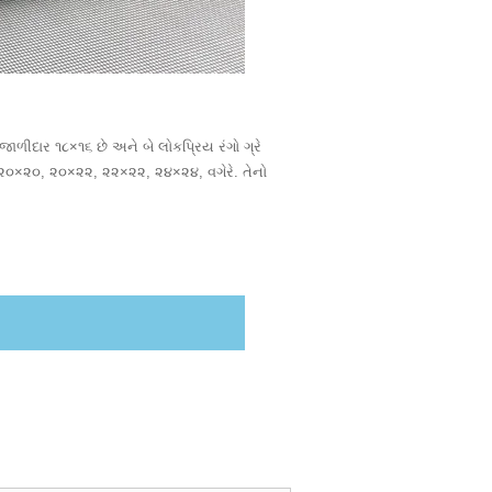
જાળીદાર ૧૮×૧૬ છે અને બે લોકપ્રિય રંગો ગ્રે
ે ૨૦×૨૦, ૨૦×૨૨, ૨૨×૨૨, ૨૪×૨૪, વગેરે. તેનો