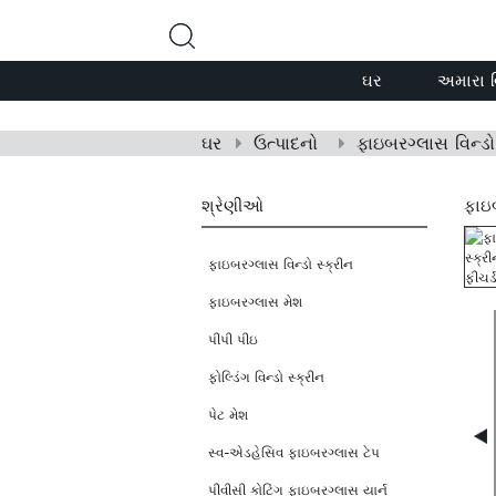
ઘર
અમારા વ
ઘર
ઉત્પાદનો
ફાઇબરગ્લાસ વિન્ડો
શ્રેણીઓ
ફાઇબ
ફાઇબરગ્લાસ વિન્ડો સ્ક્રીન
ફાઇબરગ્લાસ મેશ
પીપી પીઇ
ફોલ્ડિંગ વિન્ડો સ્ક્રીન
પેટ મેશ
સ્વ-એડહેસિવ ફાઇબરગ્લાસ ટેપ
પીવીસી કોટિંગ ફાઇબરગ્લાસ યાર્ન