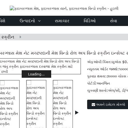
િશે
ઉત્પાદનો
સમાચાર
વિડિઓ
સેવા
 સ્ક્રીન
રગ્લાસ મેશ નેટ મચ્છરદાની મેશ વિન્ડો રોલ અપ વિન્ડો સ્ક્રીન ઇન્સેક્ટ સ
એફઓબી કિંમત:
યુએસ $0.
ન્યૂનતમ ઓર્ડર જથ્થો:
૧૦૦૦
Loading...
પુરવઠા ક્ષમતા:
૭૦૦૦૦ ચોરસ મ
પોર્ટ:
ટિઆનજિન
ચુકવણી શરતો:
એલ/સી, ડી/એ,
અમને ઇમેઇલ મોકલો