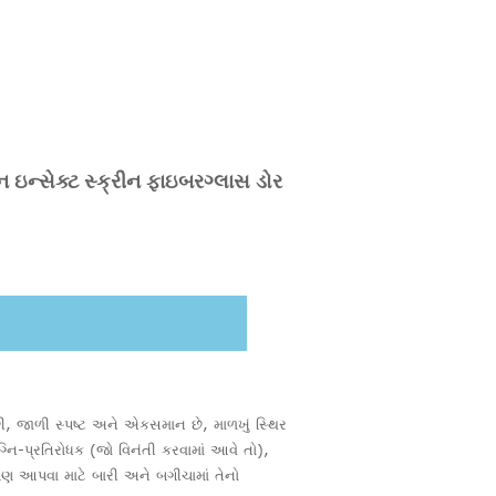
ન ઇન્સેક્ટ સ્ક્રીન ફાઇબરગ્લાસ ડોર
પછી, જાળી સ્પષ્ટ અને એકસમાન છે, માળખું સ્થિર
અગ્નિ-પ્રતિરોધક (જો વિનંતી કરવામાં આવે તો),
્ષણ આપવા માટે બારી અને બગીચામાં તેનો