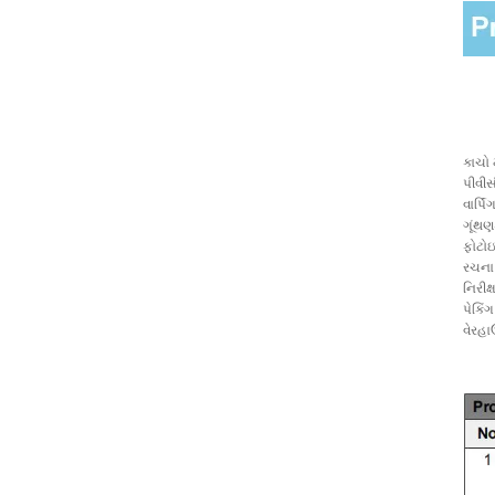
પીવીસી કોટેડ
ફાઇબરગ્લાસ જંતુ
સ્ક્રીન વિન્ડો મચ્છર
કાચો 
...
પીવીસ
વાર્પિં
ગૂંથ
ફોટોઇલ
રચના
નિરીક
પેકિંગ
વેરહ
ફાઇબરગ્લાસ મેશ નેટ
મચ્છરદાની મેશ વિન્ડો
રોલ અપ...