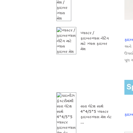
પ્લાસ્ટર /
ફાઇબરગ્લાસ નેટિંગ
ફાઇબર
માટે ગ્લાસ ફાઇબર
અને 
મેશ
ઉપયો
પૂલ 
સારા લેટેક્ષ સાથે
4*4/5*5 પ્લાસ્ટર
ફાઇબ
ફાઇબરગ્લાસ મેશ નેટ
...