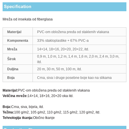
Mreža od insekata od fiberglasa
Materijal
PVC-om obložena pređa od staklenih vlakana
Komponenta
33% stakloplastike + 67% PVC-a
Mreža
14×14, 18×16, 20×20, 20×22, itd.
0,9 m, 1,0 m, 1,2 m, 1,4 m, 1,6 m, 2,0 m, 2,4 m, 3,0 m,
Širok
itd.
Duljina
20 m, 30 m, 50 m, 100 m, itd.
Boja
Crna, siva i druge posebne boje kao na slikama
Materijal:
PVC-om obložena pređa od staklenih vlakana
Veličina mreže:
14×14, 18×16, 20×20 oka itd.
Boja:
Crna, siva, bijela, itd.
Težina:
100 g/m2, 105 g/m2, 110 g/m2, 115 g/m2, 120 g/m2, itd.
Tehnologija tkanja:
Obično tkanje