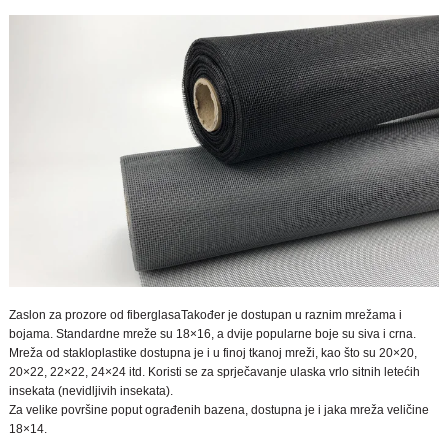
Zaslon za prozore od fiberglasa
Također je dostupan u raznim mrežama i
bojama. Standardne mreže su 18×16, a dvije popularne boje su siva i crna.
Mreža od stakloplastike dostupna je i u finoj tkanoj mreži, kao što su 20×20,
20×22, 22×22, 24×24 itd. Koristi se za sprječavanje ulaska vrlo sitnih letećih
insekata (nevidljivih insekata).
Za velike površine poput ograđenih bazena, dostupna je i jaka mreža veličine
18×14.