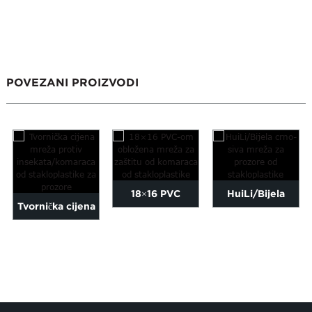
POVEZANI PROIZVODI
18×16 PVC
HuiLi/Bijela
Tvornička cijena
premazana
crno-siva
mreže za
zaštita od
stakloplastika za
insekte/komarnika
stakloplastike...
prozore...
od
stakloplastike...