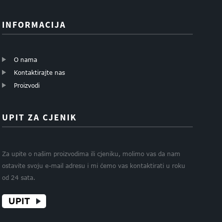
INFORMACIJA
O nama
Kontaktirajte nas
Proizvodi
UPIT ZA CJENIK
Za upite o našim proizvodima ili cjeniku, molimo vas da nam
ostavite svoju e-mail adresu i mi ćemo vas kontaktirati u roku
od 24 sata.
UPIT