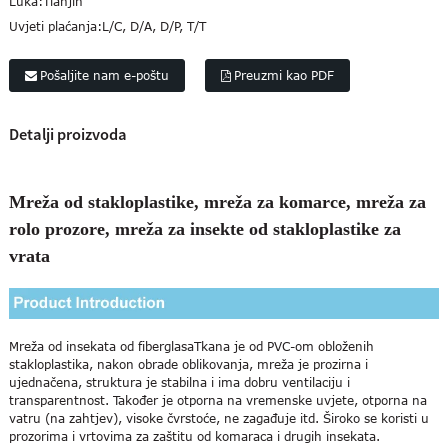
Luka:
Tianjin
Uvjeti plaćanja:
L/C, D/A, D/P, T/T
Pošaljite nam e-poštu
Preuzmi kao PDF
Detalji proizvoda
Mreža od stakloplastike, mreža za komarce, mreža za
rolo prozore, mreža za insekte od stakloplastike za
vrata
Mreža od insekata od fiberglasa
Tkana je od PVC-om obloženih
stakloplastika, nakon obrade oblikovanja, mreža je prozirna i
ujednačena, struktura je stabilna i ima dobru ventilaciju i
transparentnost. Također je otporna na vremenske uvjete, otporna na
vatru (na zahtjev), visoke čvrstoće, ne zagađuje itd. Široko se koristi u
prozorima i vrtovima za zaštitu od komaraca i drugih insekata.