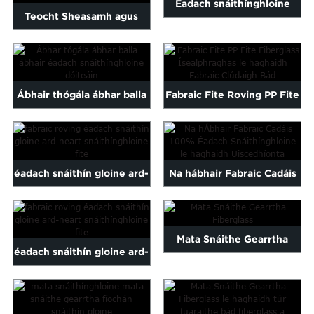
Éadach snáithínghloine
Teocht Sheasamh agus
brataithe le teflon fabraice
Éadach Mogalra
PTFE le haghaidh ...
Fiberglass...
Ábhair thógála ábhar balla
Fabraic Fite Roving PP Fite
snáithín dóiteáin...
Fiberglass Ísealphraghas...
éadach snáithín gloine ard-
Na hábhair Fabraic Cadáis
neart fite snáithínghloine
100% Snáithínghloine
...
Éadaí...
Mata Snáithe Gearrtha
éadach snáithín gloine ard-
Fiberglass
neart fite snáithínghloine
...