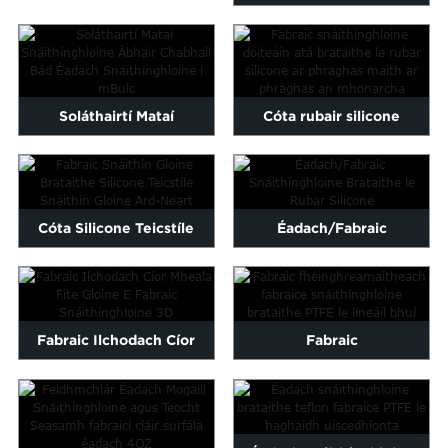
Grád Bia Praghas Iomaíoch
surfála Surfáil,
le ...
snáithínghloine...
Soláthairtí Mataí
Cóta rubair silicone
Snáithínghloine Ábhar
ardchaighdeáin ar
Cabhail Bád...
phraghas monarchan ...
Cóta Silicone Teicstíle
Éadach/Fabraic
Snáithín Gloine Ard-
Snáithínghloine Brataithe
Neart...
le Rubar Silicone
Fabraic Ilchodach Cíor
Fabraic
Mheala Fite Gloine E...
féinghreamaitheach
fiberglass brataithe PTFE ...