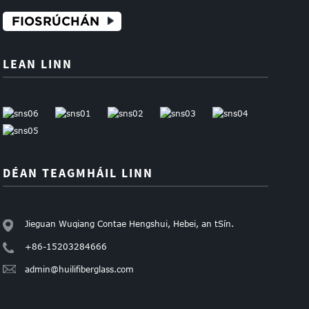
FIOSRÚCHÁN
LEAN LINN
DÉAN TEAGMHÁIL LINN
Jieguan Wuqiang Contae Hengshui, Hebei, an tSín.
+86-15203284666
admin@huilifiberglass.com