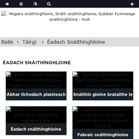
Baile
Táirgí
Éadach Snáithínghloine
ÉADACH SNÁITHÍNGHLOINE
Ábhar ilchodach plaisteach
Snáithín gloine brataithe le
athneartaithe le snáithín
silicone ardteochta...
gloine...
Éadach snáithínghloine
Fabraic snáithínghloine