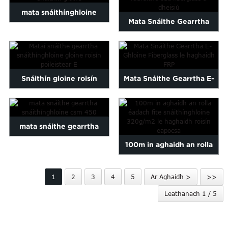
mata snáithínghloine
Mata Snáithe Gearrtha
fíochán snáithín gloine
Fiberglass le haghaidh
stráin mionghearrtha ...
deisiú snáithín...
Snáithín gloine roisín
Mata Snáithe Gearrtha E-
poileistear E strae gearrtha
Ghloine Fiberglass le
...
haghaidh FRP
mata snáithe gearrtha
100m in aghaidh an rolla
snáithínghloine csm 450
éadach fite snáithínghloine
1
2
3
4
5
Ar Aghaidh >
>>
320g/m2 le haghaidh...
Leathanach 1 / 5