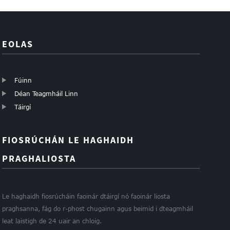
EOLAS
Fúinn
Déan Teagmháil Linn
Táirgí
FIOSRÚCHÁN LE HAGHAIDH
PRAGHALIOSTA
Le haghaidh fiosrúcháin faoinár dtáirgí nó faoinár liosta
praghsanna, fág do r-phost chugainn agus beimid i dteagmháil
leat laistigh de 24 uair an chloig.