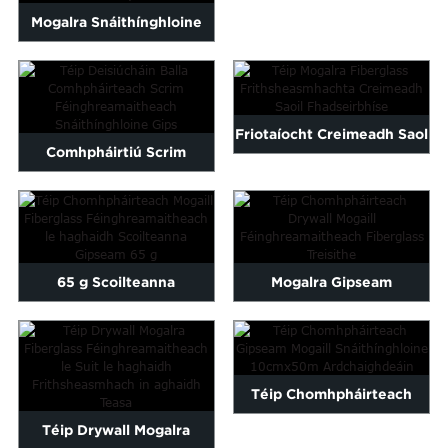
Féinghreamaitheach, Téip
Mogalra Snáithínghloine
Mogalra Drywall...
Féinghreamaitheach atá
Frithsheasmhach in
Friotaíocht Creimeadh Saol
aghaidh Alcaile...
Comhpháirtiú Scrim
Seirbhíse Fada Fiberglass...
Féinghreamaitheach
Fiberglass Drywall...
65 g Scoilteanna
Mogalra Gipseam
Gipseamláir
Féinghreamaitheach
Féinghreamaitheach
Snáithínghloine Treisithe...
Téip Chomhpháirteach
Fiberglass M...
Téip Drywall Mogalra
Gipseam Mogaill Fiberglass