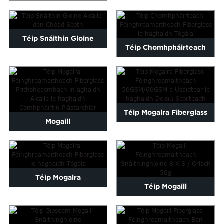
Fiberglass
10cmx50m Ard...
Féinghreamaitheach Le...
Téip Snáithín Gloine
Téip Chomhpháirteach
Alcaile den Chéad Scoth
Féinghreamaitheach
Fiberglass le haghaidh
Tógála...
Téip Mogalra Fiberglass
Mogaill
Féinghreamaitheach
Féinghreamaitheacha
50GSM/60GSM ...
Snáithínghloine
Téip Mogalra
Frithsheasmhach in
Téip Mogaill
Féinghreamaitheach
Alcaileach...
Féinghreamaitheach
Fiberglass le haghaidh