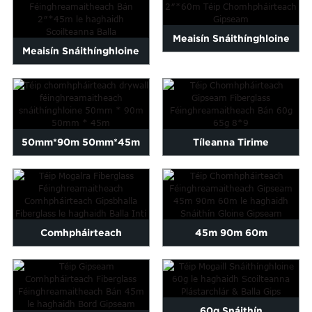
Snáithínghloine 8 X 8 /
Tógála...
Orlach...
Meaisín Snáithínghloine
Meaisín Snáithínghloine
Féinghreamaitheach Bán
Féinghreamaitheach Bán
2″*60m...
2″*45m...
50mm*90m 50mm*45m
Tíleanna Tirime
Triomú
Féinghreamaitheacha
féinghreamaitheach
Snáithínghloine Bán 60g
Fiberglass...
65g 8*9...
Comhpháirteach
45m 90m 60m
Féinghreamaitheach
Féinghreamaitheach Balla
Gipsbhalla Fiberglass
Gipse Snáithín Gloine...
60g Snáithín
Fiberglass...