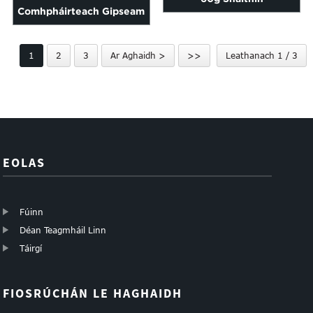
Comhpháirteach Gipseam
Comhpháirteach
Snáithínghloine
Scoilteanna Plástarchlár &
1
2
3
Ar Aghaidh >
>>
Leathanach 1 / 3
Féinghreamaitheach Bán
Balla Gips...
45m...
EOLAS
Fúinn
Déan Teagmháil Linn
Táirgí
FIOSRÚCHÁN LE HAGHAIDH