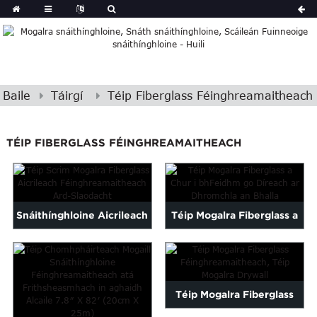
Baile
Táirgí
Téip Fiberglass Féinghreamaitheach
TÉIP FIBERGLASS FÉINGHREAMAITHEACH
Snáithínghloine Aicrileach
Téip Mogalra Fiberglass a
Féinghreamaitheach Ard-
Chuirtear go Díreach ar an
Slaodachta...
Uisce...
Téip Mogalra Fiberglass