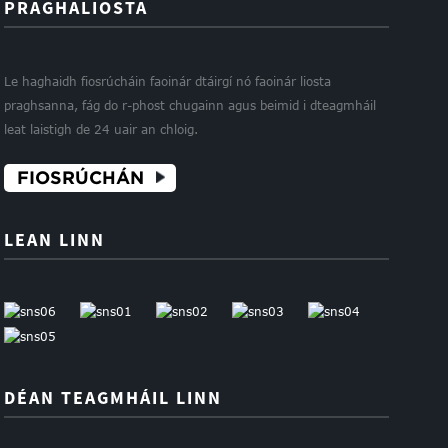
PRAGHALIOSTA
Le haghaidh fiosrúcháin faoinár dtáirgí nó faoinár liosta
praghsanna, fág do r-phost chugainn agus beimid i dteagmháil
leat laistigh de 24 uair an chloig.
FIOSRÚCHÁN
LEAN LINN
DÉAN TEAGMHÁIL LINN