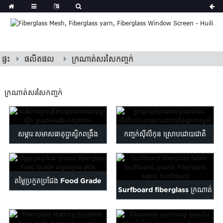
ផ្ទះ
ផលិតផល
ក្រណាត់សរសៃកញ្ចក់
ក្រណាត់សរសៃកញ្ចក់
សម្ភារៈសមាសធាតុប្លាស្ទិកពង្រឹង
កញ្ចក់ស៊ីលីកុន ស្រោបដោយជាតិ
សរសៃកញ្ចក់...
សរសៃ កំដៅខ្ពស់...
តម្លៃប្រកួតប្រជែង Food Grade
Surfboard fiberglass ក្រណាត់
fiberglass cloth w...
Surfboard, Fibergla...