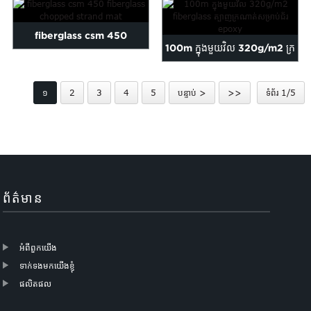
fiberglass csm 450
100m ក្នុងមួយវិល 320g/m2 ក្រ
fiberglass chopped strand
ណាត់ត្បាញ fiberglass សម្រាប់...
mat
១
2
3
4
5
បន្ទាប់ >
>>
ទំព័រ 1/5
ព័ត៌មាន
អំពីពួកយើង
ទាក់ទងមកយើងខ្ញុំ
ផលិតផល