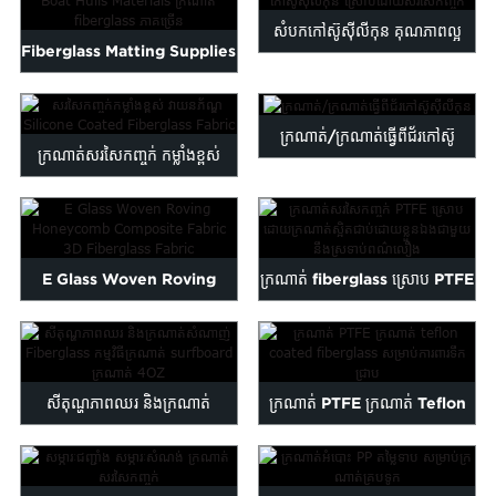
សំបកកៅស៊ូស៊ីលីកុន គុណភាពល្អ
Fiberglass Matting Supplies
តម្លៃសមរម្យ...
សម្ភារៈសម្រាប់ទូក...
ក្រណាត់/ក្រណាត់ធ្វើពីជ័រកៅស៊ូ
ក្រណាត់សរសៃកញ្ចក់ កម្លាំងខ្ពស់
ស៊ីលីកុន
វាយនភ័ណ្ឌ Silicone...
E Glass Woven Roving
ក្រណាត់ fiberglass ស្រោប PTFE
Honeycomb Composite
ដេលស្អិតដោយខ្លួនឯង...
Fabric...
សីតុណ្ហភាពឈរ និងក្រណាត់
ក្រណាត់ PTFE ក្រណាត់ Teflon
សំណាញ់ Fiberglass...
coated fiberglass សម្រាប់ ...