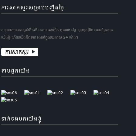
ការសាកសួរសម្រាប់បញ្ជីតម្លៃ
សម្រាប់ការសាកសួរអំពីផលិតផលរបស់យើង ឬតារាងតម្លៃ សូមទុកអ៊ីមែលរបស់អ្នកមក
យើងខ្ញុំ ហើយយើងនឹងទាក់ទងទៅក្នុងរយៈពេល 24 ម៉ោង។
ការសាកសួរ
តាមពួកយើង
ទាក់ទងមកយើងខ្ញុំ