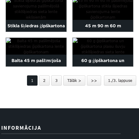
sausā...
žāvējamais...
Stikla šķiedras ģipškartona
45 m 90 m 60 m
savienojuma pašlīmējošā
pašlīmējoša ģipškartona
stiklšķiedras...
stikla šķiedras...
Balta 45 m pašlīmējoša
60 g ģipškartona un
stiklšķiedras šuvju
ģipškartona plaisu šuvju š...
1
2
3
Tālāk >
>>
1./3. lappuse
ģipškartona...
INFORMĀCIJA