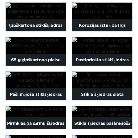
stiklšķiedras siets...
sieta...
Ģipškartona stiklšķiedras
Korozijas izturība Ilgs
pašlīmējošais šuvju šuvju...
kalpošanas laiks Stikla
šķiedras...
65 g ģipškartona plaisu
Pastiprināta stiklšķiedras
pašlīmējoša stiklšķiedras
pašlīmējošā sieta
līme...
ģipškartona...
Pašlīmējoša stiklšķiedras
Stikla šķiedras sieta
sieta ģipškartona lente ar...
ģipškartona šuvju lente 10
cm x 50 m...
Pirmklasīga sārmu šķiedras
Stikla šķiedras pašlīmējošā
stikla lente
savienojuma lente