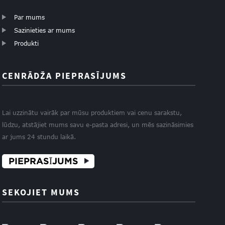
Par mums
Sazinieties ar mums
Produkti
CENRĀDŽA PIEPRASĪJUMS
Lai uzzinātu vairāk par mūsu produktiem vai cenu sarakstu,
lūdzu, atstājiet mums savu e-pasta adresi, un mēs sazināsimies
ar jums 24 stundu laikā.
PIEPRASĪJUMS
SEKOJIET MUMS