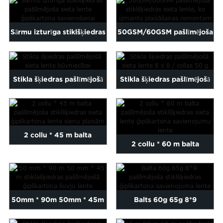
celtniecībai
Sārmu izturīga stiklšķiedras
50GSM/60GSM pašlīmējoša
pašlīmējoša plēve
stiklšķiedras sieta lente...
Stikla šķiedras pašlīmējošā
Stikla šķiedras pašlīmējošā
sieta lente būvniecībai
sieta lente 8 x 8 / collas...
2 collu * 45 m balta
2 collu * 60 m balta
pašlīmējoša stiklšķiedras
pašlīmējoša stiklšķiedras
sieta...
sieta...
50mm * 90m 50mm * 45m
Balts 60g 65g 8*9
Stikla šķiedras pašlīmējošā
pašlīmējošs stiklšķiedras