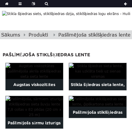
Sākums
Produkti
Pašlīmējoša stiklšķiedras lente
PAŠLĪMĒJOŠA STIKLŠĶIEDRAS LENTE
Augstas viskozitātes
Stikla šķiedras sieta lente,
pašlīmējoša akrila
kas tieši uzklāta uz si...
stiklšķiedras līme
Pašlīmējoša stiklšķiedras
Pašlīmējošs sārmu izturīgs
sieta lente, ģipškartona