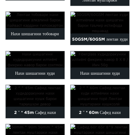
Лентаи муштараки
дараҷаи аввал
худидоракунии нахи шишагӣ
барои сохтмон ...
Нахи шишагини тобовари
50GSM/60GSM лентаи худи
сілтӣ ба худ илтиёмӣ...
илтиёмии нахи шишагӣ ...
Нахи шишагини худи
Нахи шишагини худи
илтиёмии торӣ барои сохтмон
илтиёмии лентаи фикрию 8 X
...
8 / дюйм ...
2 ″ * 45m Сафед нахи
2 ″ * 60m Сафед нахи
шишагини худ илтиёмї Mes...
шишагини худ илтиёмї Mes...