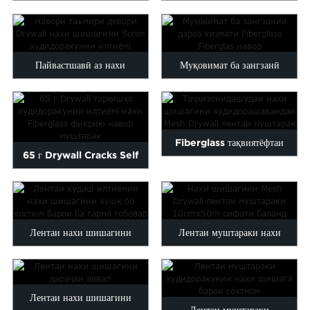
тобовар ба сілтӣ ...
илтиёмӣ, Mesh Drywall ...
Пайвастшавӣ аз нахи
Муқовимат ба зангзанӣ
шишагини гипсокартони худи
Муҳлати хидматрасонии
илтиёмӣ...
Fibergla ...
Fiberglass тақвиятёфтаи
65 г Drywall Cracks Self
худаш илтиёмӣ Mesh Drywal
Adhesive Fiberglass M...
...
Лентаи нахи шишагини
Лентаи муштараки нахи
худидорашавандаи хушку...
шишагини хушки
10cmx50m...
Лентаи нахи шишагини