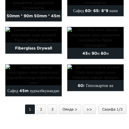
Сафед 60г 65г 8*9 нахи
50mm * 90m 50mm * 45m
шишагини худидорашавандаи
Нахи шишагини худаш
хушк...
илтиёмӣ...
Fiberglass Drywall
45м 90м 60м
муштараки худ илтиёмї нахи
худчалбкунандаи гипсокартон
шиша ...
шишаи нахи...
60г Гипсокартон ва
Сафед 45m худчалбкунандаи
гипсокартон Креки муштараки
нахи шишагини муштараки
фиб...
1
2
3
Оянда >
>>
Саҳифа 1/3
Drywal ...