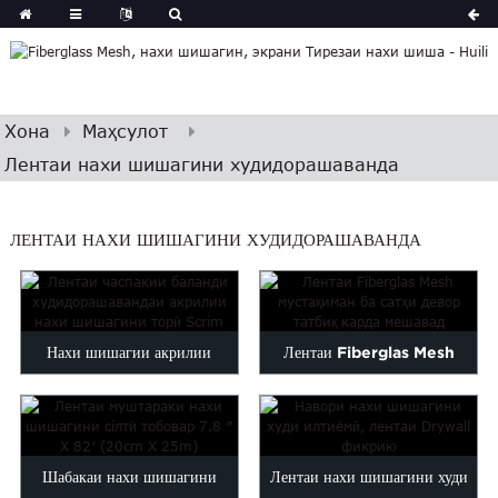
Хона
Маҳсулот
Лентаи нахи шишагини худидорашаванда
ЛЕНТАИ НАХИ ШИШАГИНИ ХУДИДОРАШАВАНДА
Нахи шишагии акрилии
Лентаи Fiberglas Mesh
часпакии баланд
мустақиман ба Wa...
Шабакаи нахи шишагини
Лентаи нахи шишагини худи