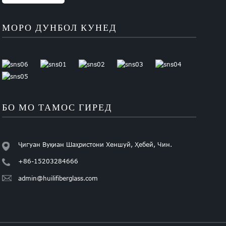
МОРО ДУНБОЛ КУНЕД
БО МО ТАМОС ГИРЕД
Ҷигуан Вуқиан Шаҳристони Хеншуй, Ҳебей, Чин.
+86-15203284666
admin@huilifiberglass.com