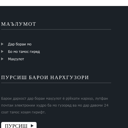
МАЪЛУМОТ
Дар бораи мо
Бо мо тамос гиред
Маҳсулот
ПУРСИШ БАРОИ НАРХГУЗОРИ
Барои дархост дар бораи маҳсулот ё рӯйхати нархҳо, лутфан
почтаи электронии худро ба мо гузоред ва мо дар давоми 24
соат тамос хоҳем гирифт.
ПУРСИШ