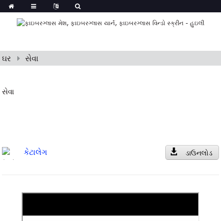
ઘર
સેવા
સેવા
કેટાલેગ
ડાઉનલોડ