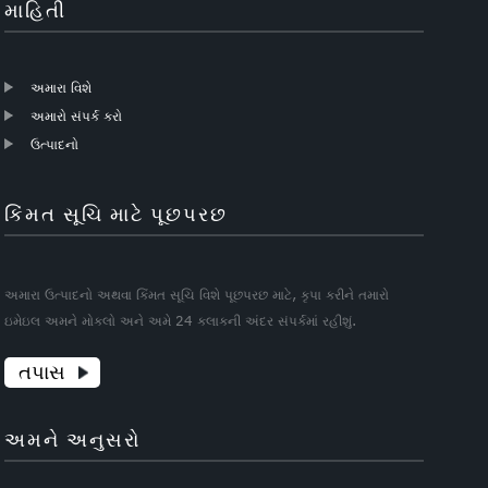
માહિતી
અમારા વિશે
અમારો સંપર્ક કરો
ઉત્પાદનો
કિંમત સૂચિ માટે પૂછપરછ
અમારા ઉત્પાદનો અથવા કિંમત સૂચિ વિશે પૂછપરછ માટે, કૃપા કરીને તમારો
ઇમેઇલ અમને મોકલો અને અમે 24 કલાકની અંદર સંપર્કમાં રહીશું.
તપાસ
અમને અનુસરો