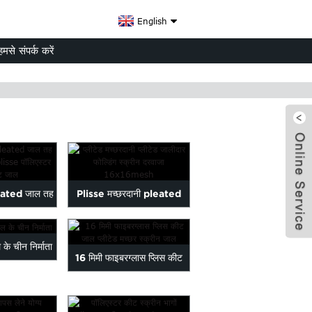
English
हमसे संपर्क करें
eated जाल तह
Plisse मच्छरदानी pleated
क्रीन...
जाल तह स्क्रीन...
 के चीन निर्माता
16 मिमी फाइबरग्लास प्लिस कीट
x
जाल प्लीटेड मच्छरदानी...