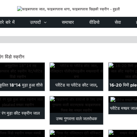
ारे बारे में
उत्पादों
समाचार
वीडियो
सेवा
िंग विंडो स्क्रीन
कूलित 18*14 मुड़ा हुआ शीसे
प्लीटेड या प्लीटेड कीट जाल,
16-20 मिमी pl
रेशा कीट स्क्रीन...
पॉलिएस्टर से बना...
नेट कीट स्
प्लीटेड मच्छर जाल
रे रंग मुड़ा कीट स्क्रीन जाल
उच्च गुणवत्ता वाले जलरोधक
pleated मो ...
फाइबरग्लास प्लिस मेष ...