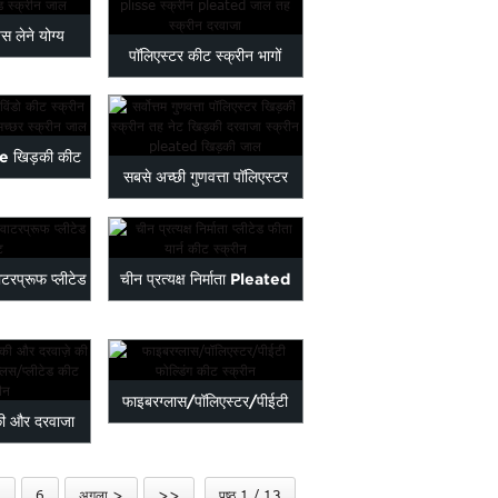
स लेने योग्य
पॉलिएस्टर कीट स्क्रीन भागों
टेड स्क्रू...
plisse स्क्रीन ple...
se खिड़की कीट
सबसे अच्छी गुणवत्ता पॉलिएस्टर
ted एफ ...
खिड़की स्क्रीन तह ...
टरप्रूफ प्लीटेड
चीन प्रत्यक्ष निर्माता Pleated
ट
फीता यार्न Ins...
फाइबरग्लास/पॉलिएस्टर/पीईटी
की और दरवाजा
फोल्डिंग कीट स्क्रीन
प्लिस/...
5
6
अगला >
>>
पृष्ठ 1 / 13