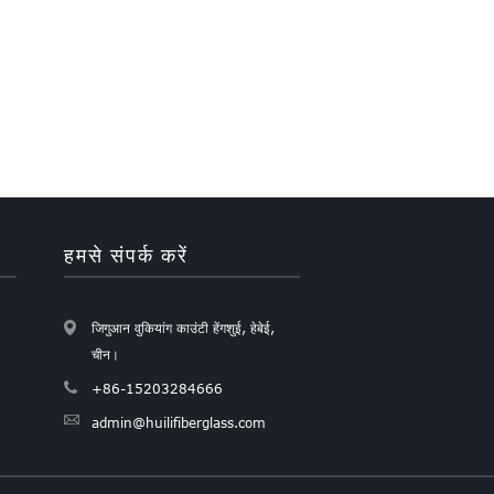
हमसे संपर्क करें
जिगुआन वुकियांग काउंटी हेंगशुई, हेबेई,
चीन।
+86-15203284666
admin@huilifiberglass.com