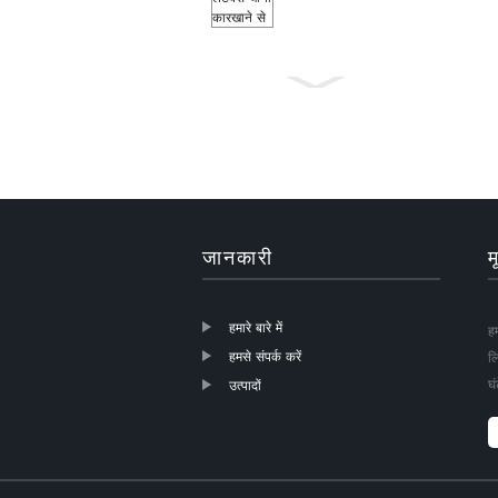
मच्छर रोधी ग्रे रंग
18×16 फाइबरग्लास
खिड़की...
जानकारी
म
हमारे बारे में
हम
हमसे संपर्क करें
ल
शीसे रेशा रोलर्स
घं
उत्पादों
खिड़की स्क्रीन DIY
मच्छर नेट के लिए ...