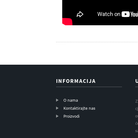
INFORMACIJA
O nama
Z
Kontaktirajte nas
c
o
Proizvodi
ć
s