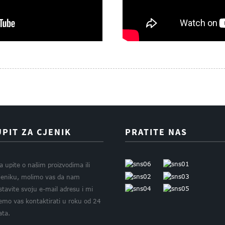
UPIT ZA CJENIK
PRATITE NAS
a upite o našim proizvodima ili
jeniku, molimo vas da nam
stavite svoju e-mail adresu i mi
emo vas kontaktirati u roku od 24
ata.