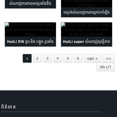
សំណាញ់ការពារកុមារប្រឆាំងនឹង
អេក្រង់សំណាញ់ការពារគ្រាប់កាំភ្លើង
ចោរកម្ម
HuiLi / បង្អួចសុវត្ថិភាព s...
HuiLi 316 ទ្វារ និង បង្អួច ប្រឆាំង
HuiLi super សំណាញ់សុវត្ថិភាព
ចោរ...
អេក្រង់បង្អួច...
១
2
3
4
5
6
បន្ទាប់ >
>>
ទំព័រ 1/7
ព័ត៌មាន