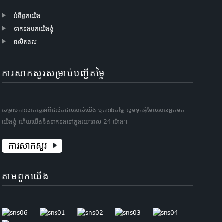
អំពីពួកយើង
ទាក់ទងមកយើងខ្ញុំ
ផលិតផល
ការសាកសួរសម្រាប់បញ្ជីតម្លៃ
សម្រាប់ការសាកសួរអំពីផលិតផលរបស់យើង ឬតារាងតម្លៃ សូមទុកអ៊ីមែលរបស់អ្នកមក
យើងខ្ញុំ ហើយយើងនឹងទាក់ទងទៅក្នុងរយៈពេល 24 ម៉ោង។
ការសាកសួរ
តាមពួកយើង