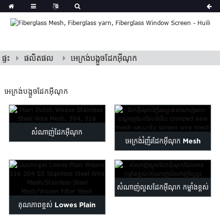
ផ្ទះ
ផលិតផល
អេក្រង់បង្អួចដែកអ៊ីណុក
អេក្រង់បង្អួចដែកអ៊ីណុក
សំណាញ់ដែកអ៊ីណុក
អេក្រង់រំញ័រដែកអ៊ីណុក Mesh
ត្បាញហូឡង់ធម្មតា 30...
Wave Netw...
សំណាញ់លួសដែកអ៊ីណុក កម្លាំងខ្ពស់
គុណភាពខ្ពស់ Lowes Plain
ខ្សែរ...