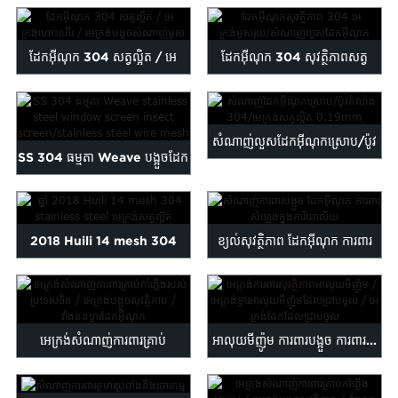
Steel Powder Coated
Inse...
ដែកអ៊ីណុក 304 សត្វល្អិត / អេ
ដែកអ៊ីណុក 304 សុវត្ថិភាពសត្វ
ក្រង់ហោះ / មូស ...
ល្អិតរុយ...
សំណាញ់លួសដែកអ៊ីណុកស្រោប/ប៉ូវ
SS 304 ធម្មតា Weave បង្អួចដែក
កំលាំង...
អ៊ីណុក insec ...
2018 Huili 14 mesh 304
ខ្យល់សុវត្ថិភាព ដែកអ៊ីណុក ការពារ
stainless steel window i...
សំឡេង ការិយាល័យ...
អេក្រង់សំណាញ់ការពារគ្រាប់
អាលុយមីញ៉ូម ការពារបង្អួច ការពារ...
កាំភ្លើងចិន/បង្អួចសុវត្ថិភាព s...