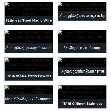
Weave 316 304 SS Stain...
សំណាញ់ដែកអ៊ីណុក 304,316 ខ្សែ
Stainless Steel Magic Wire
ប្រវែង 30ម...
Mesh និង King Kong N...
សំណាញ់ដែកអ៊ីណុកសម្រាប់ឧបករណ៍
ដែកអ៊ីណុក 11×11 សំណាញ់
ពេទ្យ...
316/304 insec...
អេក្រង់សត្វល្អិតដែកអ៊ីណុក 18*16
18*16 ss304 Mesh Powder
304 grade S...
Coated Stainless Steel ...
សំណាញ់ដែកអ៊ីណុក / សំណាញ់បង្អួច
18*16 0.19mm Stainless
/ ដែកអ៊ីណុក ...