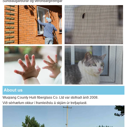
Sundlaugarbúrar og veröndargirðingar
Wuqiang County Huili fiberglass Co. Ltd var stofnað árið 2008.
Við sérhæfum okkur í framleiðslu á skjám úr trefjaplasti.