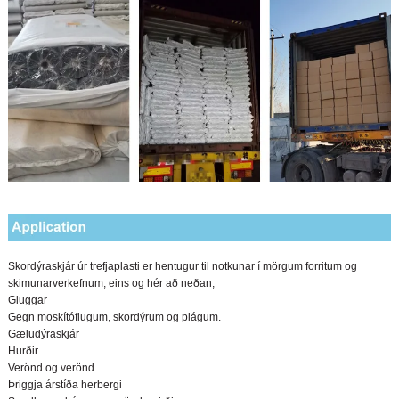
Skordýraskjár úr trefjaplasti er hentugur til notkunar í mörgum forritum og
skimunarverkefnum, eins og hér að neðan,
fnisnet
Gluggar
i /
Gegn moskítóflugum, skordýrum og plágum.
Gæludýraskjár
..
Hurðir
Verönd og verönd
Þriggja árstíða herbergi