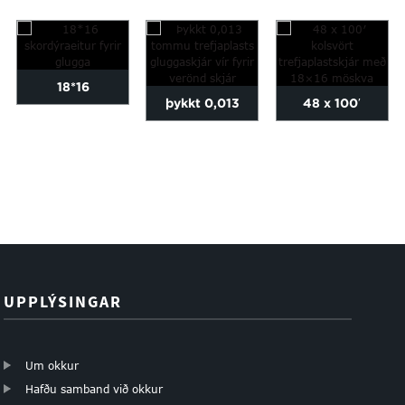
18*16
þykkt 0,013
48 x 100′
mýflugnanet
tommu
kolsvört
gegn skordýrum
trefjaplasts
trefjaplastskjár
fyrir glugga...
gluggaskjár með
með...
...
UPPLÝSINGAR
Um okkur
Hafðu samband við okkur