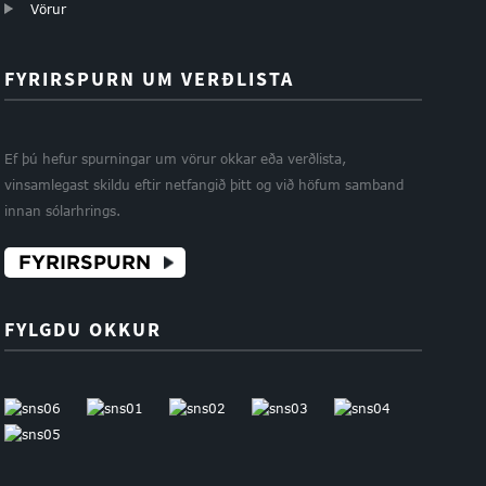
Vörur
FYRIRSPURN UM VERÐLISTA
Ef þú hefur spurningar um vörur okkar eða verðlista,
vinsamlegast skildu eftir netfangið þitt og við höfum samband
innan sólarhrings.
FYRIRSPURN
FYLGDU OKKUR