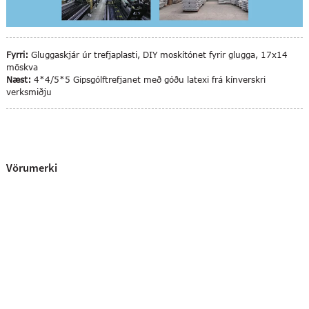
Fyrri:
Gluggaskjár úr trefjaplasti, DIY moskítónet fyrir glugga, 17x14
möskva
Næst:
4*4/5*5 Gipsgólftrefjanet með góðu latexi frá kínverskri
verksmiðju
Vörumerki