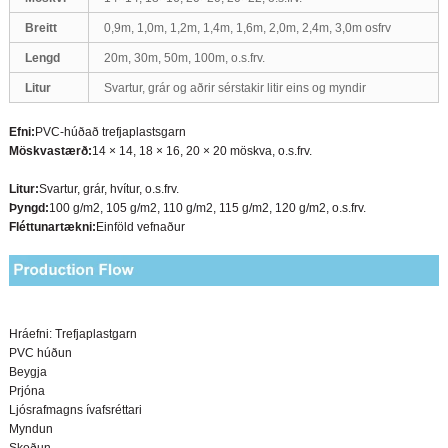
Breitt
0,9m, 1,0m, 1,2m, 1,4m, 1,6m, 2,0m, 2,4m, 3,0m osfrv
Lengd
20m, 30m, 50m, 100m, o.s.frv.
Litur
Svartur, grár og aðrir sérstakir litir eins og myndir
Efni:
PVC-húðað trefjaplastsgarn
Möskvastærð:
14 × 14, 18 × 16, 20 × 20 möskva, o.s.frv.
Litur:
Svartur, grár, hvítur, o.s.frv.
Þyngd:
100 g/m2, 105 g/m2, 110 g/m2, 115 g/m2, 120 g/m2, o.s.frv.
Fléttunartækni:
Einföld vefnaður
Hráefni: Trefjaplastgarn
PVC húðun
Beygja
Prjóna
Ljósrafmagns ívafsréttari
Myndun
Skoðun