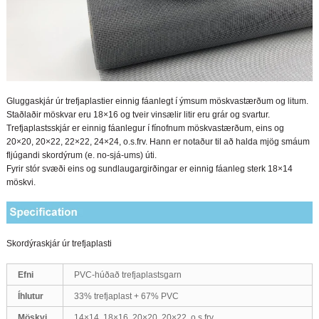
Gluggaskjár úr trefjaplasti
er einnig fáanlegt í ýmsum möskvastærðum og litum.
Staðlaðir möskvar eru 18×16 og tveir vinsælir litir eru grár og svartur.
Trefjaplastsskjár er einnig fáanlegur í fínofnum möskvastærðum, eins og
20×20, 20×22, 22×22, 24×24, o.s.frv. Hann er notaður til að halda mjög smáum
fljúgandi skordýrum (e. no-sjá-ums) úti.
Fyrir stór svæði eins og sundlaugargirðingar er einnig fáanleg sterk 18×14
möskvi.
Skordýraskjár úr trefjaplasti
Efni
PVC-húðað trefjaplastsgarn
Íhlutur
33% trefjaplast + 67% PVC
Möskvi
14×14, 18×16, 20×20, 20×22, o.s.frv.