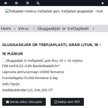
Heim
Vörur
Gluggaskjár úr trefjaplasti
GLUGGASKJÁR ÚR TREFJAPLASTI, GRÁR LITUR, 18 ×
16 MJÚKUR
FOB verð:
0,23–0,86 Bandaríkjadalir/m²
Lágmarks pöntunarmagn:
10000 fermetrar
Framboðsgeta:
70.000 fermetrar á dag
Höfn:
Tianjin
Greiðsluskilmálar:
L/C, D/A, D/P, T/T
Senda okkur tölvupóst
Sækja sem PDF