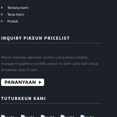
Tentang Kami
Taros Kami
Produk
INQUIRY PIKEUN PRICELIST
Pikeun inquiries ngeunaan produk urang atawa pricelist,
mangga ninggalkeun surélék anjeun ka kami sarta kami bakal
di kabaran dina 24 jam.
PANANYAAN
TUTURKEUN KAMI