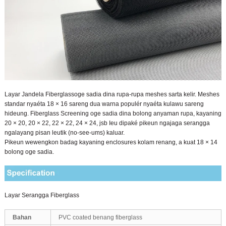
Layar Jandela Fiberglass
oge sadia dina rupa-rupa meshes sarta kelir. Meshes
standar nyaéta 18 × 16 sareng dua warna populér nyaéta kulawu sareng
hideung. Fiberglass Screening oge sadia dina bolong anyaman rupa, kayaning
20 × 20, 20 × 22, 22 × 22, 24 × 24, jsb Ieu dipaké pikeun ngajaga serangga
ngalayang pisan leutik (no-see-ums) kaluar.
Pikeun wewengkon badag kayaning enclosures kolam renang, a kuat 18 × 14
bolong oge sadia.
Layar Serangga Fiberglass
Bahan
PVC coated benang fiberglass