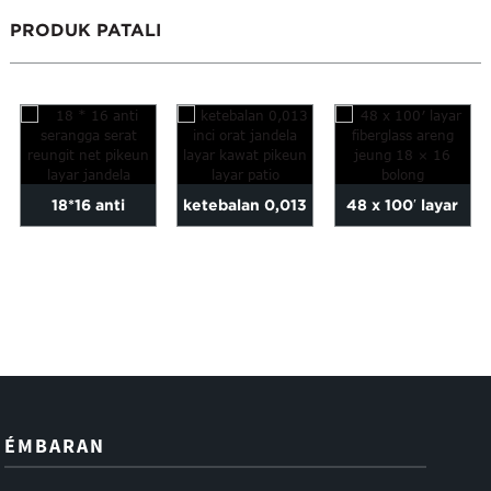
PRODUK PATALI
18*16 anti
ketebalan 0,013
48 x 100′ layar
serangga serat
inci orat layar
fiberglass areng
reungit pikeun
jandela w ...
jeung ...
jandela ...
ÉMBARAN