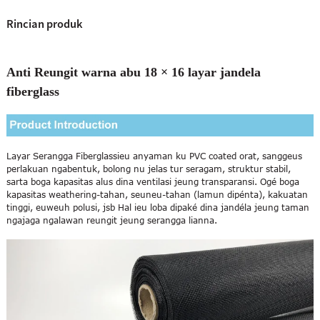
Rincian produk
Anti Reungit warna abu 18 × 16 layar jandela
fiberglass
Layar Serangga Fiberglass
ieu anyaman ku PVC coated orat, sanggeus
perlakuan ngabentuk, bolong nu jelas tur seragam, struktur stabil,
sarta boga kapasitas alus dina ventilasi jeung transparansi. Ogé boga
kapasitas weathering-tahan, seuneu-tahan (lamun dipénta), kakuatan
tinggi, euweuh polusi, jsb Hal ieu loba dipaké dina jandéla jeung taman
ngajaga ngalawan reungit jeung serangga lianna.