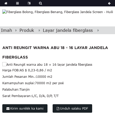
Imah
Produk
Layar jandela fiberglass
ANTI REUNGIT WARNA ABU 18 × 16 LAYAR JANDELA
FIBERGLASS
Harga FOB:
AS $ 0,23-0,86 / m2
Jumlah Pesanan Min.:
10000 m2
Kamampuhan suplai:
70000 m2 per poé
Palabuhan:
Tianjin
Sarat Pembayaran:
L/C, D/A, D/P, T/T
Kirim surélék ka kami
Unduh salaku PDF