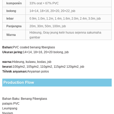
komponén
33% orat + 67% PVC
bolong
14×14, 18×16, 20×20, 20×22, jsb
lebar
0.9m, 1.0m, 1.2m, 1.4m, 1.6m, 2.0m, 2.4m, 3.0m, jsb
Panjangna
20m, 30m, 50m, 100m, jsb
Hideung, Gray jeung kelir husus sejenna sakumaha
Warna
gambar
Bahan:
PVC coated benang fiberglass
Ukuran jaring:
14×14, 18×16, 20×20 bolong, jsb
warna:
Hideung, kulawu, bodas, jsb
beurat:
100g/m2, 105g/m2, 110g/m2, 115g/m2 120g/m2, jsb
Téhnik anyaman:
Anyaman polos
Bahan Baku: Benang Fiberglass
palapis PVC
Leumpang
Nyulam