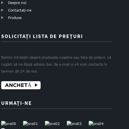
Despre noi
Contactaţi-ne
Produse
SOLICITAȚI LISTA DE PREȚURI
Pentru întrebări despre produsele noastre sau lista de prețuri, vă
rugăm să ne lăsați adresa dvs. de e-mail și vă vom contacta în
termen de 24 de ore.
ANCHETĂ
URMAȚI-NE