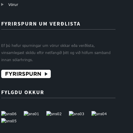
Vörur
FYRIRSPURN UM VERÐLISTA
Ef þú hefur spurningar um vörur okkar eða verðlista,
vinsamlegast skildu eftir netfangið þitt og við höfum samband
innan sólarhrings.
FYRIRSPURN
FYLGDU OKKUR