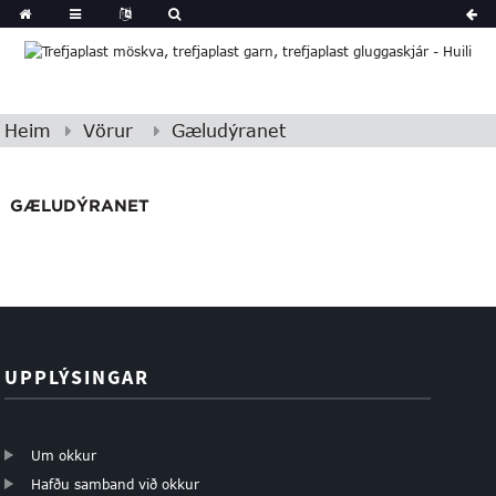
Heim
Vörur
Gæludýranet
GÆLUDÝRANET
UPPLÝSINGAR
Um okkur
Hafðu samband við okkur