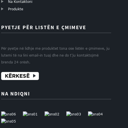
Na Kontaktoni
Produkte
PYETJE PËR LISTËN E ÇMIMEVE
Për pyetje në lidhje me produktet tona ose listën e çmimeve, ju
lutemi të na lini email-in tuaj dhe ne do t'ju kontaktojmë
brenda 24 orësh.
KËRKESË
NA NDIQNI