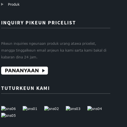
Produk
INQUIRY PIKEUN PRICELIST
Pikeun inquiries ngeunaan produk urang atawa pricelist,
mangga tinggalkeun email anjeun ka kami sarta kami bakal di
kabaran dina 24 jam.
PANANYAAN
TUTURKEUN KAMI