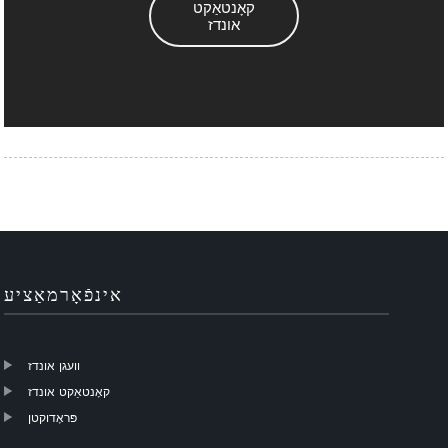
קאָנטאַקט
אונדז
אינפֿאָרמאַציע
וועגן אונדז
קאָנטאַקט אונדז
פּראָדוקטן