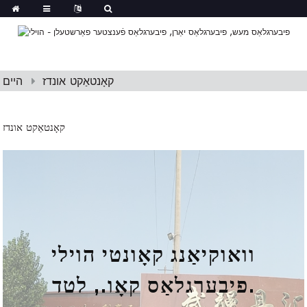
קאָנטאַקט אונדז
היים
קאָנטאַקט אונדז
וואוקיאַנג קאָונטי הוילי
פיבערגלאַס קאָו., לטד.