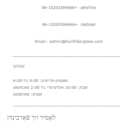
טעלעפאָן: +86-15203284666
וואַטסאַפּ: +86-15203284666
Email：admin@huilifiberglass.com
שעהען
מאָנטיק-פֿרײַטיק: 9:00 ביז 6:00
שבת: 10:00 אינדערפרי ביז 2:00 נאכמיטאג
זונטיק: פארמאכט
לאָמיר זיך פֿאַרבינדן