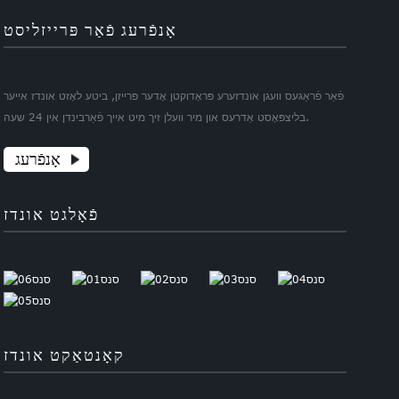
אָנפֿרעג פֿאַר פּרייזליסט
פֿאַר פֿראַגעס וועגן אונדזערע פּראָדוקטן אָדער פּרייזן, ביטע לאָזט אונדז אייער
בליצפּאָסט אַדרעס און מיר וועלן זיך מיט אייך פֿאַרבינדן אין 24 שעה.
אָנפֿרעג
פֿאָלגט אונדז
קאָנטאַקט אונדז