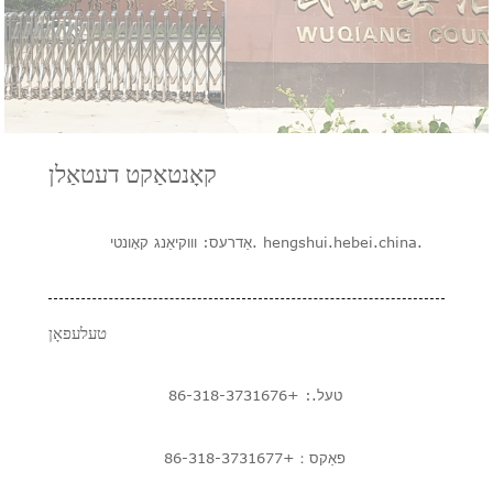
קאָנטאַקט דעטאַלן
אַדרעס: וווקיאַנג קאָונטי. hengshui.hebei.china.
טעלעפאָן
טעל.: +86-318-3731676
פאַקס：+86-318-3731677