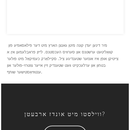
מיר דינען יעדן קונה מיטן גאנצן הארץ מיט דער פילאסאפיע פון ​​
קוואַליטעט ערשטנס און סערוויס העכסטנס. לייזן פראבלעמען אין א
צייטיקן אופן איז אונזער שטענדיגע ציל. סקיילאַרק כעמיקאַל מיט פולער
בטחון און ערלעכקייט וועט שטענדיק זיין אייער צוטרוי-פולער און
ענטוזיאַסטישער שותף.
ווילסטו מיט אונדז ארבעטן?