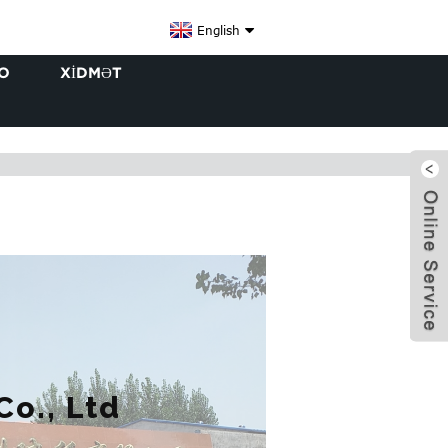
English
O
XIDMƏT
x
o., Ltd