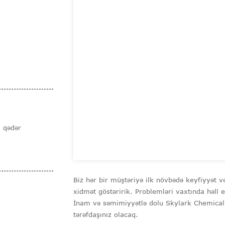
 qədər
Biz hər bir müştəriyə ilk növbədə keyfiyyət və
xidmət göstəririk. Problemləri vaxtında həll
İnam və səmimiyyətlə dolu Skylark Chemical h
tərəfdaşınız olacaq.