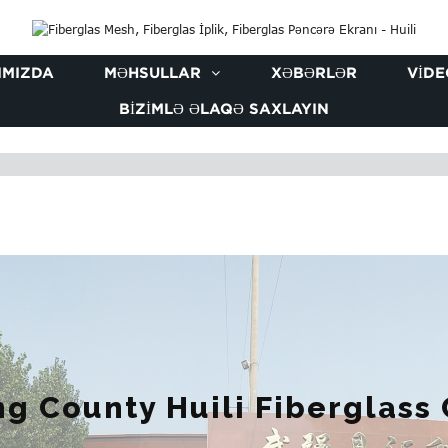
IMIZDA
MƏHSULLAR
XƏBƏRLƏR
VIDE
BIZIMLƏ ƏLAQƏ SAXLAYIN
g County Huili Fiberglass C