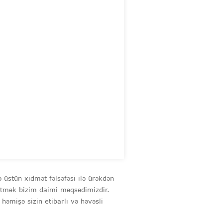
 üstün xidmət fəlsəfəsi ilə ürəkdən
 etmək bizim daimi məqsədimizdir.
əmişə sizin etibarlı və həvəsli