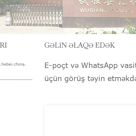
RI
GƏLİN ƏLAQƏ EDƏK
E-poçt və WhatsApp vasit
.hebei.china.
üçün görüş təyin etmə