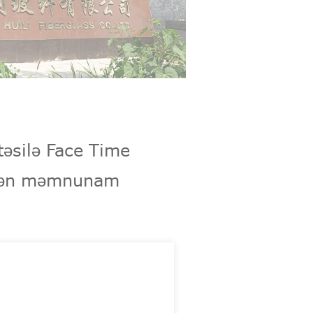
əsilə Face Time
kdən məmnunam