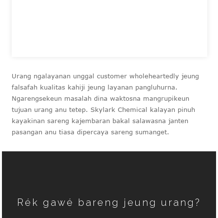
Urang ngalayanan unggal customer wholeheartedly jeung
falsafah kualitas kahiji jeung layanan pangluhurna.
Ngarengsekeun masalah dina waktosna mangrupikeun
tujuan urang anu tetep. Skylark Chemical kalayan pinuh
kayakinan sareng kajembaran bakal salawasna janten
pasangan anu tiasa dipercaya sareng sumanget.
Rék gawé bareng jeung urang?