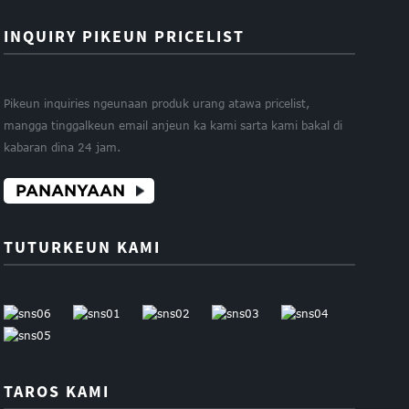
INQUIRY PIKEUN PRICELIST
Pikeun inquiries ngeunaan produk urang atawa pricelist,
mangga tinggalkeun email anjeun ka kami sarta kami bakal di
kabaran dina 24 jam.
PANANYAAN
TUTURKEUN KAMI
TAROS KAMI