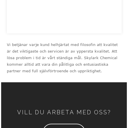
Vi betjänar varje kund helhjärtat med filosofin att kvalitet
är det viktigaste och servicen är av yppersta kvalitet. Att
lösa problem i tid är vårt ständiga mål. Skylark Chemical
kommer alltid att vara din pålitliga och entusiastiska
partner med full självförtroende och uppriktighet.
VILL DU ARBETA MED OSS?