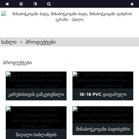
სახლი
პროდუქტები
ᲞᲠᲝᲓᲣᲥᲢᲔᲑᲘ
კარებისთვის განკუთვნილი
18×16 PVC დაფარული
წებოვანი მაგნიტური ბუზების
მინაბოჭკოვანი ფანჯრის
საწინააღმდეგო ბადეები
ფრენის სკრინშოტი ...
მინაბოჭკოვანი ბადისებრი
მაღალი სიბლანტის