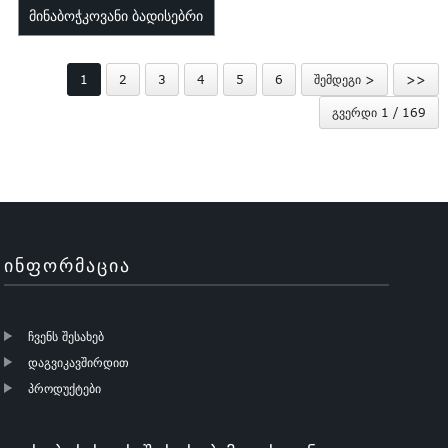
მინაბოჭკოვანი ბადისებრი
მწერების PVC ჩარჩოს ჩასმა
ბადე კოღოს ბადისებრი
ეკრანი ...
1
2
3
4
5
6
შემდეგი >
>>
ფანჯრის რო...
გვერდი 1 / 169
ᲘᲜᲤᲝᲠᲛᲐᲪᲘᲐ
ჩვენს შესახებ
დაგვიკავშირდით
პროდუქტები