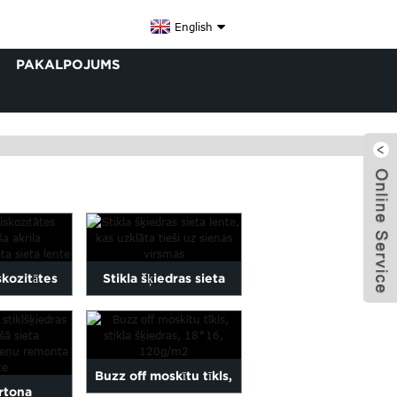
English
PAKALPOJUMS
skozitātes
Stikla šķiedras sieta
ša akrila
lente, kas tieši uzklāta
x
dras līme
uz si...
Buzz off moskītu tīkls,
rtona