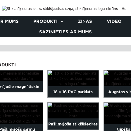
AR MUMS
PRODUKTI
ZIŅAS
VIDEO
SAZINIETIES AR MUMS
ODUKTI
mējošie magnētiskie
18 × 16 PVC pārklāts
Augstas vi
mušu sieti durvīm
stiklšķiedras logu
pašlīmējo
mušiņskrāpis ...
stiklšķie
Pašlīmējoša stiklšķiedras
Pašlīmējošs sārmu
Ģipška