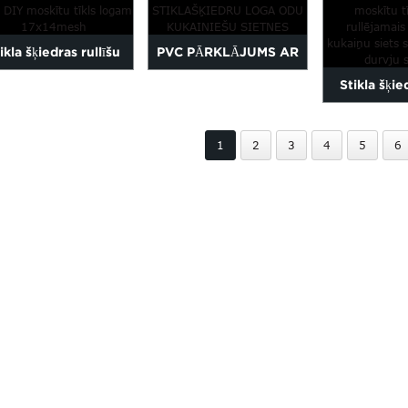
drošinātāju rullis...
poliestera...
ikla šķiedras rullīšu
PVC PĀRKLĀJUMS AR
Stikla šķie
gu sieta DIY odu n...
STIKLAŠĶIEDRU
moskītu t
KUKAIŅU SIETS
1
2
3
4
5
6
rūti
LOGAM...