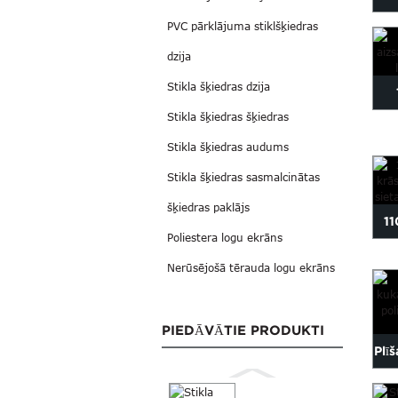
PVC pārklājuma stiklšķiedras
i
dzija
Stikla šķiedras dzija
Stikla šķiedras šķiedras
Stikla šķiedras audums
sti
Stikla šķiedras sasmalcinātas
šķiedras paklājs
11
Poliestera logu ekrāns
k
Nerūsējošā tērauda logu ekrāns
PIEDĀVĀTIE PRODUKTI
Plī
s