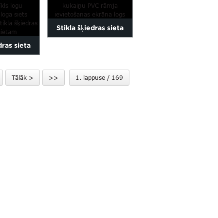
Stikla šķiedras sieta
dras sieta
kukaiņu PVC rāmja
īkla logu
ievietošanas ekrāns...
Tālāk >
>>
1. lappuse / 169
ņas