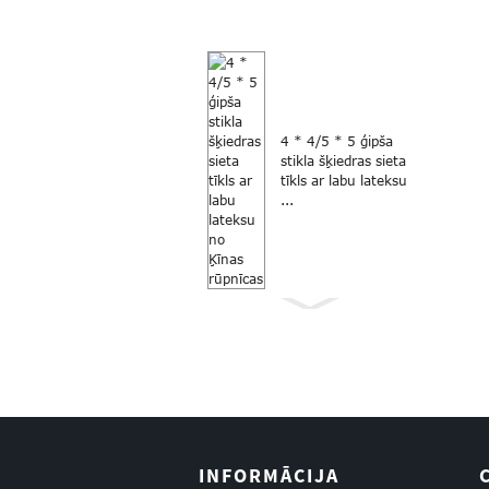
4 * 4/5 * 5 ģipša
stikla šķiedras sieta
tīkls ar labu lateksu
...
Pret odiem pelēkā
krāsā 18×16 stikla
šķiedras logs...
INFORMĀCIJA