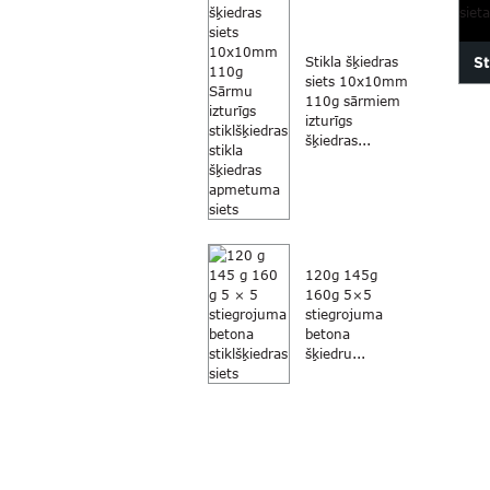
St
Stikla šķiedras
siets 10x10mm
110g sārmiem
lo
izturīgs
šķiedras...
120g 145g
160g 5×5
stiegrojuma
betona
šķiedru...