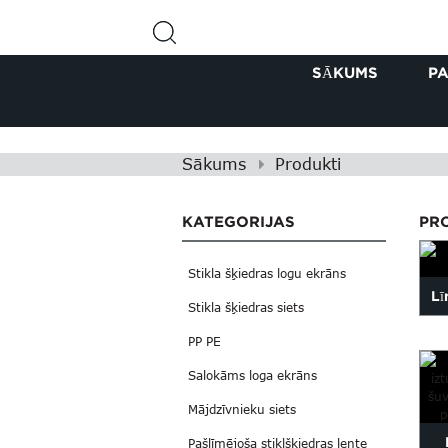
SĀKUMS
P
Sākums
Produkti
KATEGORIJAS
PR
Stikla šķiedras logu ekrāns
Lī
Stikla šķiedras siets
PP PE
Salokāms loga ekrāns
Mājdzīvnieku siets
Pašlīmējoša stiklšķiedras lente